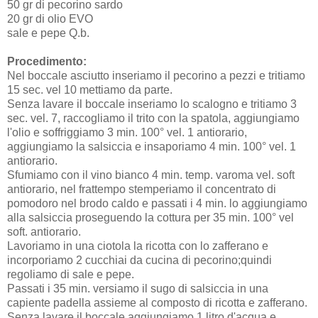
50 gr di pecorino sardo
20 gr di olio EVO
sale e pepe Q.b.
Procedimento:
Nel boccale asciutto inseriamo il pecorino a pezzi e tritiamo
15 sec. vel 10 mettiamo da parte.
Senza lavare il boccale inseriamo lo scalogno e tritiamo 3
sec. vel. 7, raccogliamo il trito con la spatola, aggiungiamo
l'olio e soffriggiamo 3 min. 100° vel. 1 antiorario,
aggiungiamo la salsiccia e insaporiamo 4 min. 100° vel. 1
antiorario.
Sfumiamo con il vino bianco 4 min. temp. varoma vel. soft
antiorario, nel frattempo stemperiamo il concentrato di
pomodoro nel brodo caldo e passati i 4 min. lo aggiungiamo
alla salsiccia proseguendo la cottura per 35 min. 100° vel
soft. antiorario.
Lavoriamo in una ciotola la ricotta con lo zafferano e
incorporiamo 2 cucchiai da cucina di pecorino;quindi
regoliamo di sale e pepe.
Passati i 35 min. versiamo il sugo di salsiccia in una
capiente padella assieme al composto di ricotta e zafferano.
Senza lavare il boccale aggiungiamo 1 litro d'acqua e