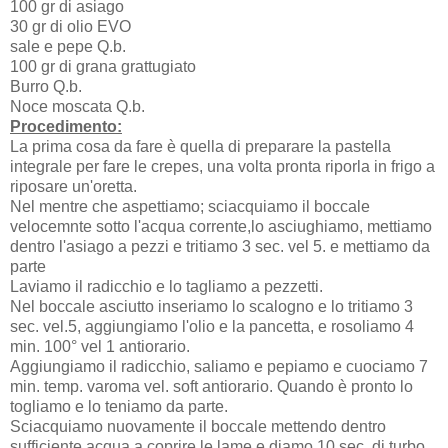
100 gr di asiago
30 gr di olio EVO
sale e pepe Q.b.
100 gr di grana grattugiato
Burro Q.b.
Noce moscata Q.b.
Procedimento:
La prima cosa da fare è quella di preparare la pastella
integrale per fare le crepes, una volta pronta riporla in frigo a
riposare un'oretta.
Nel mentre che aspettiamo; sciacquiamo il boccale
velocemnte sotto l'acqua corrente,lo asciughiamo, mettiamo
dentro l'asiago a pezzi e tritiamo 3 sec. vel 5. e mettiamo da
parte
Laviamo il radicchio e lo tagliamo a pezzetti.
Nel boccale asciutto inseriamo lo scalogno e lo tritiamo 3
sec. vel.5, aggiungiamo l'olio e la pancetta, e rosoliamo 4
min. 100° vel 1 antiorario.
Aggiungiamo il radicchio, saliamo e pepiamo e cuociamo 7
min. temp. varoma vel. soft antiorario. Quando è pronto lo
togliamo e lo teniamo da parte.
Sciacquiamo nuovamente il boccale mettendo dentro
sufficiente acqua a coprire le lame e diamo 10 sec. di turbo,