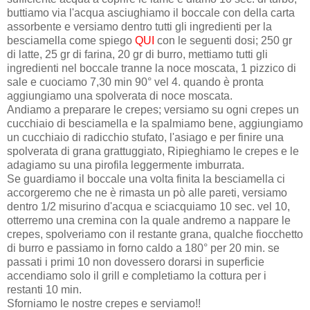
buttiamo via l'acqua asciughiamo il boccale con della carta
assorbente e versiamo dentro tutti gli ingredienti per la
besciamella come spiego
QUI
con le seguenti dosi; 250 gr
di latte, 25 gr di farina, 20 gr di burro, mettiamo tutti gli
ingredienti nel boccale tranne la noce moscata, 1 pizzico di
sale e cuociamo 7,30 min 90° vel 4. quando è pronta
aggiungiamo una spolverata di noce moscata.
Andiamo a preparare le crepes; versiamo su ogni crepes un
cucchiaio di besciamella e la spalmiamo bene, aggiungiamo
un cucchiaio di radicchio stufato, l'asiago e per finire una
spolverata di grana grattuggiato, Ripieghiamo le crepes e le
adagiamo su una pirofila leggermente imburrata.
Se guardiamo il boccale una volta finita la besciamella ci
accorgeremo che ne è rimasta un pò alle pareti, versiamo
dentro 1/2 misurino d'acqua e sciacquiamo 10 sec. vel 10,
otterremo una cremina con la quale andremo a nappare le
crepes, spolveriamo con il restante grana, qualche fiocchetto
di burro e passiamo in forno caldo a 180° per 20 min. se
passati i primi 10 non dovessero dorarsi in superficie
accendiamo solo il grill e completiamo la cottura per i
restanti 10 min.
Sforniamo le nostre crepes e serviamo!!