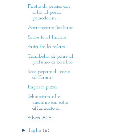
Filetto di persico con
salsa al pesto,
pomodorini ...
Accartocciate Siciliane
Sorbetto al limone
Pasta frolla salata
Ciambella di pane al
profumo di basilico
Rose pepate di pane
al Kamut
Impasto pizza
Schiacciata alle
zucchine con cotto
affumicato ol...
Bibita ACE
►
luglio
(6)