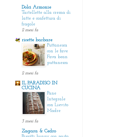
Dolci Armonie
Tartellette alla crema di
latte e confettura di
fragole
2 mesi fa
ricette barbare
Puttanesca
con le fave
Fava bean
puttanesca
2 mesi fa
IL PARADISO IN
CUCINA
Pane
Integrale
con Lievito
Madre
3 mesi fa
Zagara & Cedro
Biscotti bunny con pasta