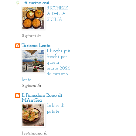
...ti cucino così...
RICCHEZZ
A DELLA
SICILIA
2 giorni fa
Turismo Lento
I luoghi più
freschi per
questa
estate 2026
da turismo
lento
5 giorni fa
Il Pomodoro Rosso di
MAntGra
Laktes di
patate
1 settimana fa