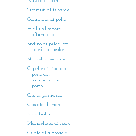
Nuvola di pane
Tiramisù al tè verde
Galantina di pollo
Fusilli al sapore
affumicato
Budino di pelati con
spiedino tricolore
Strudel di verdure
Cupelle di risotto al
pesto con
calamaretti e
pomo...
Crema pasticcera
Crostata di more
Pasta frolla
Marmellata di more
Gelato alla nocciola