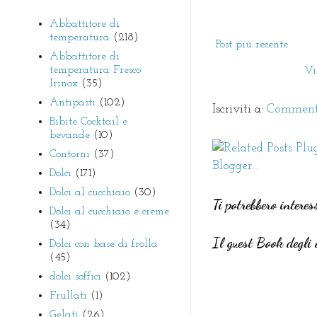
Abbattitore di
temperatura
(218)
Post più recente
Abbattitore di
temperatura Fresco
Vi
Irinox
(35)
Antipasti
(102)
Iscriviti a:
Commenti
Bibite Cocktail e
bevande
(10)
Contorni
(37)
Dolci
(171)
Dolci al cucchiaio
(30)
Ti potrebbero interes
Dolci al cucchiaio e creme
(34)
Il guest Book degli 
Dolci con base di frolla
(45)
dolci soffici
(102)
Frullati
(1)
Gelati
(26)