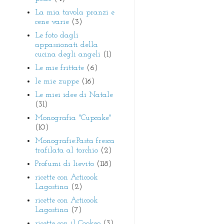
La mia tavola pranzi e
cene varie
(3)
Le foto dagli
appassionati della
cucina degli angeli
(1)
Le mie frittate
(6)
le mie zuppe
(16)
Le miei idee di Natale
(31)
Monografia "Cupcake"
(10)
Monografie:Pasta fresca
trafilata al torchio
(2)
Profumi di lievito
(118)
ricette con Acticook
Lagostina
(2)
ricette con Acticook
Lagostina
(7)
ricette con il Cookeo
(3)