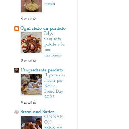
rucola
6 mesi fa
Ogni riccio un pasticcio
Polpo
Grigliato,
patate e la
sua
maionese
9 mesi fa
L'ingrediente perduto
Il pane dei
Piceni per
World
Bread Day
2025
9 mesi fa
Bread and Butter.....
CINNAM
ON
BRIOCHE