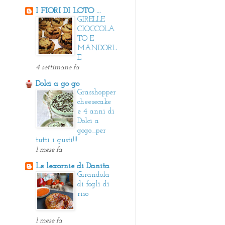
I FIORI DI LOTO ...
GIRELLE
CIOCCOLA
TO E
MANDORL
E
4 settimane fa
Dolci a go go
Grasshopper
cheesecake
e 4 anni di
Dolci a
gogo....per
tutti i gusti!!!
1 mese fa
Le leccornie di Danita
Girandola
di fogli di
riso
1 mese fa