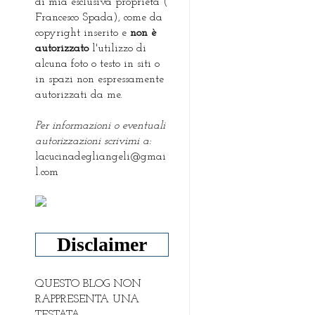
di mia esclusiva proprietà (
Francesco Spada), come da
copyright inserito e
non è
autorizzato
l'utilizzo di
alcuna foto o testo in siti o
in spazi non espressamente
autorizzati da me.
Per informazioni o eventuali
autorizzazioni scrivimi a:
lacucinadegliangeli@gmai
l.com
Disclaimer
QUESTO BLOG NON
RAPPRESENTA UNA
TESTATA