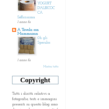
YOGURT
D'ALBICOC
CA
Sofficissima
1 anno fa
A Tavola con
Mammazan
0h gli
Speculos
1 anno fa
Mostra tutto
Copyright
Tutti i diritti relativi a
fotografie, testi e immagini
presenti su questo blog sono