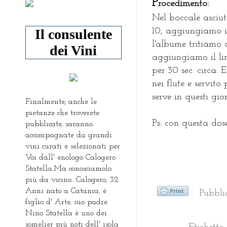
P
rocedimento:
Nel boccale asciut
Il consulente
10, aggiungiamo il
l'albume tritiamo
dei Vini
aggiungiamo il li
per 30 sec. circa. 
nei flute e servito
serve in questi gior
Finalmente, anche le
pietanze che troverete
Ps: con questa dose
pubblicate, saranno
accompagnate da grandi
vini curati e selezionati per
Voi dall' enologo Calogero
Statella.Ma conosciamolo
più da vicino...Calogero, 32
Anni nato a Catania, è
Pubbl
figlio d' Arte, suo padre
Nino Statella è uno dei
somelier più noti dell' isola