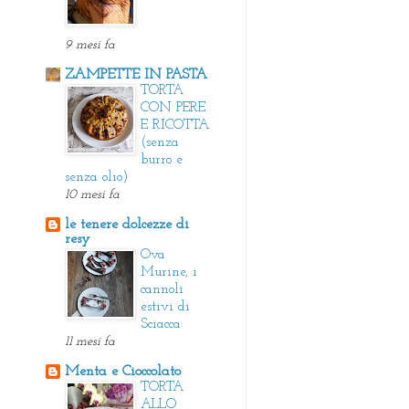
9 mesi fa
ZAMPETTE IN PASTA
TORTA
CON PERE
E RICOTTA
(senza
burro e
senza olio)
10 mesi fa
le tenere dolcezze di
resy
Ova
Murine, i
cannoli
estivi di
Sciacca
11 mesi fa
Menta e Cioccolato
TORTA
ALLO