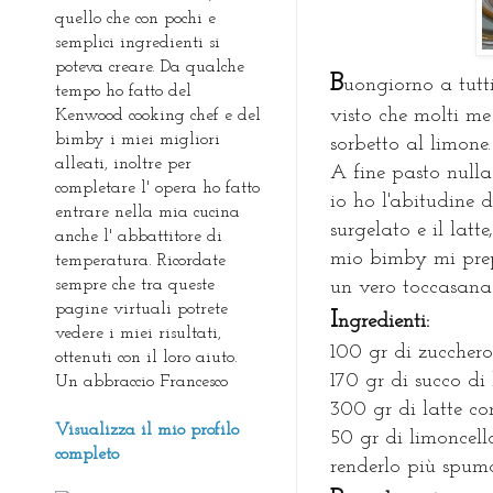
quello che con pochi e
semplici ingredienti si
poteva creare. Da qualche
B
uongiorno a tutti
tempo ho fatto del
visto che molti me
Kenwood cooking chef e del
bimby i miei migliori
sorbetto al limone.
alleati, inoltre per
A fine pasto nulla
completare l' opera ho fatto
io ho l'abitudine d
entrare nella mia cucina
surgelato e il latt
anche l' abbattitore di
mio bimby mi prepa
temperatura. Ricordate
sempre che tra queste
un vero toccasana 
pagine virtuali potrete
I
ngredienti:
vedere i miei risultati,
100 gr di zuccher
ottenuti con il loro aiuto.
170 gr di succo d
Un abbraccio Francesco
300 gr di latte c
Visualizza il mio profilo
50 gr di limoncell
completo
renderlo più spu