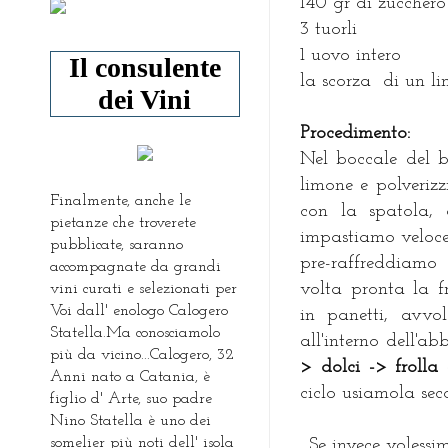
140 gr di zucchero
3 tuorli
1 uovo intero
Il consulente
la scorza di un l
dei Vini
Procedimento:
Nel boccale del b
limone e polverizz
Finalmente, anche le
con la spatola, 
pietanze che troverete
impastiamo veloce
pubblicate, saranno
pre-raffreddiamo
accompagnate da grandi
volta pronta la f
vini curati e selezionati per
Voi dall' enologo Calogero
in panetti, avvo
Statella.Ma conosciamolo
all'interno dell'a
più da vicino...Calogero, 32
> dolci -> frolla
Anni nato a Catania, è
ciclo usiamola sec
figlio d' Arte, suo padre
Nino Statella è uno dei
somelier più noti dell' isola
Se invece volessi