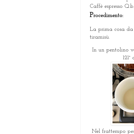
Caffè espresso Q.b
P
rocedimento:
La prima cosa da f
tiramisù.
In un pentolino v
121°
Nel frattempo pes