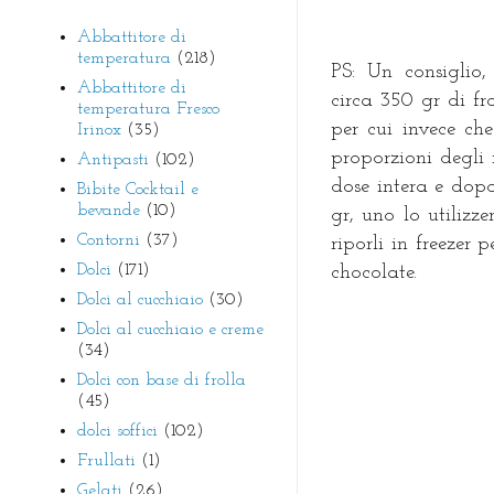
Abbattitore di
temperatura
(218)
PS: Un consiglio,
Abbattitore di
circa 350 gr di f
temperatura Fresco
per cui invece ch
Irinox
(35)
proporzioni degli 
Antipasti
(102)
dose intera e dopo
Bibite Cocktail e
bevande
(10)
gr, uno lo utilizze
Contorni
(37)
riporli in freezer 
Dolci
(171)
chocolate.
Dolci al cucchiaio
(30)
Dolci al cucchiaio e creme
(34)
Dolci con base di frolla
(45)
dolci soffici
(102)
Frullati
(1)
Gelati
(26)