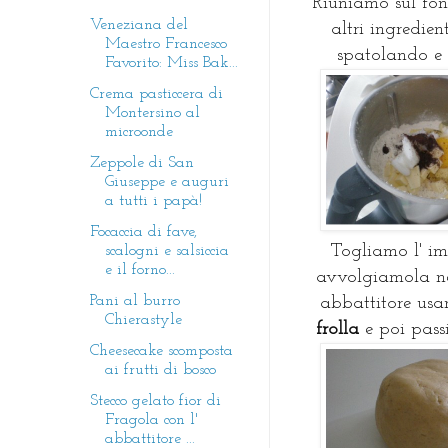
Riuniamo sul fon
Veneziana del
altri ingredien
Maestro Francesco
spatolando e 
Favorito: Miss Bak...
Crema pasticcera di
Montersino al
microonde
Zeppole di San
Giuseppe e auguri
a tutti i papà!
Focaccia di fave,
Togliamo l' i
scalogni e salsiccia
e il forno...
avvolgiamola nel
Pani al burro
abbattitore us
Chierastyle
frolla
e poi passi
Cheesecake scomposta
ai frutti di bosco
Stecco gelato fior di
Fragola con l'
abbattitore ...