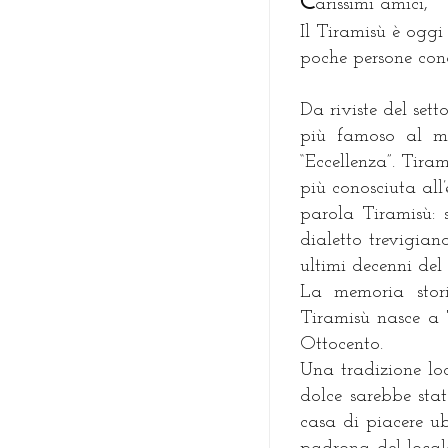
C
arissimi amici,
Il Tiramisù è oggi
poche persone cono
Da riviste del sett
più famoso al m
“Eccellenza”. Tira
più conosciuta all’
parola Tiramisù: s
dialetto trevigian
ultimi decenni del 
La memoria stori
Tiramisù nasce a 
Ottocento.
Una tradizione lo
dolce sarebbe sta
casa di piacere ub