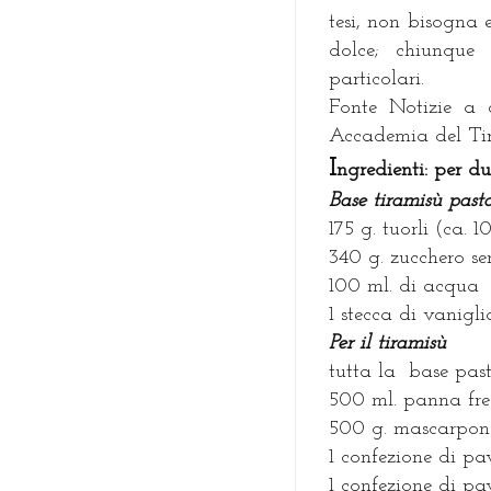
tesi, non bisogna 
dolce; chiunque
particolari.
Fonte Notizie a c
Accademia del Ti
I
ngredienti: per du
Base tiramisù pasto
175 g. tuorli (ca. 1
340 g. zucchero s
100 ml. di acqua
1 stecca di vanigli
Per il tiramisù
tutta la base pas
500 ml. panna fre
500 g. mascarpon
1 confezione di pav
1 confezione di pa