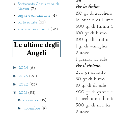
24
Sottovuoto Chef's cube di
Per la frolla:
Vaqua
(7)
150 gr di zucchero
sughi e condimenti
(4)
la buccia di 1 lim
Torte salate
(33)
500 gr di farina 
varie ed eventuali
(38)
100 gr di burro
100 gr di strutto
Le ultime degli
1 gr di vaniglia
Angeli
2 uova
1 pizzico di sale
Per il ripieno:
►
2024
(6)
250 gr di latte
►
2023
(26)
30 gr di burro
►
2022
(83)
10 gr di di sale
600 gr di grano c
▼
2021
(131)
1 cucchiaino di m
►
dicembre
(15)
500 gr di ricotta
►
novembre
(9)
2 uova