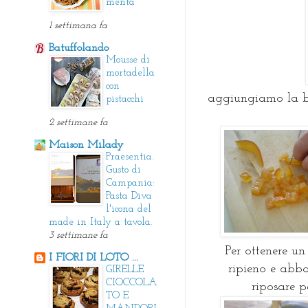
menta
1 settimana fa
Batuffolando
Mousse di
mortadella
con
aggiungiamo la bu
pistacchi
2 settimane fa
Maison Milady
Praesentia.
Gusto di
Campania:
Pasta Diva
l'icona del
made in Italy a tavola.
3 settimane fa
Per ottenere un
I FIORI DI LOTO ...
ripieno e abba
GIRELLE
CIOCCOLA
riposare p
TO E