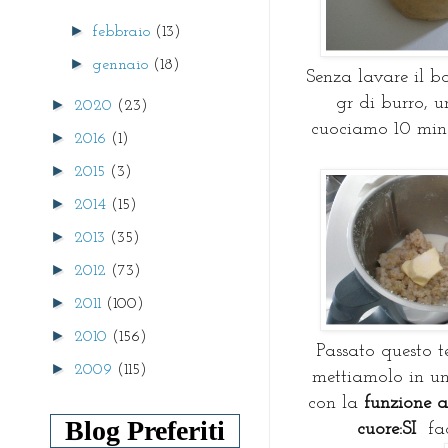
►
febbraio
(13)
►
gennaio
(18)
Senza lavare il bo
gr di burro, u
►
2020
(23)
cuociamo 10 min. 
►
2016
(1)
►
2015
(3)
►
2014
(15)
►
2013
(35)
►
2012
(73)
►
2011
(100)
►
2010
(156)
Passato questo 
►
2009
(115)
mettiamolo in un
con la
funzione 
Blog Preferiti
cuore:SI
fac