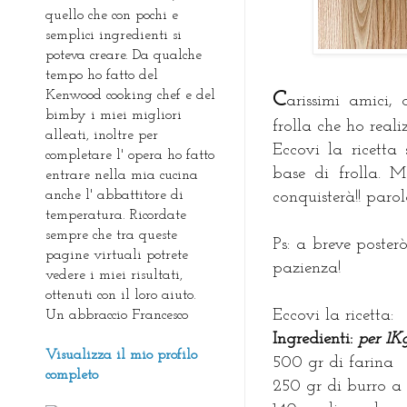
quello che con pochi e
semplici ingredienti si
poteva creare. Da qualche
tempo ho fatto del
Kenwood cooking chef e del
C
arissimi amici,
bimby i miei migliori
frolla che ho real
alleati, inoltre per
Eccovi la ricetta 
completare l' opera ho fatto
base di frolla. M
entrare nella mia cucina
anche l' abbattitore di
conquisterà!! paro
temperatura. Ricordate
sempre che tra queste
Ps: a breve poster
pagine virtuali potrete
pazienza!
vedere i miei risultati,
ottenuti con il loro aiuto.
Eccovi la ricetta:
Un abbraccio Francesco
Ingredienti:
per 1Kg
Visualizza il mio profilo
500 gr di farina
completo
250 gr di burro a