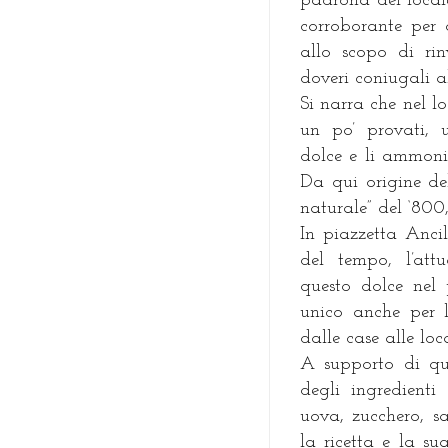
padrona del local
corroborante per o
allo scopo di rinv
doveri coniugali a
Si narra che nel l
un po’ provati, 
dolce e li ammoniv
Da qui origine de
naturale” del ‘800,
In piazzetta Anci
del tempo, l’att
questo dolce nel 
unico anche per l’
dalle case alle loca
A supporto di qu
degli ingredienti 
uova, zucchero, s
la ricetta e la s