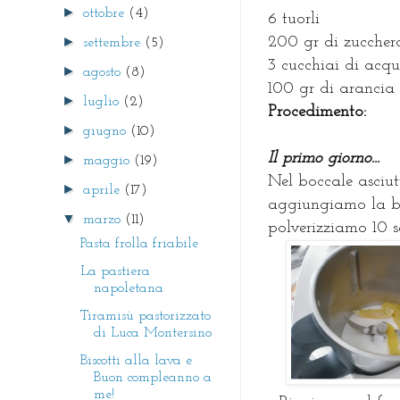
►
ottobre
(4)
6 tuorli
►
200 gr di zuccher
settembre
(5)
3 cucchiai di acqu
►
agosto
(8)
100 gr di arancia
►
luglio
(2)
Procedimento:
►
giugno
(10)
Il primo giorno...
►
maggio
(19)
Nel boccale asciut
►
aprile
(17)
aggiungiamo la bu
▼
marzo
(11)
polverizziamo 10 se
Pasta frolla friabile
La pastiera
napoletana
Tiramisù pastorizzato
di Luca Montersino
Biscotti alla lava e
Buon compleanno a
me!