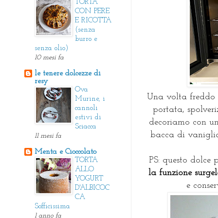
TORTA
CON PERE
E RICOTTA
(senza
burro e
senza olio)
10 mesi fa
le tenere dolcezze di
resy
Ova
Una volta freddo
Murine, i
cannoli
portata, spolver
estivi di
decoriamo con un
Sciacca
bacca di vanigli
11 mesi fa
Menta e Cioccolato
PS: questo dolce 
TORTA
ALLO
la funzione surgel
YOGURT
e conser
D'ALBICOC
CA
Sofficissima
1 anno fa