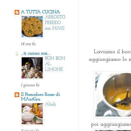
A TUTTA CUCINA
ARROSTO
FREDDO
con MAIS
14 ore fa
Laviamo il bocc
...ti cucino così...
BON BON
aggiungiamo lo zu
AL
LIMONE
1 giorno fa
Il Pomodoro Rosso di
MAntGra
Alioli
poi aggiungiamo 