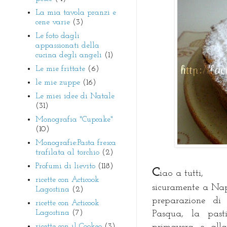
La mia tavola pranzi e
cene varie
(3)
Le foto dagli
appassionati della
cucina degli angeli
(1)
Le mie frittate
(6)
le mie zuppe
(16)
Le miei idee di Natale
(31)
Monografia "Cupcake"
(10)
Monografie:Pasta fresca
trafilata al torchio
(2)
Profumi di lievito
(118)
C
iao a tutti,
ricette con Acticook
sicuramente a Napo
Lagostina
(2)
preparazione di 
ricette con Acticook
Lagostina
(7)
Pasqua, la past
ricette con il Cookeo
(3)