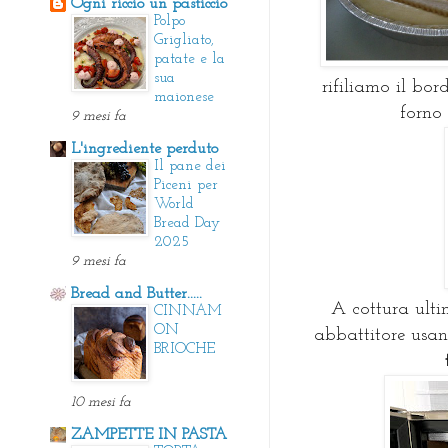
Ogni riccio un pasticcio
Polpo
Grigliato,
patate e la
sua
rifiliamo il bor
maionese
forno
9 mesi fa
L'ingrediente perduto
Il pane dei
Piceni per
World
Bread Day
2025
9 mesi fa
Bread and Butter.....
A cottura ulti
CINNAM
ON
abbattitore usan
BRIOCHE
10 mesi fa
ZAMPETTE IN PASTA