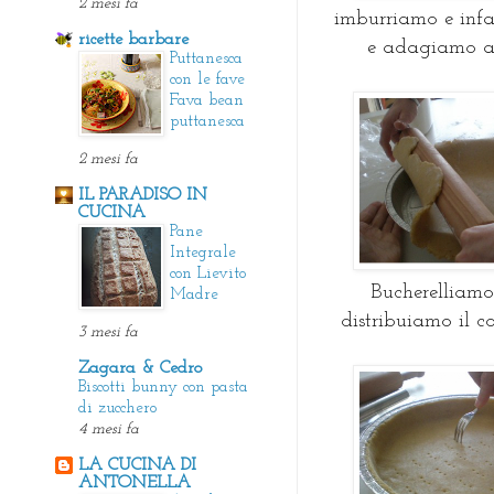
2 mesi fa
imburriamo e inf
ricette barbare
e adagiamo all
Puttanesca
con le fave
Fava bean
puttanesca
2 mesi fa
IL PARADISO IN
CUCINA
Pane
Integrale
con Lievito
Bucherelliamo
Madre
distribuiamo il c
3 mesi fa
Zagara & Cedro
Biscotti bunny con pasta
di zucchero
4 mesi fa
LA CUCINA DI
ANTONELLA