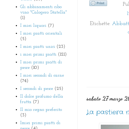
Pu
Gli abbinamenti cibo
vino "Calogero Statella"
(1)
Etichette:
Abbatt
I miei liquori
(7)
I miei piatti orientali
(5)
I miei piatti unici
(23)
i miei primi piatti
(121)
I miei primi piatti di
pesce
(10)
I miei secondi di carne
(74)
I secondi di pesce
(25)
Il dolce profumo della
sabato 27 marzo 
frutta
(7)
Il mio regno preferito
La pastiera 
(3)
Imiei primi piatti di
pesce
(4)