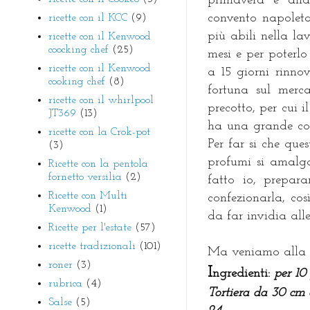
primavera e alla
convento napoleta
ricette con il KCC
(9)
più abili nella l
ricette con il Kenwood
coocking chef
(25)
mesi e per poterl
ricette con il Kenwood
a 15 giorni rinn
cooking chef
(8)
fortuna sul merc
ricette con il whirlpool
precotto, per cui i
JT369
(13)
ha una grande con
ricette con la Crok-pot
Per far si che que
(3)
profumi si amalg
Ricette con la pentola
fornetto versilia
(2)
fatto io, prepara
Ricette con Multi
confezionarla, cos
Kenwood
(1)
da far invidia alle 
Ricette per l'estate
(57)
ricette tradizionali
(101)
Ma veniamo alla r
roner
(3)
I
ngredienti:
per 10 
rubrica
(4)
Tortiera da 30 cm 
Salse
(5)