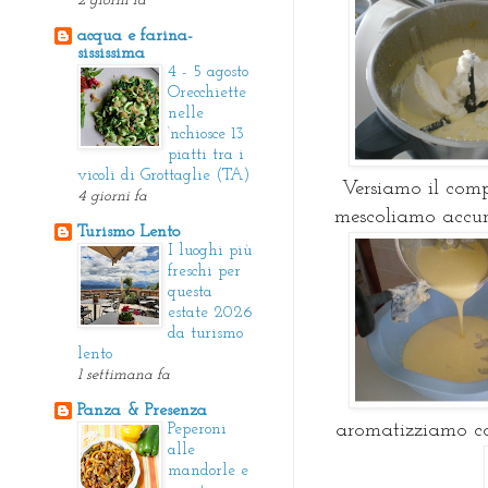
2 giorni fa
acqua e farina-
sississima
4 - 5 agosto
Orecchiette
nelle
‘nchiosce 13
piatti tra i
vicoli di Grottaglie (TA)
Versiamo il comp
4 giorni fa
mescoliamo accur
Turismo Lento
I luoghi più
freschi per
questa
estate 2026
da turismo
lento
1 settimana fa
Panza & Presenza
aromatizziamo con
Peperoni
alle
mandorle e