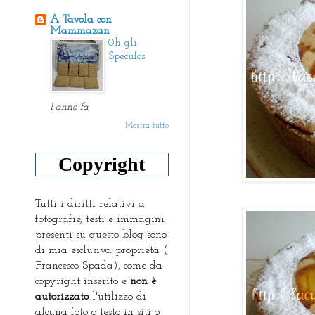
A Tavola con
Mammazan
0h gli
Speculos
1 anno fa
Mostra tutto
Copyright
Tutti i diritti relativi a
fotografie, testi e immagini
presenti su questo blog sono
di mia esclusiva proprietà (
Francesco Spada), come da
copyright inserito e
non è
autorizzato
l'utilizzo di
alcuna foto o testo in siti o