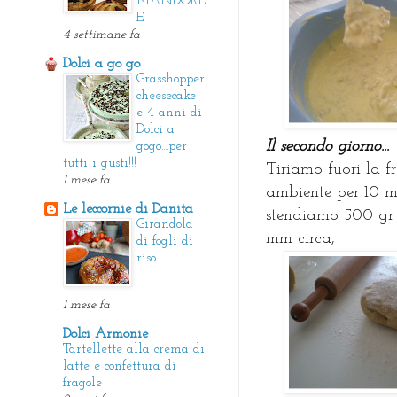
MANDORL
E
4 settimane fa
Dolci a go go
Grasshopper
cheesecake
e 4 anni di
Dolci a
Il secondo giorno...
gogo....per
tutti i gusti!!!
Tiriamo fuori la f
1 mese fa
ambiente per 10 mi
Le leccornie di Danita
stendiamo 500 gr d
Girandola
mm circa,
di fogli di
riso
1 mese fa
Dolci Armonie
Tartellette alla crema di
latte e confettura di
fragole