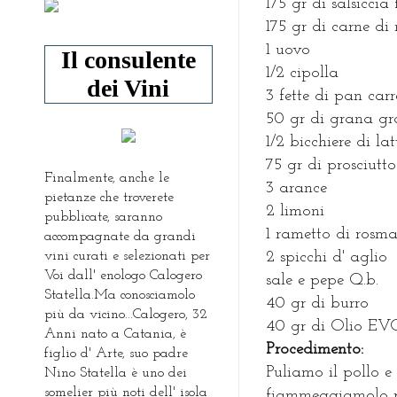
175 gr di salsiccia 
175 gr di carne di
1 uovo
Il consulente
1/2 cipolla
dei Vini
3 fette di pan carr
50 gr di grana gr
1/2 bicchiere di lat
75 gr di prosciutt
Finalmente, anche le
3 arance
pietanze che troverete
2 limoni
pubblicate, saranno
1 rametto di rosma
accompagnate da grandi
vini curati e selezionati per
2 spicchi d' aglio
Voi dall' enologo Calogero
sale e pepe Q.b.
Statella.Ma conosciamolo
40 gr di burro
più da vicino...Calogero, 32
40 gr di Olio EV
Anni nato a Catania, è
P
rocedimento:
figlio d' Arte, suo padre
Puliamo il pollo 
Nino Statella è uno dei
somelier più noti dell' isola
fiammeggiamolo per