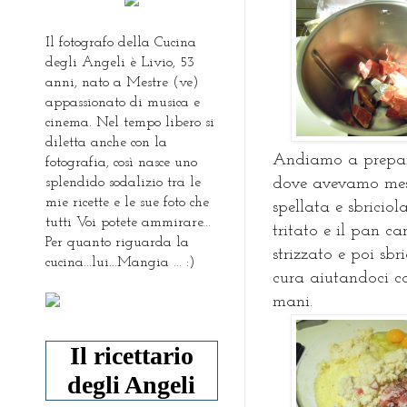
Il fotografo della Cucina
degli Angeli è Livio, 53
anni, nato a Mestre (ve)
appassionato di musica e
cinema. Nel tempo libero si
diletta anche con la
Andiamo a prepara
fotografia, così nasce uno
splendido sodalizio tra le
dove avevamo messo
mie ricette e le sue foto che
spellata e sbriciol
tutti Voi potete ammirare...
tritato e il pan c
Per quanto riguarda la
strizzato e poi sb
cucina...lui...Mangia ... :)
cura aiutandoci co
mani.
Il ricettario
degli Angeli