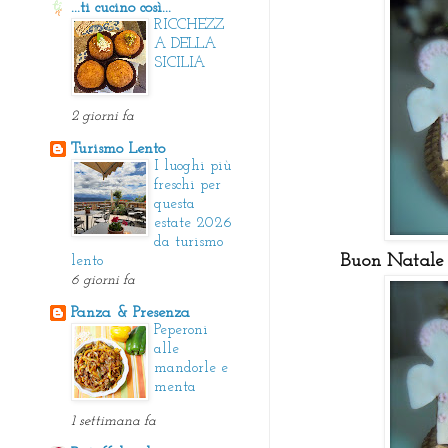
...ti cucino così...
RICCHEZZ
A DELLA
SICILIA
2 giorni fa
Turismo Lento
I luoghi più
freschi per
questa
estate 2026
da turismo
Buon Natale a
lento
6 giorni fa
Panza & Presenza
Peperoni
alle
mandorle e
menta
1 settimana fa