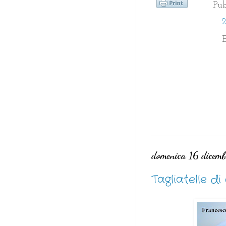
Pu
2
E
domenica 16 dicem
Tagliatelle d