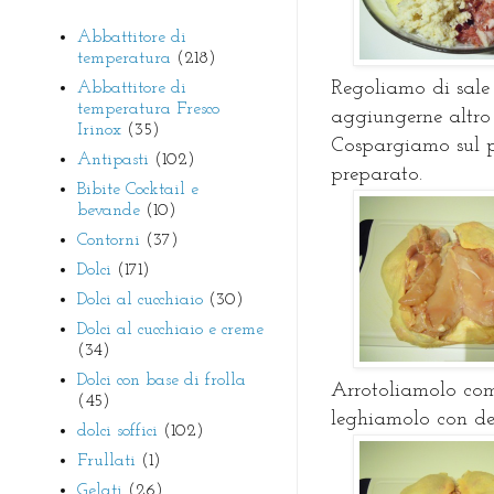
Abbattitore di
temperatura
(218)
Regoliamo di sale 
Abbattitore di
temperatura Fresco
aggiungerne altro 
Irinox
(35)
Cospargiamo sul po
Antipasti
(102)
preparato.
Bibite Cocktail e
bevande
(10)
Contorni
(37)
Dolci
(171)
Dolci al cucchiaio
(30)
Dolci al cucchiaio e creme
(34)
Dolci con base di frolla
Arrotoliamolo come
(45)
leghiamolo con de
dolci soffici
(102)
Frullati
(1)
Gelati
(26)