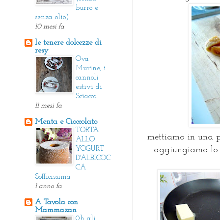
burro e
senza olio)
10 mesi fa
le tenere dolcezze di
resy
Ova
Murine, i
cannoli
estivi di
Sciacca
11 mesi fa
Menta e Cioccolato
TORTA
mettiamo in una pa
ALLO
aggiungiamo lo 
YOGURT
D'ALBICOC
CA
Sofficissima
1 anno fa
A Tavola con
Mammazan
0h gli