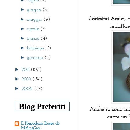
luglio
(2)
►
giugno
(8)
C
arissimi Amici, s
►
maggio
(9)
indaffar
►
aprile
(4)
►
marzo
(4)
►
febbraio
(5)
►
gennaio
(3)
►
2011
(100)
►
2010
(156)
►
2009
(115)
Blog Preferiti
Anche io sono in
cuore un S
Il Pomodoro Rosso di
MAntGra