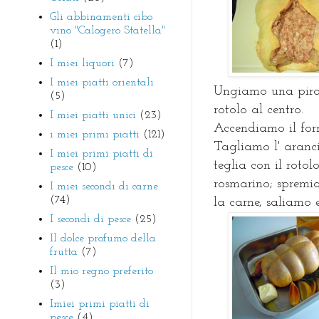
Gli abbinamenti cibo
vino "Calogero Statella"
(1)
I miei liquori
(7)
I miei piatti orientali
Ungiamo una pirof
(5)
rotolo al centro.
I miei piatti unici
(23)
Accendiamo il forn
i miei primi piatti
(121)
Tagliamo l' aranci
I miei primi piatti di
teglia con il rotol
pesce
(10)
rosmarino; spremia
I miei secondi di carne
(74)
la carne, saliamo
I secondi di pesce
(25)
Il dolce profumo della
frutta
(7)
Il mio regno preferito
(3)
Imiei primi piatti di
pesce
(4)