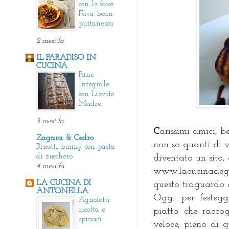
con le fave
Fava bean
puttanesca
2 mesi fa
IL PARADISO IN
CUCINA
Pane
Integrale
con Lievito
Madre
3 mesi fa
C
arissimi amici, b
Zagara & Cedro
non so quanti di v
Biscotti bunny con pasta
di zucchero
diventato un sito,
4 mesi fa
www.lacucinadeglia
LA CUCINA DI
questo traguardo 
ANTONELLA
Oggi per festegg
Agnolotti
ricotta e
piatto che raccog
spinaci
veloce, pieno di g