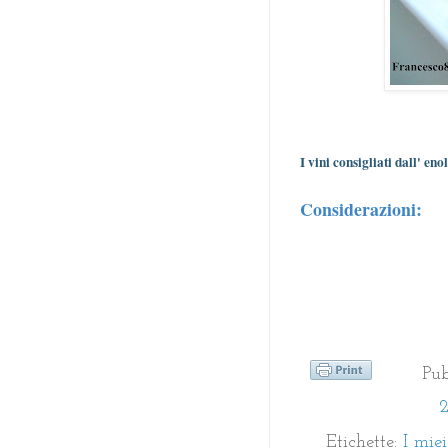
I vini consigliati dall' eno
Considerazioni:
Pu
2
Etichette:
I mie