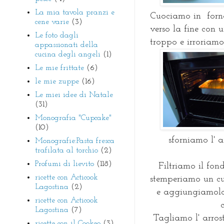
La mia tavola pranzi e
Cuociamo in forno
cene varie
(3)
verso la fine con u
Le foto dagli
troppo e irroriamo
appassionati della
cucina degli angeli
(1)
Le mie frittate
(6)
le mie zuppe
(16)
Le miei idee di Natale
(31)
Monografia "Cupcake"
(10)
sforniamo l' a
Monografie:Pasta fresca
trafilata al torchio
(2)
Profumi di lievito
(118)
Filtriamo il fon
ricette con Acticook
stemperiamo un cu
Lagostina
(2)
e aggiungiamolo 
ricette con Acticook
Lagostina
(7)
Tagliamo l' arrost
ricette con il Cookeo
(3)