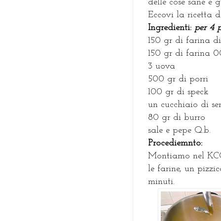
delle cose sane e 
Eccovi la ricetta d
I
ngredienti:
per 4 
150 gr di farina di
150 gr di farina 0
3 uova
500 gr di porri
100 gr di speck
un cucchiaio di se
80 gr di burro
sale e pepe Q.b.
P
rocediemnto:
Montiamo nel KCC 
le farine, un pizzi
minuti.