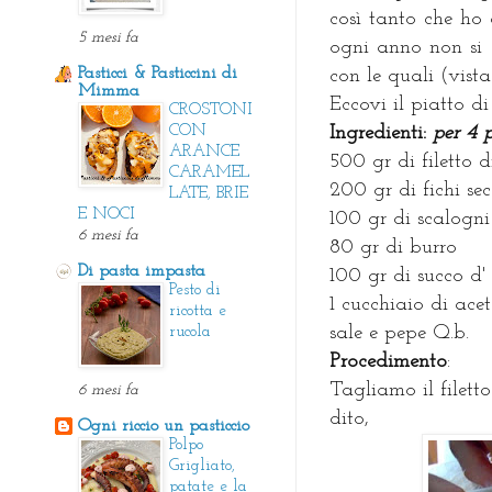
così tanto che ho
5 mesi fa
ogni anno non si s
Pasticci & Pasticcini di
con le quali (vista
Mimma
Eccovi il piatto di
CROSTONI
I
ngredienti:
per 4 
CON
ARANCE
500 gr di filetto 
CARAMEL
200 gr di fichi sec
LATE, BRIE
E NOCI
100 gr di scalogni
6 mesi fa
80 gr di burro
Di pasta impasta
100 gr di succo d'
Pesto di
1 cucchiaio di ace
ricotta e
sale e pepe Q.b.
rucola
P
rocedimento
:
Tagliamo il filett
6 mesi fa
dito,
Ogni riccio un pasticcio
Polpo
Grigliato,
patate e la