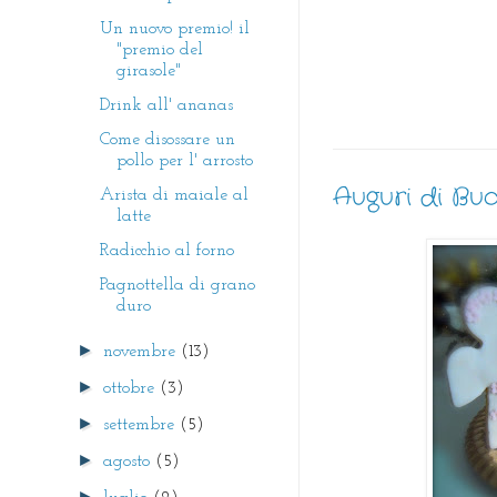
Un nuovo premio! il
"premio del
girasole"
Drink all' ananas
Come disossare un
pollo per l' arrosto
Auguri di Bu
Arista di maiale al
latte
Radicchio al forno
Pagnottella di grano
duro
►
novembre
(13)
►
ottobre
(3)
►
settembre
(5)
►
agosto
(5)
►