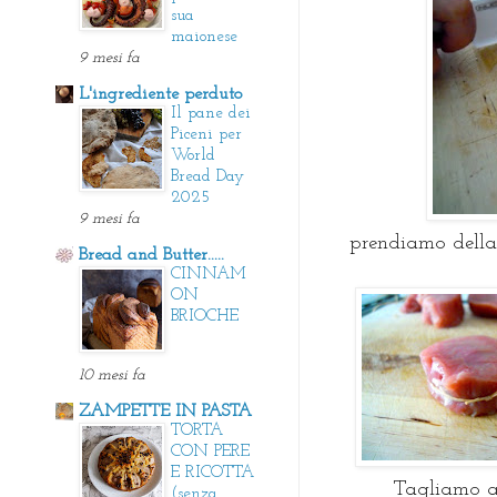
sua
maionese
9 mesi fa
L'ingrediente perduto
Il pane dei
Piceni per
World
Bread Day
2025
9 mesi fa
prendiamo della 
Bread and Butter.....
CINNAM
ON
BRIOCHE
10 mesi fa
ZAMPETTE IN PASTA
TORTA
CON PERE
E RICOTTA
Tagliamo a t
(senza