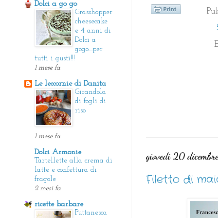
Dolci a go go
Pu
Grasshopper
cheesecake
e 4 anni di
Dolci a
E
gogo....per
tutti i gusti!!!
1 mese fa
Le leccornie di Danita
Girandola
di fogli di
riso
1 mese fa
Dolci Armonie
giovedì 20 dicemb
Tartellette alla crema di
latte e confettura di
Filetto di ma
fragole
2 mesi fa
ricette barbare
Puttanesca