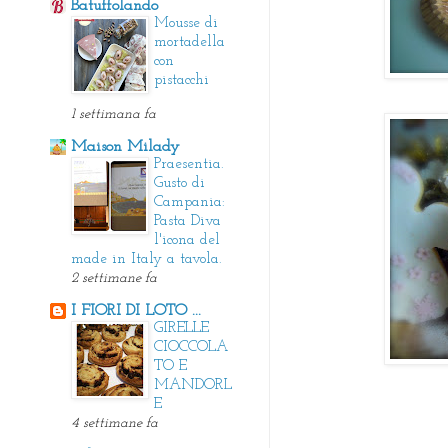
Batuffolando
Mousse di
mortadella
con
pistacchi
1 settimana fa
Maison Milady
Praesentia.
Gusto di
Campania:
Pasta Diva
l'icona del
made in Italy a tavola.
2 settimane fa
I FIORI DI LOTO ...
GIRELLE
CIOCCOLA
TO E
MANDORL
E
4 settimane fa