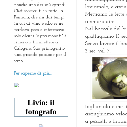
nonchè uno dei più grandi
laviamolo, e asci
Chef conosciuti in tutta la
Mettiamo le fette 
Penisola, che sin dai tempi
ammorbidire.
in cui di vino e cibo se ne
Nel boccale del b
parlava poco e interessava
solo alcuni "appassionati" è
grattugiamo 15 sec
riuscito a trasmettere a
Senza lavare il bo
Calogero, Suo primogenito
3 sec. vel. 7,
una grande passione per il
vino.
Per saperne di più...
Livio: il
togliamola e mett
fotografo
asciughiamo veloce
a pezzetti e tritiam