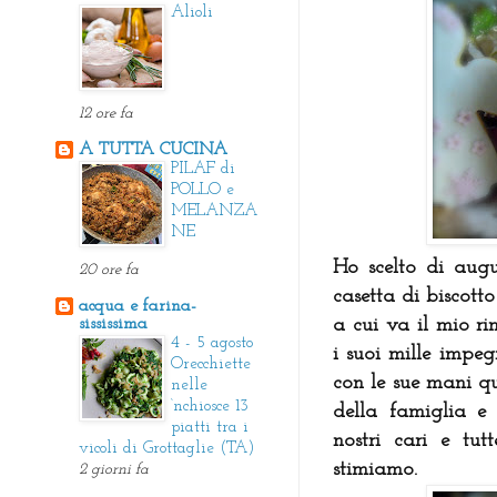
Alioli
12 ore fa
A TUTTA CUCINA
PILAF di
POLLO e
MELANZA
NE
Ho scelto di augu
20 ore fa
casetta di biscot
acqua e farina-
sississima
a cui va il mio r
4 - 5 agosto
i suoi mille impe
Orecchiette
con le sue mani qu
nelle
‘nchiosce 13
della famiglia e
piatti tra i
nostri cari e tu
vicoli di Grottaglie (TA)
stimiamo.
2 giorni fa