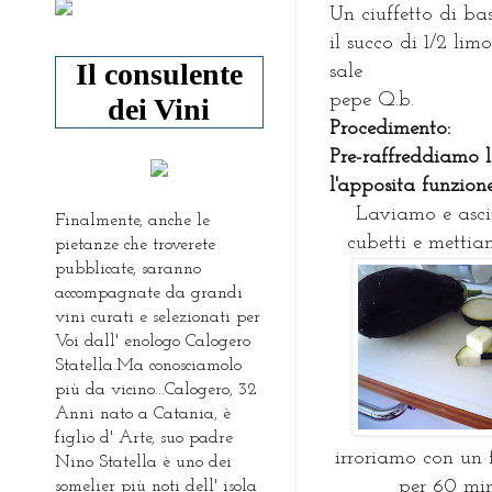
Un ciuffetto di bas
il succo di 1/2 lim
Il consulente
sale
pepe Q.b.
dei Vini
P
rocedimento:
Pre-raffreddiamo l
l'apposita funzion
Laviamo e asci
Finalmente, anche le
cubetti e mettia
pietanze che troverete
pubblicate, saranno
accompagnate da grandi
vini curati e selezionati per
Voi dall' enologo Calogero
Statella.Ma conosciamolo
più da vicino...Calogero, 32
Anni nato a Catania, è
figlio d' Arte, suo padre
irroriamo con un 
Nino Statella è uno dei
per 60 min
somelier più noti dell' isola