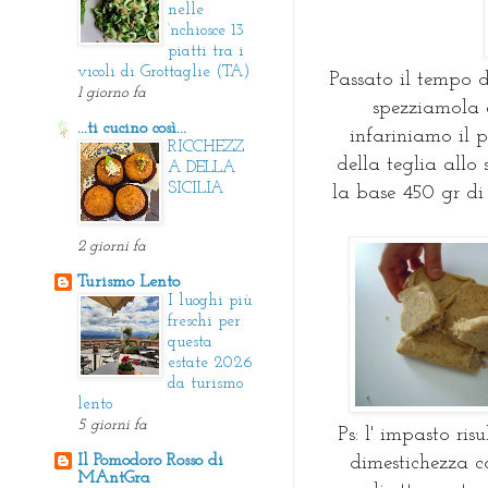
nelle
‘nchiosce 13
piatti tra i
vicoli di Grottaglie (TA)
Passato il tempo d
1 giorno fa
spezziamola 
...ti cucino così...
infariniamo il 
RICCHEZZ
della teglia allo
A DELLA
SICILIA
la base 450 gr di 
2 giorni fa
Turismo Lento
I luoghi più
freschi per
questa
estate 2026
da turismo
lento
5 giorni fa
Ps: l' impasto r
Il Pomodoro Rosso di
dimestichezza c
MAntGra