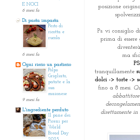
E NOCI
posizione origin
6 mesi fa
spolveriz
Di pasta impasta
Pesto di
Ps: vi consiglio 
ricotta e
rucola
prima di essere 
diventerà
6 mesi fa
ma sfid
PS
Ogni riccio un pasticcio
Polpo
tranquillamente
s
Grigliato,
dolci -> torte -> 
patate e la
fino a 8 mesi.
Qua
sua
maionese
abbattitor
9 mesi fa
decongelament
L'ingrediente perduto
direttamente in 
Il pane dei
Piceni per
World
Bread Day
2025