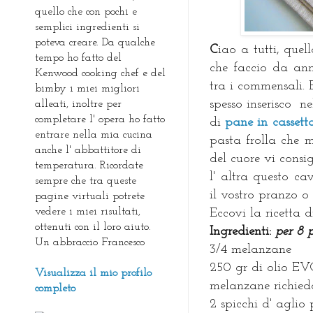
quello che con pochi e
semplici ingredienti si
poteva creare. Da qualche
C
iao a tutti, que
tempo ho fatto del
che faccio da anni
Kenwood cooking chef e del
tra i commensali. 
bimby i miei migliori
spesso inserisco n
alleati, inoltre per
completare l' opera ho fatto
di
pane in cassett
entrare nella mia cucina
pasta frolla che 
anche l' abbattitore di
del cuore vi consi
temperatura. Ricordate
l' altra questo ca
sempre che tra queste
il vostro pranzo o
pagine virtuali potrete
vedere i miei risultati,
Eccovi la ricetta 
ottenuti con il loro aiuto.
I
ngredienti:
per 8 
Un abbraccio Francesco
3/4 melanzane
250 gr di olio EVO
Visualizza il mio profilo
melanzane richie
completo
2 spicchi d' aglio 