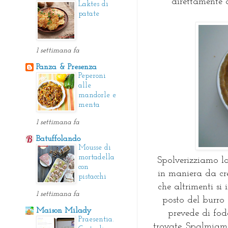
direttamente a
Laktes di
patate
1 settimana fa
Panza & Presenza
Peperoni
alle
mandorle e
menta
1 settimana fa
Batuffolando
Mousse di
mortadella
Spolverizziamo l
con
in maniera da cre
pistacchi
che altrimenti s
1 settimana fa
posto del burro 
Maison Milady
prevede di fode
Praesentia.
trovate. Spalmiam