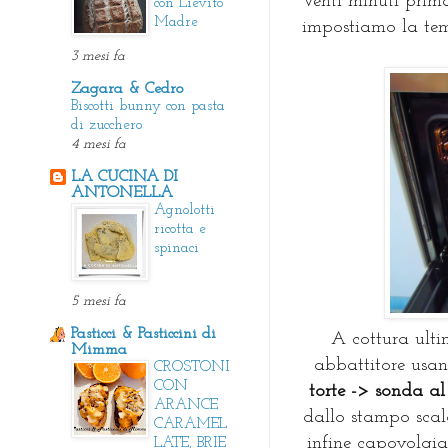
Venti minuti prima
con Lievito
Madre
impostiamo la tem
3 mesi fa
Zagara & Cedro
Biscotti bunny con pasta
di zucchero
4 mesi fa
LA CUCINA DI
ANTONELLA
Agnolotti
ricotta e
spinaci
5 mesi fa
Pasticci & Pasticcini di
A cottura ulti
Mimma
abbattitore usan
CROSTONI
CON
torte -> sonda al
ARANCE
dallo stampo scal
CARAMEL
infine capovolgi
LATE, BRIE