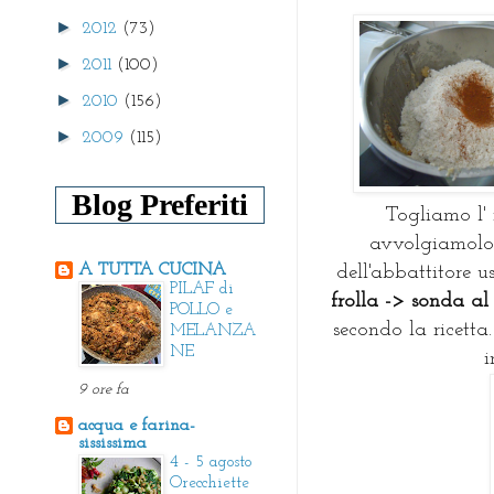
►
2012
(73)
►
2011
(100)
►
2010
(156)
►
2009
(115)
Blog Preferiti
Togliamo l'
avvolgiamolo 
A TUTTA CUCINA
dell'abbattitore 
PILAF di
frolla -> sonda al
POLLO e
secondo la ricetta.
MELANZA
NE
i
9 ore fa
acqua e farina-
sississima
4 - 5 agosto
Orecchiette