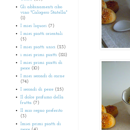
Gli abbinamenti cibo
vino "Calogero Statella"
(1)
I miei liquori
(7)
I miei piatti orientali
(5)
I miei piatti unici
(23)
i miei primi piatti
(121)
I miei primi piatti di
pesce
(10)
I miei secondi di carne
(74)
I secondi di pesce
(25)
Il dolce profumo della
frutta
(7)
Il mio regno preferito
(3)
Imiei primi piatti di
pesce
(4)