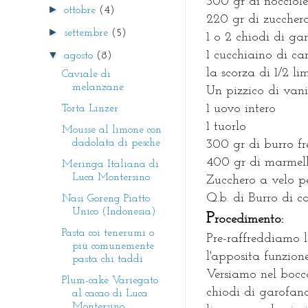
300 gr di nocciole
►
ottobre
(4)
220 gr di zuccher
►
settembre
(5)
1 o 2 chiodi di ga
▼
1 cucchiaino di ca
agosto
(8)
la scorza di 1/2 l
Caviale di
melanzane
Un pizzico di vani
1 uovo intero
Torta Linzer
1 tuorlo
Mousse al limone con
dadolata di pesche
300 gr di burro f
400 gr di marmella
Meringa Italiana di
Luca Montersino
Zucchero a velo pe
Q.b. di Burro di c
Nasi Goreng Piatto
Unico (Indonesia)
P
rocedimento:
Pasta coi tenerumi o
Pre-raffreddiamo l
più comunemente
l'apposita funzio
pasta chi taddi
Versiamo nel bocca
Plum-cake Variegato
chiodi di garofano
al cacao di Luca
Montersino