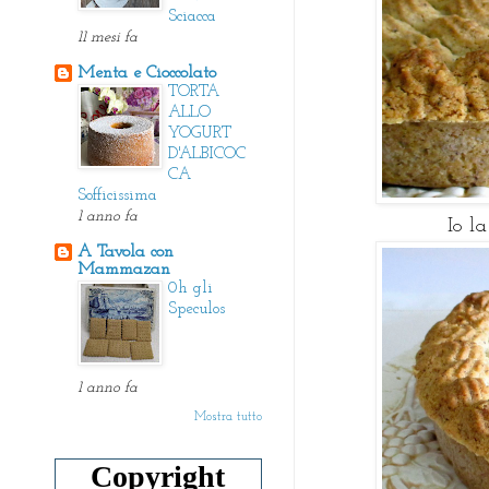
Sciacca
11 mesi fa
Menta e Cioccolato
TORTA
ALLO
YOGURT
D'ALBICOC
CA
Sofficissima
1 anno fa
Io l
A Tavola con
Mammazan
0h gli
Speculos
1 anno fa
Mostra tutto
Copyright