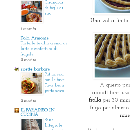
Girandola
di fogli di
riso
Una volta finita 
1 mese fa
Dolci Armonie
Tartellette alla crema di
latte e confettura di
fragole
2 mesi fa
ricette barbare
Puttanesca
con le fave
A questo pun
Fava bean
puttanesca
abbattitore
us
frolla
per 30 minu
2 mesi fa
frigo per almeno 
IL PARADISO IN
CUCINA
rime
Pane
Integrale