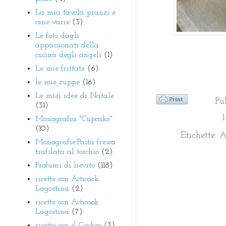
La mia tavola pranzi e
cene varie
(3)
Le foto dagli
appassionati della
cucina degli angeli
(1)
Le mie frittate
(6)
le mie zuppe
(16)
Le miei idee di Natale
Pu
(31)
Monografia "Cupcake"
(10)
Etichette:
A
Monografie:Pasta fresca
trafilata al torchio
(2)
Profumi di lievito
(118)
ricette con Acticook
Lagostina
(2)
ricette con Acticook
Lagostina
(7)
ricette con il Cookeo
(3)