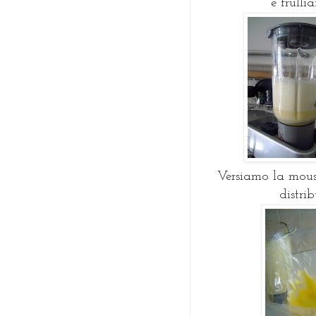
e frulli
Versiamo la mouss
distri