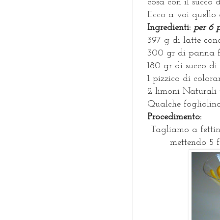
cosa con il succo d
Ecco a voi quello c
I
ngredienti:
per 6 
397 g di latte con
300 gr di panna f
180 gr di succo di
1 pizzico di color
2 limoni Naturali 
Qualche fogliolin
P
rocedimento:
Tagliamo a fettin
mettendo 5 f