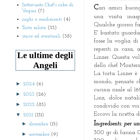
Sottovuoto Chef's cube di
C
ari amici buon
Vaqua
(7)
una visita inas
sughi e condimenti
(4)
Qualche giorno f
Torte salate
(33)
E' bastato guarda
varie ed eventuali
(38)
fosse la voglia di 
reperiti in casa,
Le ultime degli
Linzer. Questa vol
Angeli
dello chef Monters
La torta Linzer è 
mondo, pensate ch
►
2024
(6)
cucina risale al 1
►
2023
(26)
Linz, dolce natal
►
2022
(83)
condivido con voi
Eccovi la ricetta d
▼
2021
(131)
I
►
ngredienti:
per un
dicembre
(15)
300 gr di farina 
►
novembre
(9)