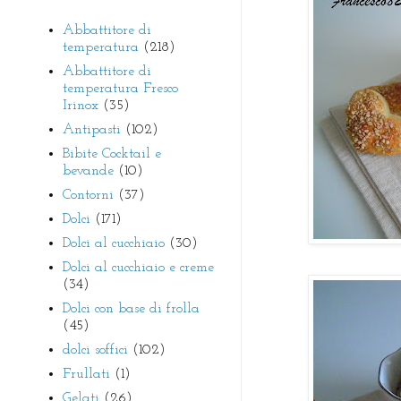
Abbattitore di
temperatura
(218)
Abbattitore di
temperatura Fresco
Irinox
(35)
Antipasti
(102)
Bibite Cocktail e
bevande
(10)
Contorni
(37)
Dolci
(171)
Dolci al cucchiaio
(30)
Dolci al cucchiaio e creme
(34)
Dolci con base di frolla
(45)
dolci soffici
(102)
Frullati
(1)
Gelati
(26)