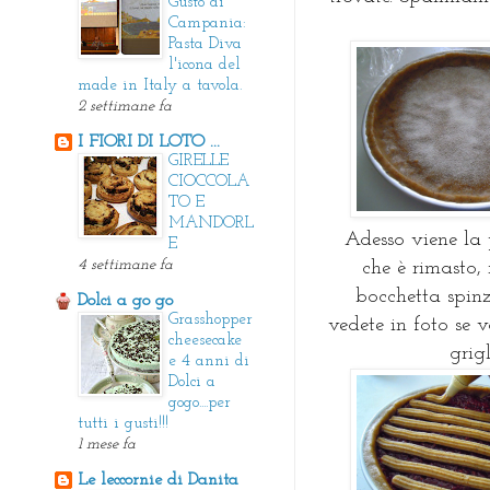
Gusto di
Campania:
Pasta Diva
l'icona del
made in Italy a tavola.
2 settimane fa
I FIORI DI LOTO ...
GIRELLE
CIOCCOLA
TO E
MANDORL
Adesso viene la 
E
4 settimane fa
che è rimasto,
bocchetta spinz
Dolci a go go
Grasshopper
vedete in foto se 
cheesecake
grig
e 4 anni di
Dolci a
gogo....per
tutti i gusti!!!
1 mese fa
Le leccornie di Danita