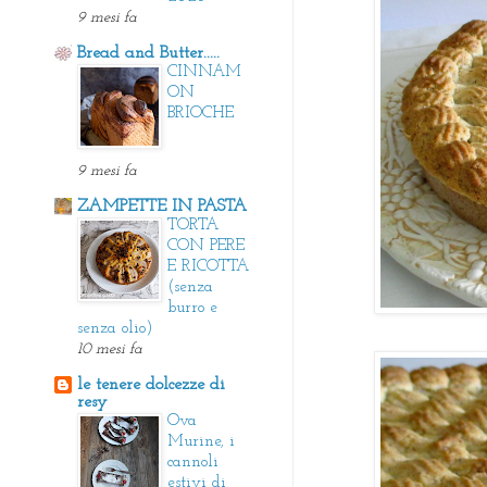
9 mesi fa
Bread and Butter.....
CINNAM
ON
BRIOCHE
9 mesi fa
ZAMPETTE IN PASTA
TORTA
CON PERE
E RICOTTA
(senza
burro e
senza olio)
10 mesi fa
le tenere dolcezze di
resy
Ova
Murine, i
cannoli
estivi di