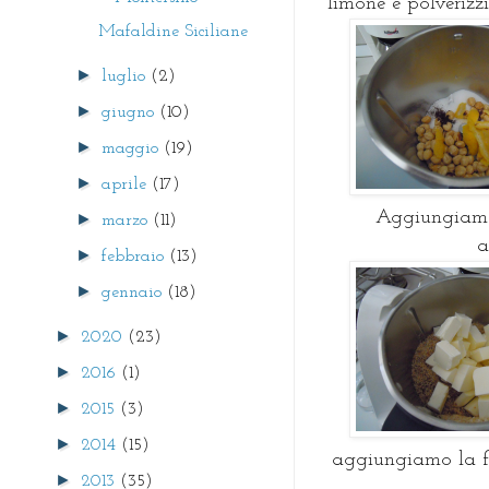
limone e polverizzi
Mafaldine Siciliane
►
luglio
(2)
►
giugno
(10)
►
maggio
(19)
►
aprile
(17)
Aggiungiamo l
►
marzo
(11)
a
►
febbraio
(13)
►
gennaio
(18)
►
2020
(23)
►
2016
(1)
►
2015
(3)
►
2014
(15)
aggiungiamo la fa
►
2013
(35)