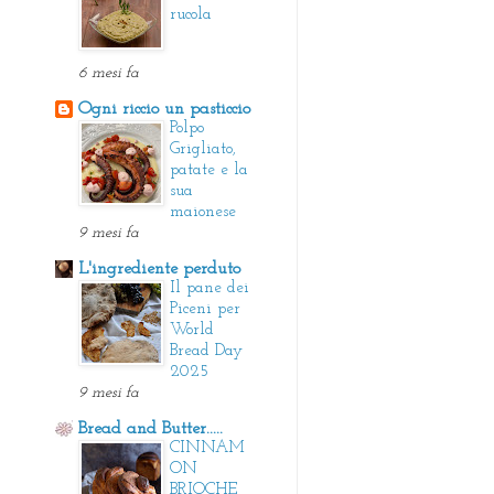
rucola
6 mesi fa
Ogni riccio un pasticcio
Polpo
Grigliato,
patate e la
sua
maionese
9 mesi fa
L'ingrediente perduto
Il pane dei
Piceni per
World
Bread Day
2025
9 mesi fa
Bread and Butter.....
CINNAM
ON
BRIOCHE