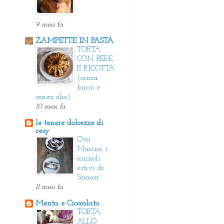
9 mesi fa
ZAMPETTE IN PASTA
TORTA
CON PERE
E RICOTTA
(senza
burro e
senza olio)
10 mesi fa
le tenere dolcezze di
resy
Ova
Murine, i
cannoli
estivi di
Sciacca
11 mesi fa
Menta e Cioccolato
TORTA
ALLO