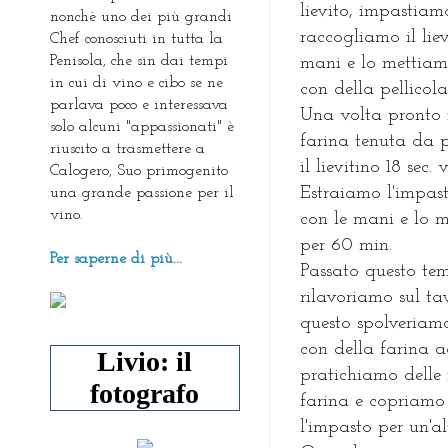
lievito, impastiamo
nonchè uno dei più grandi
raccogliamo il lie
Chef conosciuti in tutta la
Penisola, che sin dai tempi
mani e lo mettiam
in cui di vino e cibo se ne
con della pellicola
parlava poco e interessava
Una volta pronto i
solo alcuni "appassionati" è
farina tenuta da par
riuscito a trasmettere a
il lievitino 18 se
Calogero, Suo primogenito
Estraiamo l'impas
una grande passione per il
vino.
con le mani e lo m
per 60 min.
Per saperne di più...
Passato questo te
rilavoriamo sul ta
questo spolveriam
con della farina 
Livio: il
pratichiamo delle 
fotografo
farina e copriamo 
l'impasto per un'al