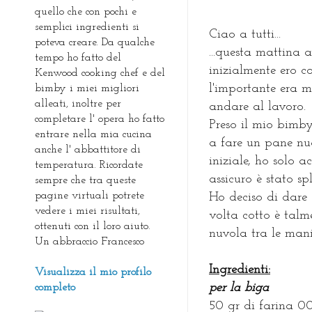
quello che con pochi e
semplici ingredienti si
Ciao a tutti...
poteva creare. Da qualche
...questa mattina 
tempo ho fatto del
inizialmente ero co
Kenwood cooking chef e del
l'importante era m
bimby i miei migliori
alleati, inoltre per
andare al lavoro.
completare l' opera ho fatto
Preso il mio bimby
entrare nella mia cucina
a fare un pane nu
anche l' abbattitore di
iniziale, ho solo a
temperatura. Ricordate
assicuro è stato spl
sempre che tra queste
pagine virtuali potrete
Ho deciso di dare
vedere i miei risultati,
volta cotto è talm
ottenuti con il loro aiuto.
nuvola tra le mani!
Un abbraccio Francesco
Ingredienti:
Visualizza il mio profilo
per la biga
completo
50 gr di farina 0