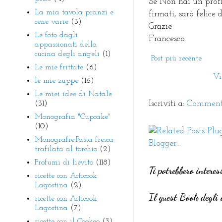
Se Non hai un prof
La mia tavola pranzi e
firmati, sarò felice
cene varie
(3)
Grazie
Le foto dagli
Francesco
appassionati della
cucina degli angeli
(1)
Post più recente
Le mie frittate
(6)
Vi
le mie zuppe
(16)
Le miei idee di Natale
(31)
Iscriviti a:
Commenti
Monografia "Cupcake"
(10)
Monografie:Pasta fresca
trafilata al torchio
(2)
Profumi di lievito
(118)
Ti potrebbero interes
ricette con Acticook
Lagostina
(2)
Il guest Book degli 
ricette con Acticook
Lagostina
(7)
ricette con il Cookeo
(3)