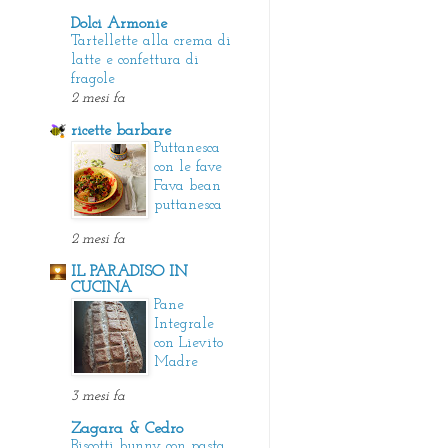
Dolci Armonie
Tartellette alla crema di
latte e confettura di
fragole
2 mesi fa
ricette barbare
Puttanesca
con le fave
Fava bean
puttanesca
2 mesi fa
IL PARADISO IN
CUCINA
Pane
Integrale
con Lievito
Madre
3 mesi fa
Zagara & Cedro
Biscotti bunny con pasta