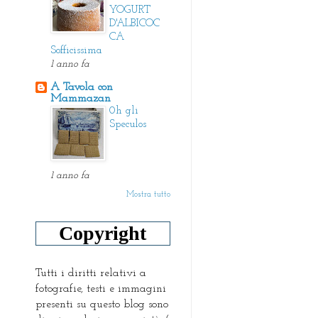
YOGURT
D'ALBICOC
CA
Sofficissima
1 anno fa
A Tavola con
Mammazan
0h gli
Speculos
1 anno fa
Mostra tutto
Copyright
Tutti i diritti relativi a
fotografie, testi e immagini
presenti su questo blog sono