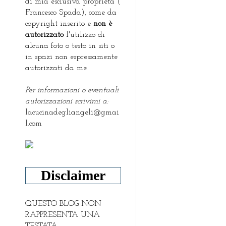
di mia esclusiva proprietà (
Francesco Spada), come da
copyright inserito e
non è
autorizzato
l'utilizzo di
alcuna foto o testo in siti o
in spazi non espressamente
autorizzati da me.
Per informazioni o eventuali
autorizzazioni scrivimi a:
lacucinadegliangeli@gmai
l.com
Disclaimer
QUESTO BLOG NON
RAPPRESENTA UNA
TESTATA