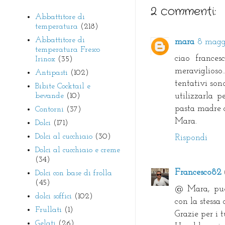
2 commenti:
Abbattitore di
temperatura
(218)
Abbattitore di
mara
8 maggi
temperatura Fresco
ciao france
Irinox
(35)
meraviglios
Antipasti
(102)
tentativi son
Bibite Cocktail e
bevande
(10)
utilizzarla p
pasta madre d
Contorni
(37)
Mara.
Dolci
(171)
Dolci al cucchiaio
(30)
Rispondi
Dolci al cucchiaio e creme
(34)
Francesco82
Dolci con base di frolla
(45)
@ Mara, puoi
dolci soffici
(102)
con la stessa
Frullati
(1)
Grazie per i 
Gelati
(26)