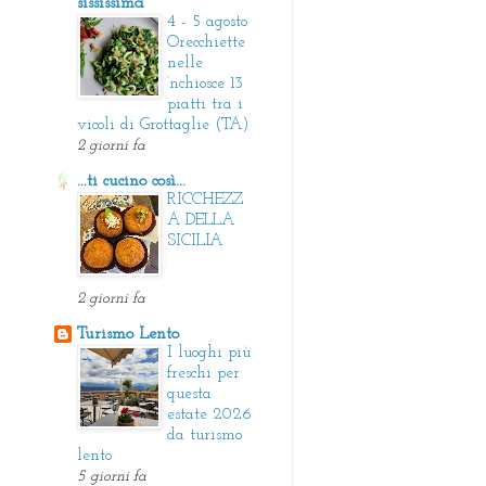
sississima
4 - 5 agosto
Orecchiette
nelle
‘nchiosce 13
piatti tra i
vicoli di Grottaglie (TA)
2 giorni fa
...ti cucino così...
RICCHEZZ
A DELLA
SICILIA
2 giorni fa
Turismo Lento
I luoghi più
freschi per
questa
estate 2026
da turismo
lento
5 giorni fa