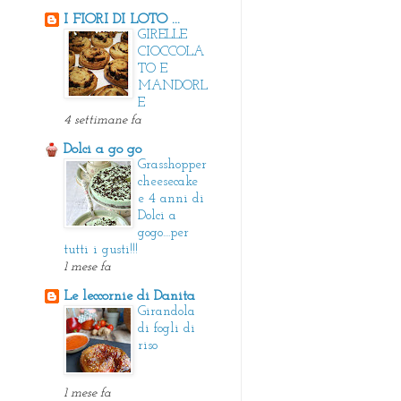
I FIORI DI LOTO ...
GIRELLE
CIOCCOLA
TO E
MANDORL
E
4 settimane fa
Dolci a go go
Grasshopper
cheesecake
e 4 anni di
Dolci a
gogo....per
tutti i gusti!!!
1 mese fa
Le leccornie di Danita
Girandola
di fogli di
riso
1 mese fa