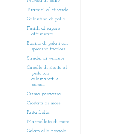
Nuvola di pane
Tiramisù al tè verde
Galantina di pollo
Fusilli al sapore
affumicato
Budino di pelati con
spiedino tricolore
Strudel di verdure
Cupelle di risotto al
pesto con
calamaretti e
pomo...
Crema pasticcera
Crostata di more
Pasta frolla
Marmellata di more
Gelato alla nocciola