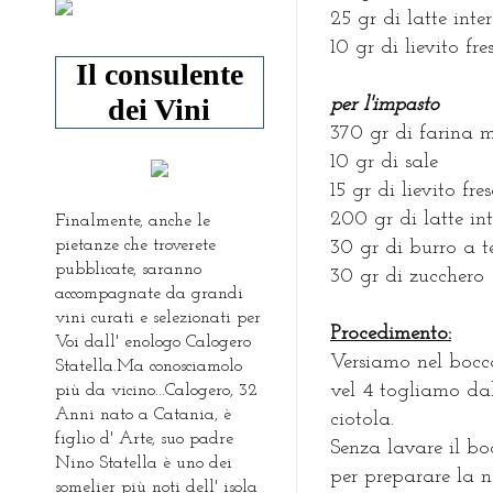
25 gr di latte inte
10 gr di lievito fre
Il consulente
dei Vini
per l'impasto
370 gr di farina 
10 gr di sale
15 gr di lievito fre
200 gr di latte in
Finalmente, anche le
pietanze che troverete
30 gr di burro a 
pubblicate, saranno
30 gr di zucchero
accompagnate da grandi
vini curati e selezionati per
Procedimento:
Voi dall' enologo Calogero
Versiamo nel boccal
Statella.Ma conosciamolo
vel 4 togliamo da
più da vicino...Calogero, 32
Anni nato a Catania, è
ciotola.
figlio d' Arte, suo padre
Senza lavare il bo
Nino Statella è uno dei
per preparare la no
somelier più noti dell' isola