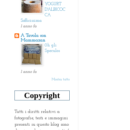
YOGURT
D'ALBICOC
CA
Sofficissima
1 anno fa
A Tavola con
Mammazan
0h gli
Speculos
1 anno fa
Mostra tutto
Copyright
Tutti i diritti relativi a
fotografie, testi e immagini
presenti su questo blog sono