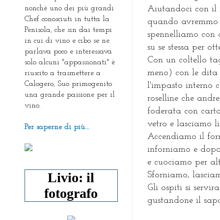
nonchè uno dei più grandi
Aiutandoci con il 
Chef conosciuti in tutta la
quando avremmo r
Penisola, che sin dai tempi
spennelliamo con d
in cui di vino e cibo se ne
su se stessa per ot
parlava poco e interessava
Con un coltello ta
solo alcuni "appassionati" è
meno) con le dita 
riuscito a trasmettere a
Calogero, Suo primogenito
l'impasto interno c
una grande passione per il
roselline che and
vino.
foderata con cart
vetro e lasciamo l
Per saperne di più...
Accendiamo il for
inforniamo e dopo
e cuociamo per altr
Livio: il
Sforniamo, lasciam
Gli ospiti si servi
fotografo
gustandone il sapor