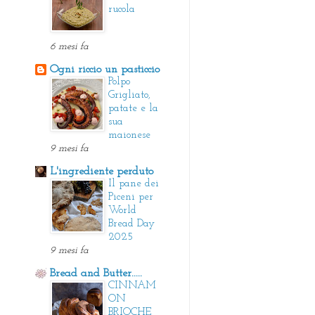
rucola
6 mesi fa
Ogni riccio un pasticcio
Polpo
Grigliato,
patate e la
sua
maionese
9 mesi fa
L'ingrediente perduto
Il pane dei
Piceni per
World
Bread Day
2025
9 mesi fa
Bread and Butter.....
CINNAM
ON
BRIOCHE