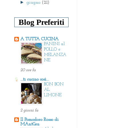
►
giugno
(21)
Blog Preferiti
A TUTTA CUCINA
PANINI al
POLLO e
MELANZA
NE
20 ore fa
...ti cucino così...
BON BON
AL
LIMONE
2 giorni fa
Il Pomodoro Rosso di
MAntGra