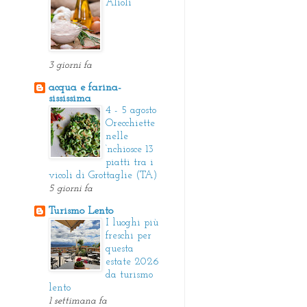
Alioli
3 giorni fa
acqua e farina-
sississima
4 - 5 agosto
Orecchiette
nelle
‘nchiosce 13
piatti tra i
vicoli di Grottaglie (TA)
5 giorni fa
Turismo Lento
I luoghi più
freschi per
questa
estate 2026
da turismo
lento
1 settimana fa