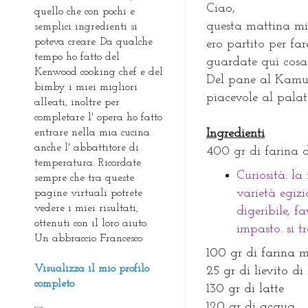
Ciao,
quello che con pochi e
questa mattina mi
semplici ingredienti si
poteva creare. Da qualche
ero partito per fa
tempo ho fatto del
guardate qui cosa 
Kenwood cooking chef e del
Del pane al Kamut
bimby i miei migliori
piacevole al palato
alleati, inoltre per
completare l' opera ho fatto
entrare nella mia cucina
Ingredienti
anche l' abbattitore di
400 gr di farina
temperatura. Ricordate
Curiosità: la
sempre che tra queste
varietà egiz
pagine virtuali potrete
vedere i miei risultati,
digeribile, fa
ottenuti con il loro aiuto.
impasto. si t
Un abbraccio Francesco
100 gr di farina
Visualizza il mio profilo
25 gr di lievito di
completo
130 gr di latte
120 gr di acqua