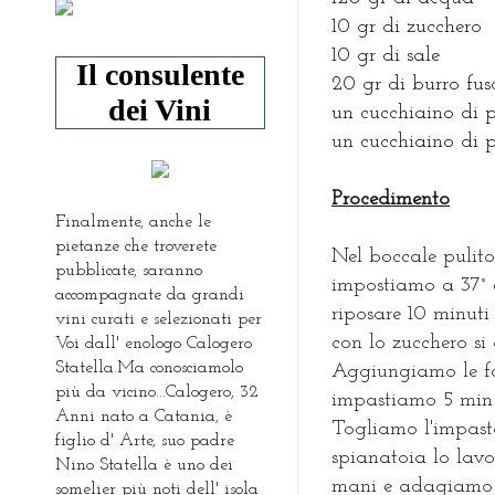
10 gr di zucchero
10 gr di sale
Il consulente
20 gr di burro fu
dei Vini
un cucchiaino di p
un cucchiaino di p
Procedimento
Finalmente, anche le
pietanze che troverete
Nel boccale pulito 
pubblicate, saranno
impostiamo a 37° 
accompagnate da grandi
riposare 10 minuti 
vini curati e selezionati per
con lo zucchero si 
Voi dall' enologo Calogero
Statella.Ma conosciamolo
Aggiungiamo le fari
più da vicino...Calogero, 32
impastiamo 5 min 
Anni nato a Catania, è
Togliamo l'impast
figlio d' Arte, suo padre
spianatoia lo lav
Nino Statella è uno dei
mani e adagiamo s
somelier più noti dell' isola