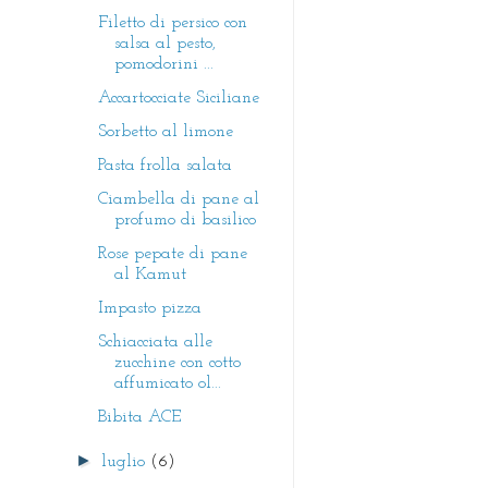
Filetto di persico con
salsa al pesto,
pomodorini ...
Accartocciate Siciliane
Sorbetto al limone
Pasta frolla salata
Ciambella di pane al
profumo di basilico
Rose pepate di pane
al Kamut
Impasto pizza
Schiacciata alle
zucchine con cotto
affumicato ol...
Bibita ACE
►
luglio
(6)