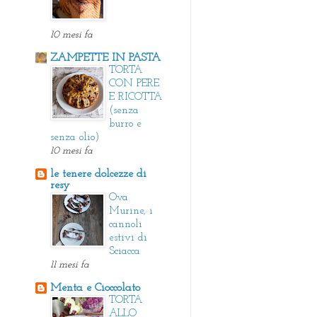
10 mesi fa
ZAMPETTE IN PASTA
TORTA
CON PERE
E RICOTTA
(senza
burro e
senza olio)
10 mesi fa
le tenere dolcezze di
resy
Ova
Murine, i
cannoli
estivi di
Sciacca
11 mesi fa
Menta e Cioccolato
TORTA
ALLO