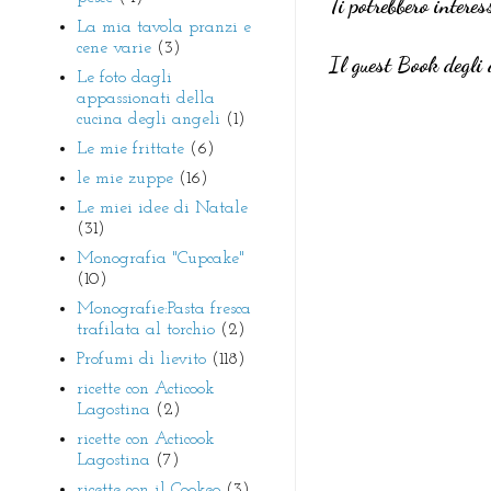
Ti potrebbero interes
La mia tavola pranzi e
cene varie
(3)
Il guest Book degli 
Le foto dagli
appassionati della
cucina degli angeli
(1)
Le mie frittate
(6)
le mie zuppe
(16)
Le miei idee di Natale
(31)
Monografia "Cupcake"
(10)
Monografie:Pasta fresca
trafilata al torchio
(2)
Profumi di lievito
(118)
ricette con Acticook
Lagostina
(2)
ricette con Acticook
Lagostina
(7)
ricette con il Cookeo
(3)