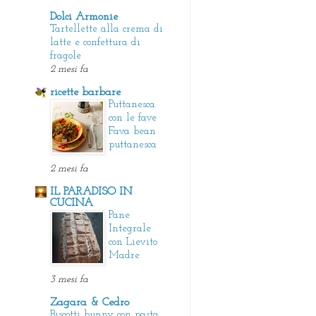
Dolci Armonie
Tartellette alla crema di
latte e confettura di
fragole
2 mesi fa
ricette barbare
Puttanesca
con le fave
Fava bean
puttanesca
2 mesi fa
IL PARADISO IN
CUCINA
Pane
Integrale
con Lievito
Madre
3 mesi fa
Zagara & Cedro
Biscotti bunny con pasta