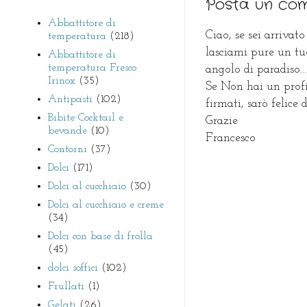
Posta un co
Abbattitore di
Ciao, se sei arrivato
temperatura
(218)
lasciami pure un tu
Abbattitore di
temperatura Fresco
angolo di paradiso...
Irinox
(35)
Se Non hai un prof
Antipasti
(102)
firmati, sarò felice
Bibite Cocktail e
Grazie
bevande
(10)
Francesco
Contorni
(37)
Dolci
(171)
Dolci al cucchiaio
(30)
Dolci al cucchiaio e creme
(34)
Dolci con base di frolla
(45)
dolci soffici
(102)
Frullati
(1)
Gelati
(26)