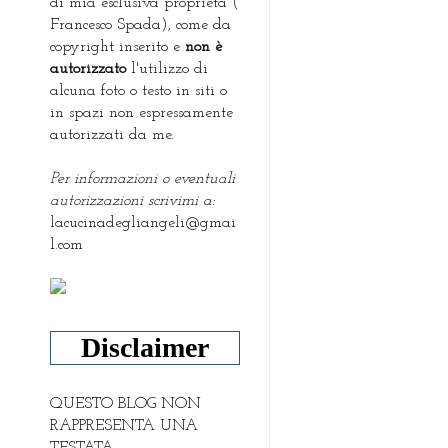
di mia esclusiva proprietà (
Francesco Spada), come da
copyright inserito e
non è
autorizzato
l'utilizzo di
alcuna foto o testo in siti o
in spazi non espressamente
autorizzati da me.
Per informazioni o eventuali
autorizzazioni scrivimi a:
lacucinadegliangeli@gmai
l.com
Disclaimer
QUESTO BLOG NON
RAPPRESENTA UNA
TESTATA