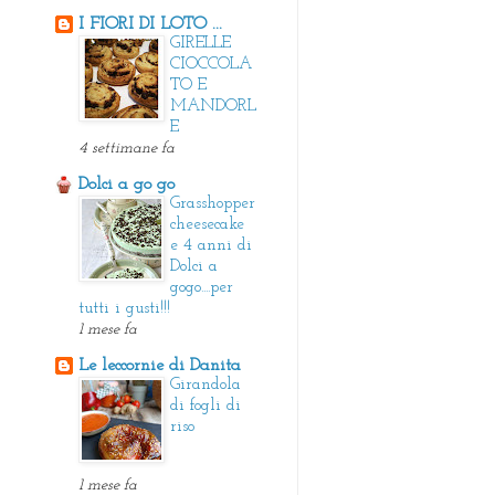
I FIORI DI LOTO ...
GIRELLE
CIOCCOLA
TO E
MANDORL
E
4 settimane fa
Dolci a go go
Grasshopper
cheesecake
e 4 anni di
Dolci a
gogo....per
tutti i gusti!!!
1 mese fa
Le leccornie di Danita
Girandola
di fogli di
riso
1 mese fa