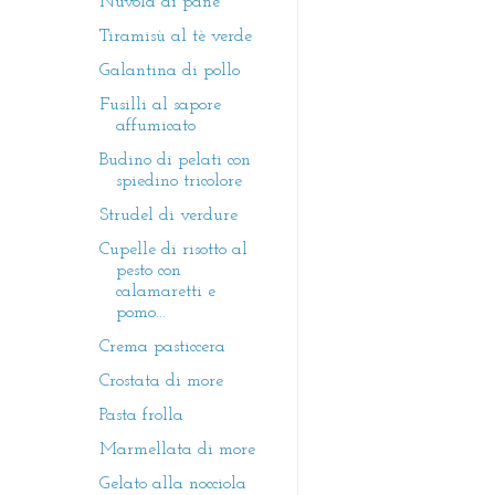
Nuvola di pane
Tiramisù al tè verde
Galantina di pollo
Fusilli al sapore
affumicato
Budino di pelati con
spiedino tricolore
Strudel di verdure
Cupelle di risotto al
pesto con
calamaretti e
pomo...
Crema pasticcera
Crostata di more
Pasta frolla
Marmellata di more
Gelato alla nocciola