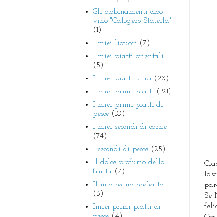
Gli abbinamenti cibo
vino "Calogero Statella"
(1)
I miei liquori
(7)
I miei piatti orientali
(5)
I miei piatti unici
(23)
i miei primi piatti
(121)
I miei primi piatti di
pesce
(10)
I miei secondi di carne
(74)
I secondi di pesce
(25)
Il dolce profumo della
Ciao
frutta
(7)
las
Il mio regno preferito
para
(3)
Se 
fel
Imiei primi piatti di
pesce
(4)
Gra