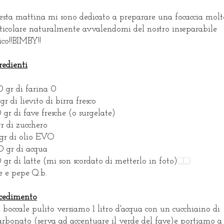
sta mattina mi sono dedicato a preparare una focaccia molt
ticolare naturalmente avvalendomi del nostro inseparabile
co!!BIMBY!!
redienti
 gr di farina 0
gr di lievito di birra fresco
 gr di fave fresche (o surgelate)
gr di zucchero
gr di olio EVO
 gr di acqua
 gr di latte (mi son scordato di metterlo in foto)
e e pepe Q.b.
cedimento
 boccale pulito versiamo 1 litro d'acqua con un cucchiaino di
arbonato (serva ad accentuare il verde del fave)e portiamo a