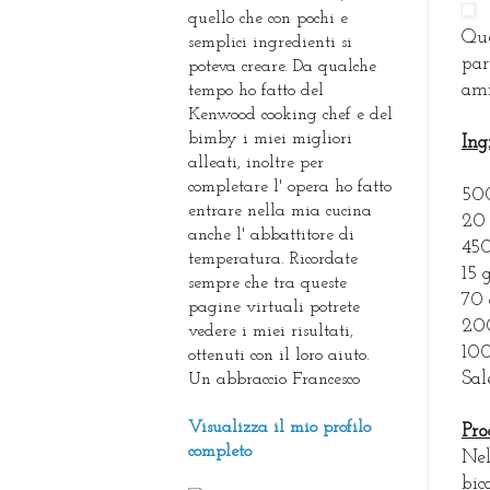
quello che con pochi e
Que
semplici ingredienti si
par
poteva creare. Da qualche
ami
tempo ho fatto del
Kenwood cooking chef e del
bimby i miei migliori
Ing
alleati, inoltre per
completare l' opera ho fatto
500
entrare nella mia cucina
20 
anche l' abbattitore di
450
temperatura. Ricordate
15 
sempre che tra queste
70 
pagine virtuali potrete
200
vedere i miei risultati,
100
ottenuti con il loro aiuto.
Sal
Un abbraccio Francesco
Visualizza il mio profilo
Pro
completo
Nel
bic