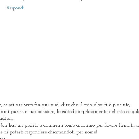
Rispondi
, se sei arrivato fin qui vuol dire che il mio blog ti è piaciuto,
ciami pure un tuo pensiero, lo custodirò gelosamente nel mio angol
diso...
Non hai un profilo e commenti come anonimo per favore firmati, s
ice di poterti rispondere chiamandoti per nome!
zie