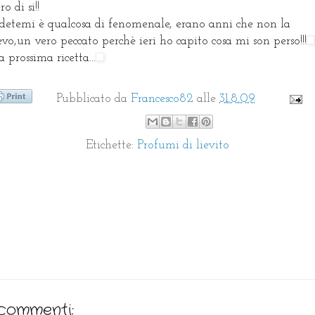
o di si!!
detemi è qualcosa di fenomenale, erano anni che non la
evo,un vero peccato perchè ieri ho capito cosa mi son perso!!!
a prossima ricetta...
Pubblicato da
Francesco82
alle
31.8.09
Etichette:
Profumi di lievito
commenti: