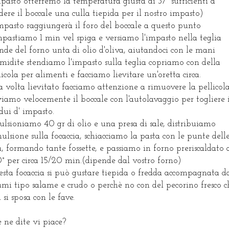
mpasto otterremo la temperatura giusta di 37° sufficienti a
dere il boccale una culla tiepida per il nostro impasto)
mpasto raggiungerà il foro del boccale a questo punto
mpastiamo 1 min vel spiga e versiamo l'impasto nella teglia
nde del forno unta di olio d'oliva, aiutandoci con le mani
midite stendiamo l'impasto sulla teglia copriamo con della
licola per alimenti e facciamo lievitare un'oretta circa.
 volta lievitato facciamo attenzione a rimuovere la pellicola
iamo velocemente il boccale con l'autolavaggio per togliere 
idui d' impasto.
lsioniamo 40 gr di olio e una presa di sale, distribuiamo
mulsione sulla focaccia, schiacciamo la pasta con le punte dell
a, formando tante fossette, e passiamo in forno preriscaldato 
° per circa 15/20 min.(dipende dal vostro forno)
sta focaccia si può gustare tiepida o fredda accompagnata d
umi tipo salame e crudo o perchè no con del pecorino fresco c
 si sposa con le fave.
 ne dite vi piace?