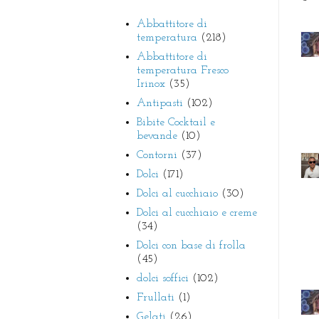
Abbattitore di
temperatura
(218)
Abbattitore di
temperatura Fresco
Irinox
(35)
Antipasti
(102)
Bibite Cocktail e
bevande
(10)
Contorni
(37)
Dolci
(171)
Dolci al cucchiaio
(30)
Dolci al cucchiaio e creme
(34)
Dolci con base di frolla
(45)
dolci soffici
(102)
Frullati
(1)
Gelati
(26)