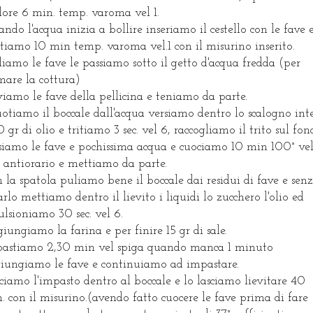
lore 6 min. temp. varoma vel 1.
ndo l'acqua inizia a bollire inseriamo il cestello con le fave 
ttiamo 10 min temp. varoma vel.1 con il misurino inserito.
liamo le fave le passiamo sotto il getto d'acqua fredda (per
mare la cottura)
viamo le fave della pellicina e teniamo da parte.
otiamo il boccale dall'acqua versiamo dentro lo scalogno int
0 gr di olio e tritiamo 3 sec. vel 6, raccogliamo il trito sul fo
siamo le fave e pochissima acqua e cuociamo 10 min 100° ve
t antiorario e mettiamo da parte.
 la spatola puliamo bene il boccale dai residui di fave e sen
arlo mettiamo dentro il lievito i liquidi lo zucchero l'olio ed
lsioniamo 30 sec. vel 6.
iungiamo la farina e per finire 15 gr di sale.
astiamo 2,30 min vel spiga quando manca 1 minuto
iungiamo le fave e continuiamo ad impastare.
ciamo l'impasto dentro al boccale e lo lasciamo lievitare 40
. con il misurino.(avendo fatto cuocere le fave prima di fare