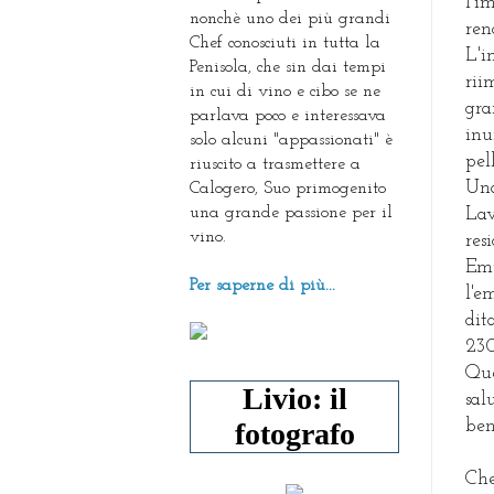
l'i
nonchè uno dei più grandi
ren
Chef conosciuti in tutta la
L'i
Penisola, che sin dai tempi
rii
in cui di vino e cibo se ne
gra
parlava poco e interessava
inu
solo alcuni "appassionati" è
pel
riuscito a trasmettere a
Una
Calogero, Suo primogenito
una grande passione per il
Lav
vino.
res
Emu
Per saperne di più...
l'e
dit
230
Que
Livio: il
sal
fotografo
ben
Che