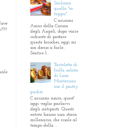
Siciliana
quella "co
tuppu"
C arissimi
fave
Amici della Cucina
e???
degli Angeli, dopo varie
richieste di postare
queste brioches, oggi mi
son deciso a farle...
Sentire l...
Tartelette di
frolla salata
uale
di Luca
Montersino
con il pastry
pusher
C arissimi amici, quest'
oggi voglio parlarvi
degli antipasti. Questi
entrèe hanno una storia
millenaria, che risale al
tempo della ...