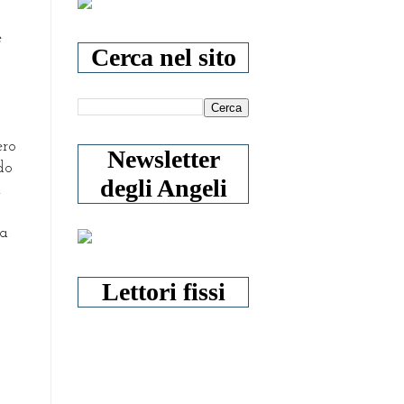
e
Cerca nel sito
ero
Newsletter
ndo
degli Angeli
l
za
Lettori fissi