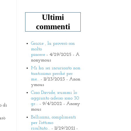
Ultimi
commenti
Grazie , la proverò con
molto
piacere
- 4/29/2025
- A
nonymous
Mi ha sei incuriosito non
tantissimo perché per
me...
- 11/23/2023
- Anon
ymous
Ciao Davide, scusami lo
aggiunto adesso sono 30
gr...
- 9/4/2022
- Anony
o di
mous
Bellissimi, complimenti
arò
per l'ottimo
risultato...
- 11/29/2021
-