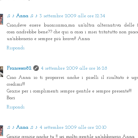
♫ ♪ Anna ♫ ♪
3 settembre 2009 alle ore 12:34
Ciao,deve essere buonissima,ma un'altra alternativa delle 
cosa andrebbe bene?? che qui a casa i miei tritatutto non piac
un'abbraccio e sempre più bravo!! Anna
Rispondi
Francesco82
4 settembre 2009 alle ore 16:28
Ciao Anna io ti proporrei anche i piselli il risultato è ug
credimi!!!
Grazie per i complimenti sempre gentile e sempre presente!!!
Baci
Rispondi
♫ ♪ Anna ♫ ♪
4 settembre 2009 alle ore 20:10
Grazie grazie anche tu !! sei molto gentile un'abbraccio Anna