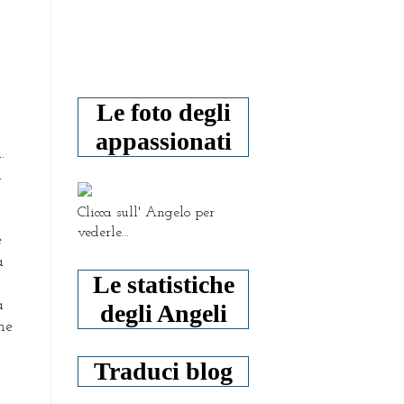
Le foto degli
appassionati
.
i
Clicca sull' Angelo per
vederle...
e
a
Le statistiche
a
degli Angeli
he
Traduci blog