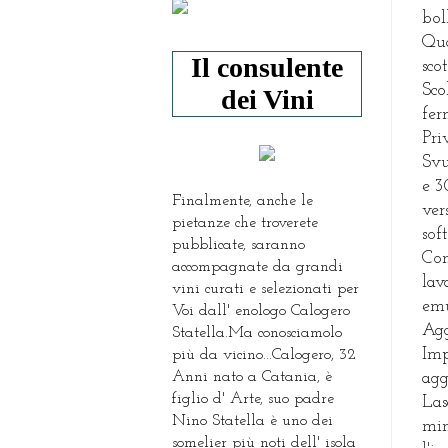
bol
Qua
Il consulente
sco
Sco
dei Vini
fer
Pri
Svu
e 3
Finalmente, anche le
ver
pietanze che troverete
sof
pubblicate, saranno
Con
accompagnate da grandi
lav
vini curati e selezionati per
emu
Voi dall' enologo Calogero
Agg
Statella.Ma conosciamolo
Imp
più da vicino...Calogero, 32
Anni nato a Catania, è
agg
figlio d' Arte, suo padre
Las
Nino Statella è uno dei
min
somelier più noti dell' isola