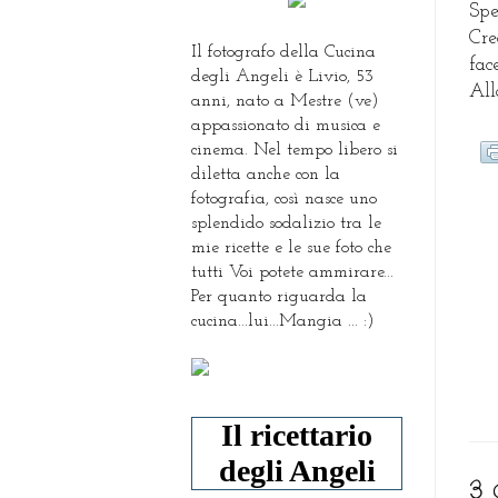
Sper
Cre
Il fotografo della Cucina
fac
degli Angeli è Livio, 53
All
anni, nato a Mestre (ve)
appassionato di musica e
cinema. Nel tempo libero si
diletta anche con la
fotografia, così nasce uno
splendido sodalizio tra le
mie ricette e le sue foto che
tutti Voi potete ammirare...
Per quanto riguarda la
cucina...lui...Mangia ... :)
Il ricettario
degli Angeli
3 