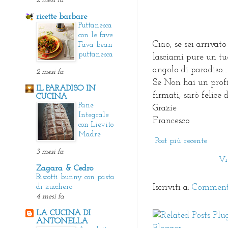
2 mesi fa
ricette barbare
Puttanesca
con le fave
Ciao, se sei arrivato
Fava bean
puttanesca
lasciami pure un tu
angolo di paradiso...
2 mesi fa
Se Non hai un prof
IL PARADISO IN
firmati, sarò felice
CUCINA
Pane
Grazie
Integrale
Francesco
con Lievito
Madre
Post più recente
3 mesi fa
Vi
Zagara & Cedro
Biscotti bunny con pasta
di zucchero
Iscriviti a:
Commenti
4 mesi fa
LA CUCINA DI
ANTONELLA