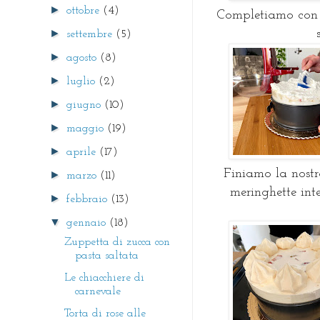
►
ottobre
(4)
Completiamo con i
►
settembre
(5)
►
agosto
(8)
►
luglio
(2)
►
giugno
(10)
►
maggio
(19)
►
aprile
(17)
Finiamo la nost
►
marzo
(11)
meringhette inte
►
febbraio
(13)
▼
gennaio
(18)
Zuppetta di zucca con
pasta saltata
Le chiacchiere di
carnevale
Torta di rose alle