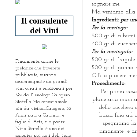
sognare me.
Ma veniamo alla r
Il consulente
I
ngredienti:
per un
Per la meringa:
dei Vini
200 gr di albumi
400 gr di zuccher
Per la meringata:
500 gr di fragole 
Finalmente, anche le
500 gr di panna v
pietanze che troverete
pubblicate, saranno
Q.B. a piacere mer
accompagnate da grandi
P
rocedimento:
vini curati e selezionati per
Per prima cos
Voi dall' enologo Calogero
planetaria munita
Statella.Ma conosciamolo
dello zucchero
più da vicino...Calogero, 32
bassa fino ad a
Anni nato a Catania, è
figlio d' Arte, suo padre
spegniamo la 
Nino Statella è uno dei
rimanente e a
somelier più noti dell' isola