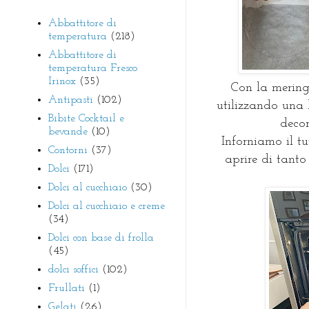
Abbattitore di
temperatura
(218)
Abbattitore di
temperatura Fresco
Irinox
(35)
Con la mering
Antipasti
(102)
utilizzando una b
Bibite Cocktail e
decor
bevande
(10)
Inforniamo il tu
Contorni
(37)
aprire di tanto
Dolci
(171)
Dolci al cucchiaio
(30)
Dolci al cucchiaio e creme
(34)
Dolci con base di frolla
(45)
dolci soffici
(102)
Frullati
(1)
Gelati
(26)