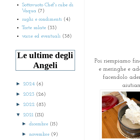
Sottovuoto Chef's cube di
Vaqua
(7)
sughi e condimenti
(4)
Torte salate
(33)
varie ed eventuali
(38)
Le ultime degli
Poi riempiamo fin
Angeli
e meringhe e ad
facendolo ader
►
2024
(6)
aiutiam
►
2023
(26)
►
2022
(83)
▼
2021
(131)
►
dicembre
(15)
►
novembre
(9)