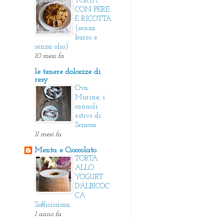
TORTA
CON PERE
E RICOTTA
(senza
burro e
senza olio)
10 mesi fa
le tenere dolcezze di
resy
Ova
Murine, i
cannoli
estivi di
Sciacca
11 mesi fa
Menta e Cioccolato
TORTA
ALLO
YOGURT
D'ALBICOC
CA
Sofficissima
1 anno fa