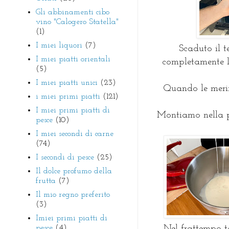
Gli abbinamenti cibo
vino "Calogero Statella"
(1)
I miei liquori
(7)
Scaduto il 
I miei piatti orientali
completamente l
(5)
I miei piatti unici
(23)
Quando le meri
i miei primi piatti
(121)
I miei primi piatti di
Montiamo nella p
pesce
(10)
I miei secondi di carne
(74)
I secondi di pesce
(25)
Il dolce profumo della
frutta
(7)
Il mio regno preferito
(3)
Imiei primi piatti di
pesce
(4)
Nel frattempo t