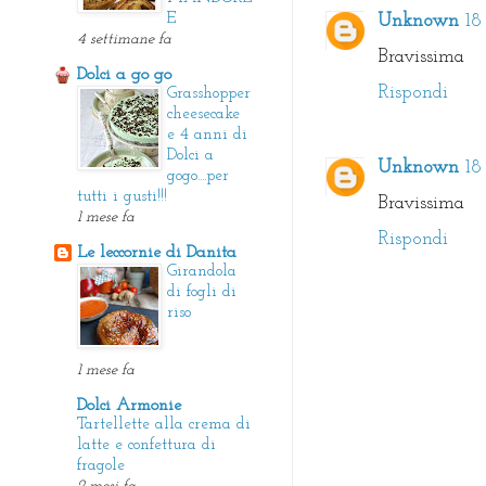
E
Unknown
18
4 settimane fa
Bravissima
Dolci a go go
Rispondi
Grasshopper
cheesecake
e 4 anni di
Dolci a
Unknown
18
gogo....per
tutti i gusti!!!
Bravissima
1 mese fa
Rispondi
Le leccornie di Danita
Girandola
di fogli di
riso
1 mese fa
Dolci Armonie
Tartellette alla crema di
latte e confettura di
fragole