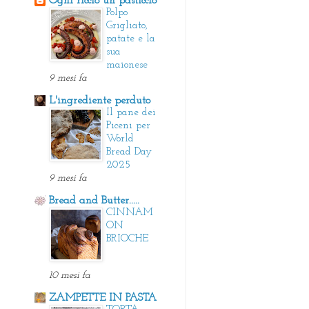
Ogni riccio un pasticcio
Polpo
Grigliato,
patate e la
sua
maionese
9 mesi fa
L'ingrediente perduto
Il pane dei
Piceni per
World
Bread Day
2025
9 mesi fa
Bread and Butter.....
CINNAM
ON
BRIOCHE
10 mesi fa
ZAMPETTE IN PASTA