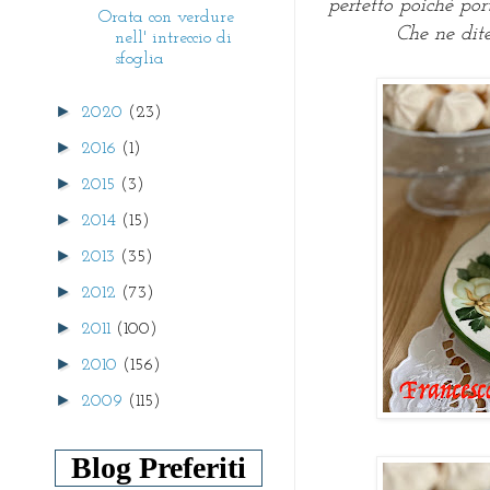
perfetto poiché por
Orata con verdure
Che ne dite
nell' intreccio di
sfoglia
►
2020
(23)
►
2016
(1)
►
2015
(3)
►
2014
(15)
►
2013
(35)
►
2012
(73)
►
2011
(100)
►
2010
(156)
►
2009
(115)
Blog Preferiti