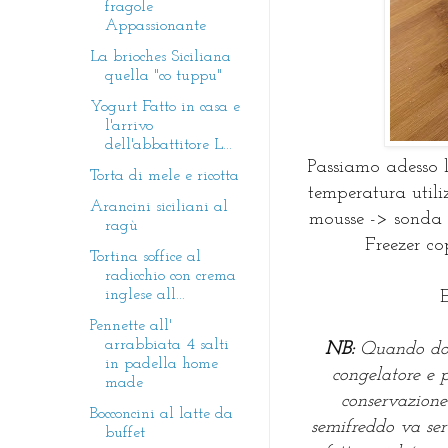
fragole
Appassionante
La brioches Siciliana
quella "co tuppu"
Yogurt Fatto in casa e
l'arrivo
dell'abbattitore L...
Passiamo adesso l
Torta di mele e ricotta
temperatura utili
Arancini siciliani al
mousse -> sonda 
ragù
Freezer co
Tortina soffice al
radicchio con crema
inglese all...
Pennette all'
arrabbiata 4 salti
NB:
Quando dob
in padella home
congelatore e 
made
conservazione
Bocconcini al latte da
semifreddo va ser
buffet