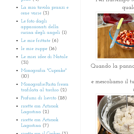
qual
La mia tavola pranzi e
cene varie
(3)
Le foto dagli
appassionati della
cucina degli angeli
(1)
Le mie frittate
(6)
le mie zuppe
(16)
Le miei idee di Natale
(31)
Quando la panna 
Monografia "Cupcake"
(10)
e mescoliamo il tu
Monografie:Pasta fresca
trafilata al torchio
(2)
Profumi di lievito
(118)
ricette con Acticook
Lagostina
(2)
ricette con Acticook
Lagostina
(7)
ricette con il Cookeo
(3)