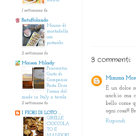
menta
1 settimana fa
Batuffolando
Mousse di
mortadella
con
pistacchi
2 settimane fa
3 commenti:
Maison Milady
Praesentia.
Gusto di
Mimma Mor
Campania:
Pasta Diva
È un dolce su
l'icona del
anch’io ma c
made in Italy a tavola.
2 settimane fa
bello come qu
ogni cosa!!! 
I FIORI DI LOTO ...
GIRELLE
Rispondi
CIOCCOLA
TO E
MANDORL