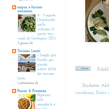
acqua e farina-
sississima
4 - 5 agosto
Orecchiette
nelle
‘nchiosce 13
piatti tra i
vicoli di Grottaglie (TA)
3 giorni fa
Turismo Lento
I luoghi più
freschi per
questa
Pubbl
estate 2026
da turismo
lento
1 settimana fa
Etichette:
Abb
Panza & Presenza
cucchiaio
,
Dolci 
Peperoni
alle
mandorle e