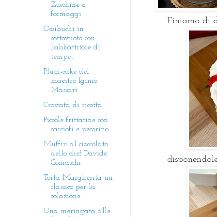
Zucchine e
formaggi
Finiamo di d
Ossibuchi in
sottovuoto con
l'abbattitore di
tempe...
Plum-cake del
maestro Iginio
Massari
Crostata di ricotta
Piccole frittatine con
carciofi e pecorino
Muffin al cioccolato
dello chef Davide
disponendole
Comaschi
Torta Margherita un
classico per la
colazione
Una meringata alle