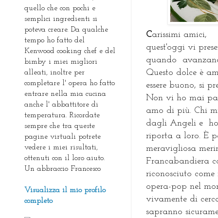
quello che con pochi e
semplici ingredienti si
poteva creare. Da qualche
C
arissimi amici,
tempo ho fatto del
quest'oggi vi pres
Kenwood cooking chef e del
quando avanzano 
bimby i miei migliori
Questo dolce è ama
alleati, inoltre per
completare l' opera ho fatto
essere buono, si p
entrare nella mia cucina
Non vi ho mai parl
anche l' abbattitore di
amo di più. Chi m
temperatura. Ricordate
dagli Angeli e ho
sempre che tra queste
riporta a loro. È 
pagine virtuali potrete
vedere i miei risultati,
meravigliosa meri
ottenuti con il loro aiuto.
Francabandiera co
Un abbraccio Francesco
riconosciuto come 
opera-pop nel mon
Visualizza il mio profilo
vivamente di cerca
completo
sapranno sicurame