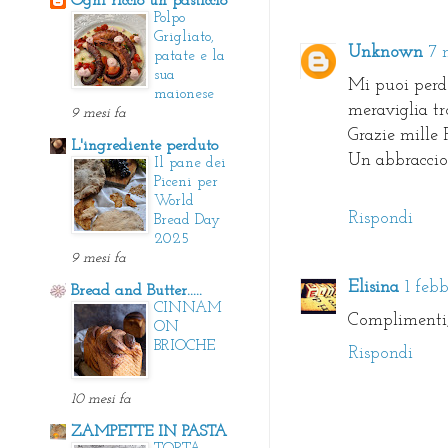
Ogni riccio un pasticcio
Polpo
Grigliato,
Unknown
7 
patate e la
sua
Mi puoi perdo
maionese
meraviglia tr
9 mesi fa
Grazie mille 
L'ingrediente perduto
Un abbraccio
Il pane dei
Piceni per
World
Rispondi
Bread Day
2025
9 mesi fa
Elisina
1 febb
Bread and Butter.....
CINNAM
Complimenti,
ON
BRIOCHE
Rispondi
10 mesi fa
ZAMPETTE IN PASTA