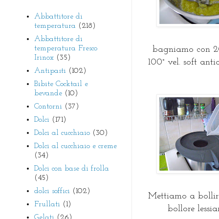
Abbattitore di
temperatura
(218)
Abbattitore di
temperatura Fresco
bagniamo con 20
Irinox
(35)
100° vel. soft anti
Antipasti
(102)
Bibite Cocktail e
bevande
(10)
Contorni
(37)
Dolci
(171)
Dolci al cucchiaio
(30)
Dolci al cucchiaio e creme
(34)
Dolci con base di frolla
(45)
dolci soffici
(102)
Mettiamo a bollir
Frullati
(1)
bollore lessi
Gelati
(26)