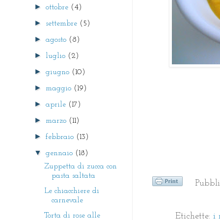
►
ottobre
(4)
►
settembre
(5)
►
agosto
(8)
►
luglio
(2)
►
giugno
(10)
►
maggio
(19)
►
aprile
(17)
►
marzo
(11)
►
febbraio
(13)
▼
gennaio
(18)
Zuppetta di zucca con
pasta saltata
Pubbl
Le chiacchiere di
carnevale
Torta di rose alle
Etichette:
i