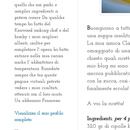
quello che con pochi e
semplici ingredienti si
poteva creare. Da qualche
tempo ho fatto del
B
uongiorno a tutti
Kenwood cooking chef e del
una zuppa insolita
bimby i miei migliori
La mia amica Cla
alleati, inoltre per
completare l' opera ho fatto
omaggiato di una b
entrare nella mia cucina
chiesto quali rice
anche l' abbattitore di
mio blog mi sono 
temperatura. Ricordate
ancora pubblicato
sempre che tra queste
con la zucca, così
pagine virtuali potrete
vedere i miei risultati,
finalmente eccola! 
ottenuti con il loro aiuto.
Un abbraccio Francesco
A voi la ricetta!
Visualizza il mio profilo
I
ngredienti:
per 4 
completo
320 gr di cipolle 