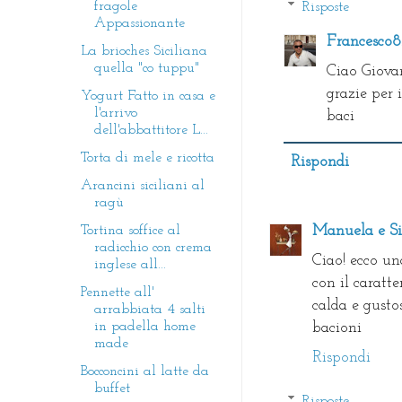
fragole
Risposte
Appassionante
Francesco
La brioches Siciliana
quella "co tuppu"
Ciao Giovan
grazie per
Yogurt Fatto in casa e
l'arrivo
baci
dell'abbattitore L...
Torta di mele e ricotta
Rispondi
Arancini siciliani al
ragù
Tortina soffice al
Manuela e Si
radicchio con crema
Ciao! ecco un
inglese all...
con il caratte
Pennette all'
calda e gusto
arrabbiata 4 salti
in padella home
bacioni
made
Rispondi
Bocconcini al latte da
buffet
Risposte