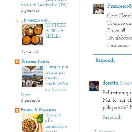
vicoli di Grottaglie (TA)
Francesco
2 giorni fa
Ciao Claudi
...ti cucino così...
Ti giuro ch
RICCHEZZ
Provaci!!
A DELLA
SICILIA
Un abbracc
Francesco
3 giorni fa
Rispondi
Turismo Lento
I luoghi più
freschi per
questa
doretta
5 nov
estate 2026
da turismo
Bellissima qu
lento
Ma lo sai ch
6 giorni fa
pelapatate? 
Panza & Presenza
Peperoni
Rispondi
alle
mandorle e
Risposte