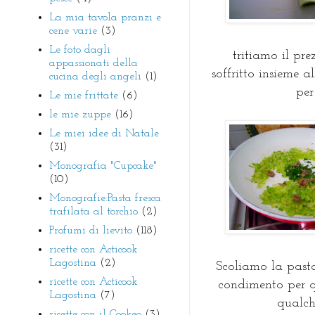
La mia tavola pranzi e
cene varie
(3)
Le foto dagli
tritiamo il pr
appassionati della
soffritto insieme 
cucina degli angeli
(1)
per
Le mie frittate
(6)
le mie zuppe
(16)
Le miei idee di Natale
(31)
Monografia "Cupcake"
(10)
Monografie:Pasta fresca
trafilata al torchio
(2)
Profumi di lievito
(118)
ricette con Acticook
Lagostina
(2)
Scoliamo la pasta
ricette con Acticook
condimento per q
Lagostina
(7)
qualch
ricette con il Cookeo
(3)