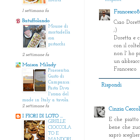
menta
1 settimana fa
Francesco
Batuffolando
Ciao Dorett
Mousse di
;)
mortadella
Doretta e c
con
pistacchi
con il colte
non l' ho p
2 settimane fa
un abbracc
Maison Milady
Francesco
Praesentia.
Gusto di
Campania:
Rispondi
Pasta Diva
l'icona del
made in Italy a tavola.
2 settimane fa
Cinzia Ceccol
I FIORI DI LOTO ...
E che piatto 
GIRELLE
bene che zuc
CIOCCOLA
TO E
saprò sceglie
MANDORL