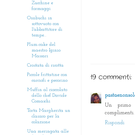
Zucchine e
formaggi
Ossibuchi in
sottovuoto con
l'abbattitore di
tempe...
Plum-cake del
maestro Iginio
Massari
Crostata di ricotta
Piccole frittatine con
19 commenti:
carciofi e pecorino
Muffin al cioccolato
pastaenonsolo
dello chef Davide
Comaschi
Un primo v
Torta Margherita un
complimenti.
classico per la
colazione
Rispondi
Una meringata alle