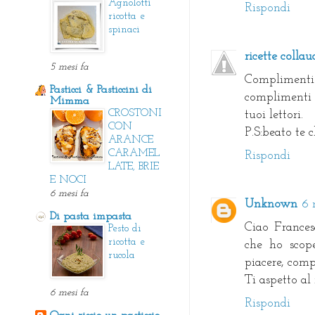
Agnolotti
Rispondi
ricotta e
spinaci
ricette collau
5 mesi fa
Compliment
Pasticci & Pasticcini di
complimenti 
Mimma
CROSTONI
tuoi lettori.
CON
P.S:beato te c
ARANCE
CARAMEL
Rispondi
LATE, BRIE
E NOCI
6 mesi fa
Unknown
6 
Di pasta impasta
Ciao Frances
Pesto di
ricotta e
che ho scop
rucola
piacere, compl
Ti aspetto al 
6 mesi fa
Rispondi