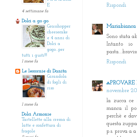
Rispondi
E
4 settimane fa
Dolci a go go
Mariabianca
Grasshopper
cheesecake
Sono stata ab
e 4 anni di
Dolci a
Intanto io
gogo....per
pasta....bravi
tutti i gusti!!!
1 mese fa
Rispondi
Le leccornie di Danita
Girandola
di fogli di
ஃPROVARE P
riso
novembre 201
la zucca ce
1 mese fa
manca il po
Dolci Armonie
perchè e dav
Tartellette alla crema di
questa zuppa-
latte e confettura di
p.s. prova a 
fragole