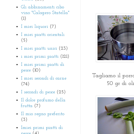
Gli abbinamenti cibo
vino "Calogero Statella"
(1)
I miei liquori
(7)
I miei piatti orientali
(5)
I miei piatti unici
(23)
i miei primi piatti
(121)
I miei primi piatti di
pesce
(10)
Tagliamo il porr
I miei secondi di carne
50 gr di o
(74)
I secondi di pesce
(25)
Il dolce profumo della
frutta
(7)
Il mio regno preferito
(3)
Imiei primi piatti di
pesce
(4)