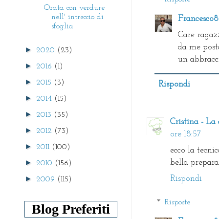
Orata con verdure
nell' intreccio di
Francesco
sfoglia
Care ragazz
da me postat
►
2020
(23)
un abbracc
►
2016
(1)
►
2015
(3)
Rispondi
►
2014
(15)
►
2013
(35)
Cristina - La
►
2012
(73)
ore 18:57
►
2011
(100)
ecco la tecnic
►
bella prepara
2010
(156)
►
Rispondi
2009
(115)
Risposte
Blog Preferiti