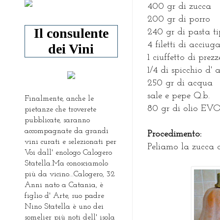
400 gr di zucca
200 gr di porro
Il consulente
240 gr di pasta t
4 filetti di acciug
dei Vini
1 ciuffetto di prez
1/4 di spicchio d' 
250 gr di acqua
sale e pepe Q.b.
Finalmente, anche le
80 gr di olio EV
pietanze che troverete
pubblicate, saranno
accompagnate da grandi
P
rocedimento:
vini curati e selezionati per
Peliamo la zucca c
Voi dall' enologo Calogero
Statella.Ma conosciamolo
più da vicino...Calogero, 32
Anni nato a Catania, è
figlio d' Arte, suo padre
Nino Statella è uno dei
somelier più noti dell' isola