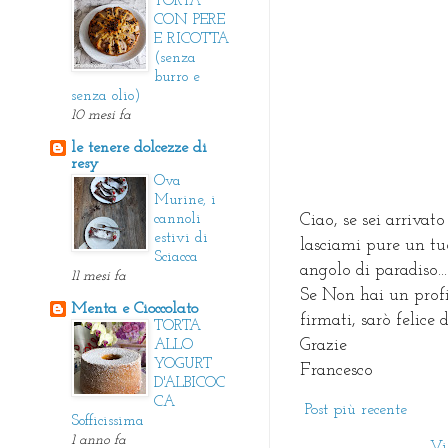
TORTA
CON PERE
E RICOTTA
(senza
burro e
senza olio)
10 mesi fa
le tenere dolcezze di
resy
Ova
Murine, i
cannoli
Ciao, se sei arrivato
estivi di
lasciami pure un tu
Sciacca
angolo di paradiso...
11 mesi fa
Se Non hai un prof
Menta e Cioccolato
firmati, sarò felice
TORTA
Grazie
ALLO
YOGURT
Francesco
D'ALBICOC
CA
Post più recente
Sofficissima
1 anno fa
Vi