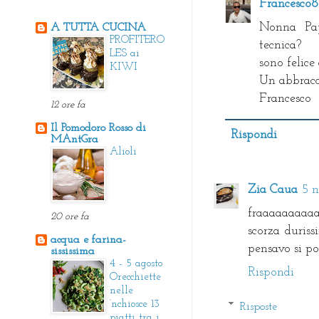
Francesco
Nonna Pap
A TUTTA CUCINA
PROFITERO
tecnica?
LES ai
sono felice
KIWI
Un abbracc
Francesco
12 ore fa
Il Pomodoro Rosso di
Rispondi
MAntGra
Alioli
Zia Caua
5 n
fraaaaaaaaaaa
20 ore fa
scorza duris
acqua e farina-
pensavo si pot
sississima
4 - 5 agosto
Rispondi
Orecchiette
nelle
‘nchiosce 13
Risposte
piatti tra i