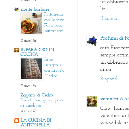
2 mesi fa
un abbraccio 
lia
ricette barbare
Puttanesca
Rispondi
con le fave
Fava bean
puttanesca
Profumi di Pa
2 mesi fa
caro Francesc
IL PARADISO IN
CUCINA
sempre ottim
Pane
un abbraccio
Integrale
anna
con Lievito
Madre
Rispondi
3 mesi fa
Zagara & Cedro
veronica
6 no
Biscotti bunny con pasta
di zucchero
Ciao france
4 mesi fa
volentieri ai 
LA CUCINA DI
www.dolciarm
ANTONELLA