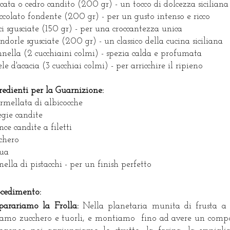
cata o cedro candito (200 gr) - un tocco di dolcezza siciliana
ccolato fondente (200 gr) - per un gusto intenso e ricco
i sgusciate (150 gr) - per una croccantezza unica
dorle sgusciate (200 gr) - un classico della cucina siciliana
nella (2 cucchiaini colmi) - spezia calda e profumata
le d'acacia (3 cucchiai colmi) - per arricchire il ripieno
redienti per la Guarnizione:
mellata di albicocche
iegie candite
nce candite a filetti
chero
ua
nella di pistacchi - per un finish perfetto
ocedimento:
parariamo la Frolla:
Nella planetaria munita di frusta a 
amo zucchero e tuorli, e montiamo fino ad avere un comp