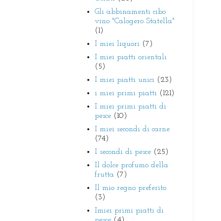
Gli abbinamenti cibo
vino "Calogero Statella"
(1)
I miei liquori
(7)
I miei piatti orientali
(5)
I miei piatti unici
(23)
i miei primi piatti
(121)
I miei primi piatti di
pesce
(10)
I miei secondi di carne
(74)
I secondi di pesce
(25)
Il dolce profumo della
frutta
(7)
Il mio regno preferito
(3)
Imiei primi piatti di
pesce
(4)