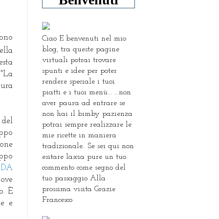
sono
Ciao E benvenuti nel mio
blog, tra queste pagine
ella
virtuali potrai trovare
esta
spunti e idee per poter
 "La
rendere speciale i tuoi
tura
piatti e i tuoi menù... ...non
aver paura ad entrare se
non hai il bimby pazienza
 del
potrai sempre realizzare le
uppo
mie ricette in maniera
ione
tradizionale.. Se sei qui non
uppo
esitare lascia pure un tuo
commento come segno del
 DA
tuo passaggio Alla
dove
prossima visita Grazie
o. È
Francesco
le e