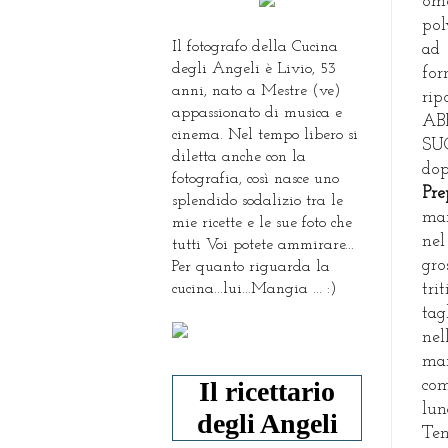
omo
pol
Il fotografo della Cucina
ad 
degli Angeli è Livio, 53
for
anni, nato a Mestre (ve)
rip
appassionato di musica e
A
cinema. Nel tempo libero si
SU
diletta anche con la
dop
fotografia, così nasce uno
Pre
splendido sodalizio tra le
man
mie ricette e le sue foto che
nel
tutti Voi potete ammirare...
gro
Per quanto riguarda la
cucina...lui...Mangia ... :)
tri
tag
nel
man
Il ricettario
co
lun
degli Angeli
Ten