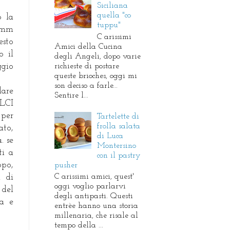
Siciliana
quella "co
o la
tuppu"
5 mm
C arissimi
esto
Amici della Cucina
o il
degli Angeli, dopo varie
richieste di postare
ggio
queste brioches, oggi mi
son deciso a farle...
lare
Sentire l...
OLCI
 per
Tartelette di
frolla salata
ato,
di Luca
. se
Montersino
ti a
con il pastry
opo,
pusher
C arissimi amici, quest'
a di
oggi voglio parlarvi
 del
degli antipasti. Questi
ta e
entrèe hanno una storia
millenaria, che risale al
tempo della ...