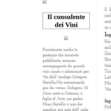
Il 
Il consulente
ric
sen
dei Vini
in 
I
ng
Far
sici
Finalmente, anche le
Zuc
pietanze che troverete
Str
pubblicate, saranno
tra
accompagnate da grandi
Tuo
vini curati e selezionati per
Voi dall' enologo Calogero
Lat
Statella.Ma conosciamolo
Mie
più da vicino...Calogero, 32
Van
Anni nato a Catania, è
figlio d' Arte, suo padre
Ing
Nino Statella è uno dei
Fic
somelier più noti dell' isola