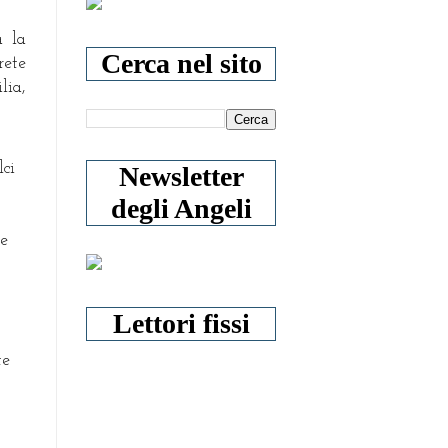
a la
Cerca nel sito
rete
lia,
lci
Newsletter
degli Angeli
le
Lettori fissi
te