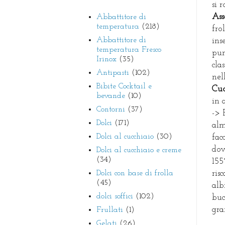
si 
As
Abbattitore di
temperatura
(218)
fro
Abbattitore di
ins
temperatura Fresco
pun
Irinox
(35)
cla
Antipasti
(102)
nel
Bibite Cocktail e
Cu
bevande
(10)
in 
Contorni
(37)
-> 
Dolci
(171)
alm
Dolci al cucchiaio
(30)
fac
dov
Dolci al cucchiaio e creme
(34)
155
Dolci con base di frolla
ris
(45)
alb
dolci soffici
(102)
buc
gra
Frullati
(1)
Gelati
(26)