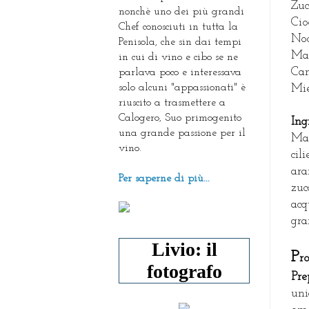
Zuc
nonchè uno dei più grandi
Cio
Chef conosciuti in tutta la
Noc
Penisola, che sin dai tempi
Man
in cui di vino e cibo se ne
Can
parlava poco e interessava
solo alcuni "appassionati" è
Mie
riuscito a trasmettere a
Calogero, Suo primogenito
Ing
una grande passione per il
Mar
vino.
cil
ara
Per saperne di più...
zuc
acq
gra
Livio: il
P
r
fotografo
Pre
uni