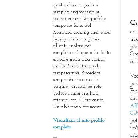
quello che con pochi e
semplici ingredienti si
poteva creare. Da qualche
C
a
tempo ho fatto del
ent
Kenwood cooking chef e del
bimby i miei migliori
tra
alleati, inoltre per
pre
completare l' opera ho fatto
Cuc
entrare nella mia cucina
cul
anche l' abbattitore di
temperatura. Ricordate
Vog
sempre che tra queste
pas
pagine virtuali potrete
Fac
vedere i miei risultati,
det
ottenuti con il loro aiuto.
AB
Un abbraccio Francesco
CU
Visualizza il mio profilo
pot
completo
un'
ass