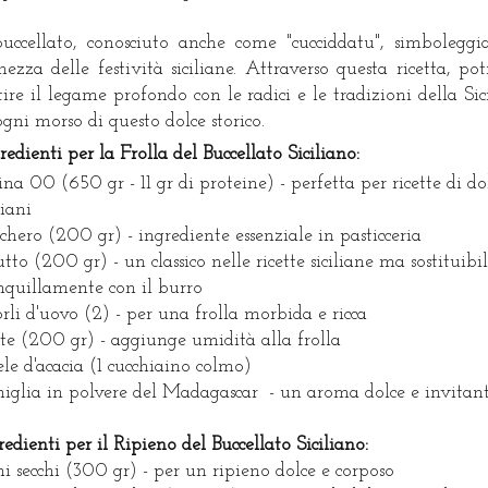
buccellato, conosciuto anche come "cucciddatu", simboleggi
chezza delle festività siciliane. Attraverso questa ricetta, pot
tire il legame profondo con le radici e le tradizioni della Sici
ogni morso di questo dolce storico.
redienti per la Frolla del Buccellato Siciliano:
ina 00 (650 gr - 11 gr di proteine) - perfetta per ricette di do
liani
chero (200 gr) - ingrediente essenziale in pasticceria
utto (200 gr) - un classico nelle ricette siciliane ma sostituibi
nquillamente con il burro
rli d'uovo (2) - per una frolla morbida e ricca
te (200 gr) - aggiunge umidità alla frolla
le d'acacia (1 cucchiaino colmo)
iglia in polvere del Madagascar - un aroma dolce e invitan
redienti per il Ripieno del Buccellato Siciliano:
hi secchi (300 gr) - per un ripieno dolce e corposo