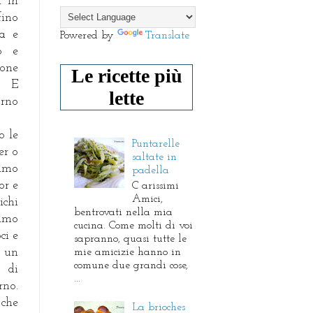
a in
fino
la e
Powered by
Translate
no e
ione
Le ricette più
 E
lette
rno
o le
Puntarelle
er o
saltate in
iamo
padella
or e
C arissimi
Amici,
ichi
bentrovati nella mia
iamo
cucina. Come molti di voi
ci e
sapranno, quasi tutte le
mie amicizie hanno in
e un
comune due grandi cose,
 di
...
rno.
 che
La brioches