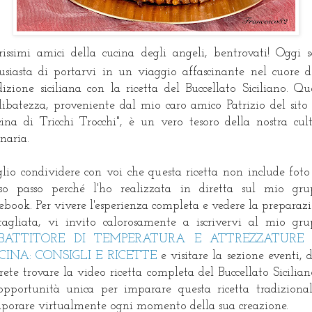
rissimi amici della cucina degli angeli, bentrovati! Oggi 
usiasta di portarvi in un viaggio affascinante nel cuore d
dizione siciliana con la ricetta del Buccellato Siciliano. Qu
libatezza, proveniente dal mio caro amico Patrizio del sito
ina di Tricchi Trocchi", è un vero tesoro della nostra cul
inaria.
lio condividere con voi che questa ricetta non include foto
so passo perché l'ho realizzata in diretta sul mio gr
ebook. Per vivere l'esperienza completa e vedere la preparaz
tagliata, vi invito calorosamente a iscrivervi al mio gr
BATTITORE DI TEMPERATURA E ATTREZZATURE
CINA: CONSIGLI E RICETTE
e visitare la sezione eventi, 
rete trovare la video ricetta completa del Buccellato Sicilian
opportunità unica per imparare questa ricetta tradiziona
aporare virtualmente ogni momento della sua creazione.