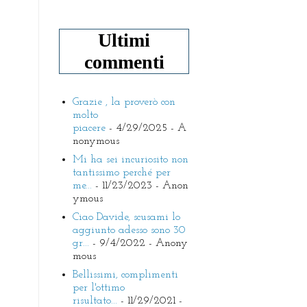
Ultimi
commenti
Grazie , la proverò con
molto
piacere
- 4/29/2025
- A
nonymous
Mi ha sei incuriosito non
tantissimo perché per
me...
- 11/23/2023
- Anon
ymous
Ciao Davide, scusami lo
aggiunto adesso sono 30
gr...
- 9/4/2022
- Anony
mous
Bellissimi, complimenti
per l'ottimo
risultato...
- 11/29/2021
-