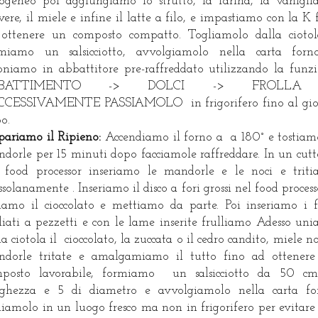
geneo poi aggiungiamo lo strutto, la farina, la vanigli
vere, il miele e infine il latte a filo, e impastiamo con la K 
ottenere un composto compatto. Togliamolo dalla cioto
miamo un salsicciotto, avvolgiamolo nella carta for
oniamo in abbattitore pre-raffreddato utilizzando la funz
BBATTIMENTO -> DOLCI -> FROLLA
CCESSIVAMENTE PASSIAMOLO in frigorifero fino al gio
o.
pariamo il Ripieno:
Accendiamo
il forno a
a 180° e tostiam
dorle per 15 minuti dopo facciamole raffreddare. In un cutt
 food processor inseriamo le mandorle e le noci e trit
ssolanamente . Inseriamo il disco a fori grossi nel food process
tiamo il cioccolato e mettiamo da parte. Poi inseriamo i f
liati a pezzetti e con le lame inserite frulliamo Adesso un
la ciotola il cioccolato, la zuccata o il cedro candito, miele no
dorle tritate e amalgamiamo il tutto fino ad ottener
mposto lavorabile, formiamo un salsicciotto da 50 cm
ghezza e 5 di diametro e avvolgiamolo nella carta fo
iamolo in un luogo fresco ma non in frigorifero per evitare