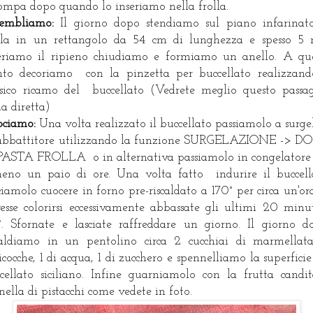
rompa dopo quando lo inseriamo nella frolla.
sembliamo:
Il giorno dopo stendiamo sul piano infarinat
lla in un rettangolo da 54 cm di lunghezza e spesso 
eriamo il ripieno chiudiamo e formiamo un anello. A qu
to decoriamo con la pinzetta per buccellato realizzand
ssico ricamo del buccellato (Vedrete meglio questo passa
la diretta)
ociamo:
Una volta realizzato il buccellato passiamolo a surge
abbattitore utilizzando la funzione SURGELAZIONE -> D
PASTA FROLLA o in alternativa passiamolo in congelatore
eno un paio di ore. Una volta fatto indurire il buccell
ciamolo cuocere in forno pre-riscaldato a 170° per circa un'ora
esse colorirsi eccessivamente abbassate gli ultimi 20 minu
°. Sfornate e lasciate raffreddare un giorno. Il giorno d
caldiamo in un pentolino circa 2 cucchiai di marmellat
icocche, 1 di acqua, 1 di zucchero e spennelliamo la superficie
cellato siciliano. Infine guarniamolo con la frutta candi
nella di pistacchi come vedete in foto.