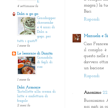
E
magra:) la tua
4 settimane fa
Baci
Dolci a go go
Grasshopper
Rispondi
cheesecake
e 4 anni di
Dolci a
Manuela e Si
gogo....per
tutti i gusti!!!
Ciao Francesc
1 mese fa
il coniglio 
Le leccornie di Danita
questo nelle 
Girandola
davvero ottim
di fogli di
riso
un bacione
Rispondi
1 mese fa
Dolci Armonie
Tartellette alla crema di
Anonimo
22
latte e confettura di
Buonissimo. 
fragole
2 mesi fa
noi nati in 