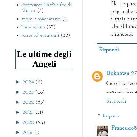
Ho imparat
Sottovuoto Chef's cube di
Vaqua
(7)
regali che 
sughi e condimenti
(4)
Grazie per 
Un abbracc
Torte salate
(33)
Francesco
varie ed eventuali
(38)
Rispondi
Le ultime degli
Angeli
Unknown
27
►
2024
(6)
Ciao Francesc
ricetta!!!! Un
►
2023
(26)
Rispondi
►
2022
(83)
►
2021
(131)
Risposte
►
2020
(23)
Francesco
►
2016
(1)