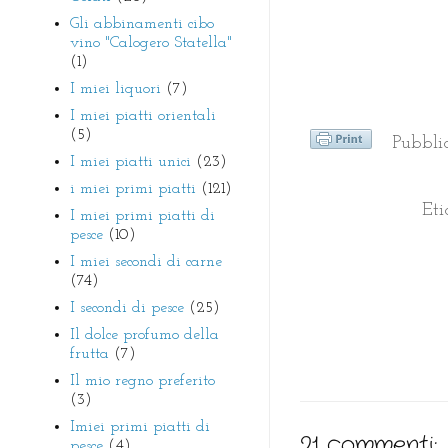
Gli abbinamenti cibo
vino "Calogero Statella"
(1)
I miei liquori
(7)
I miei piatti orientali
(5)
Pubbli
I miei piatti unici
(23)
i miei primi piatti
(121)
Eti
I miei primi piatti di
pesce
(10)
I miei secondi di carne
(74)
I secondi di pesce
(25)
Il dolce profumo della
frutta
(7)
Il mio regno preferito
(3)
Imiei primi piatti di
21 commenti:
pesce
(4)