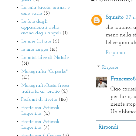
La mia tavola pranzi e
cene varie
(3)
Squisito
27 n
Le foto dagli
appassionati della
che buono....
cucina degli angeli
(1)
meno nella st
Le mie frittate
(6)
felice giornat
le mie zuppe
(16)
Rispondi
Le miei idee di Natale
(31)
Risposte
Monografia "Cupcake"
(10)
Francesco
Monografie:Pasta fresca
Ciao cariss
trafilata al torchio
(2)
per farlo,
Profumi di lievito
(118)
niente stop
ricette con Acticook
Un abbracc
Lagostina
(2)
ricette con Acticook
Rispondi
Lagostina
(7)
ricette con il Cookeo
(3)