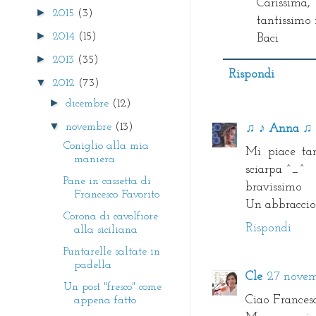
Carissima
►
2015
(3)
tantissimo 
►
2014
(15)
Baci
►
2013
(35)
Rispondi
▼
2012
(73)
►
dicembre
(12)
▼
novembre
(13)
♫ ♪ Anna ♫ 
Coniglio alla mia
Mi piace tan
maniera
sciarpa ^_^
Pane in cassetta di
bravissimo
Francesco Favorito
Un abbraccio a
Corona di cavolfiore
Rispondi
alla siciliana
Puntarelle saltate in
padella
Cle
27 novemb
Un post "fresco" come
Ciao Francesc
appena fatto