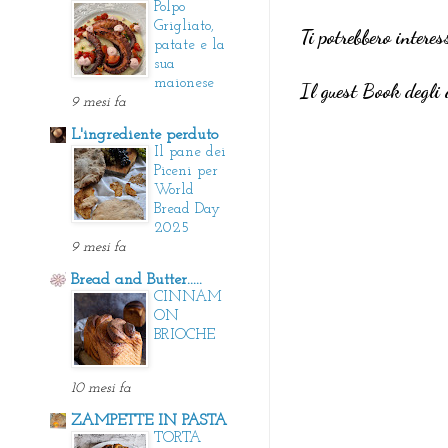
Polpo
Grigliato,
Ti potrebbero interes
patate e la
sua
maionese
Il guest Book degli 
9 mesi fa
L'ingrediente perduto
Il pane dei
Piceni per
World
Bread Day
2025
9 mesi fa
Bread and Butter.....
CINNAM
ON
BRIOCHE
10 mesi fa
ZAMPETTE IN PASTA
TORTA