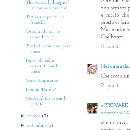
Mamma mia ch
The versatile blogger!
non sembra pr
un premio per me!
è molto che
Tortiera saporita di
presto ci farò
finocchi
Mia madre lo 
Orecchiette con le
Che bontà!
cime di rapa
Timballo con asiago e
Rispondi
zucca
Pepite di pollo
croccanti con la
Nel cuore dei
zucca
Che succulun
Scacce Ragusane
Rispondi
Premio "Dardos"
Orata al forno con le
patate
ஃPROVARE P
novembre 201
►
ottobre
(3)
che mi inviti
►
settembre
(5)
anche io us