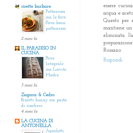
essere cucin
ricette barbare
Puttanesca
acqua e aceto
con le fave
Questo per e
Fava bean
mantiene un 
puttanesca
eliminata l
2 mesi fa
preparazione. 
IL PARADISO IN
Rossano
CUCINA
Pane
Rispondi
Integrale
con Lievito
Madre
3 mesi fa
Zagara & Cedro
Biscotti bunny con pasta
di zucchero
4 mesi fa
LA CUCINA DI
ANTONELLA
Agnolotti