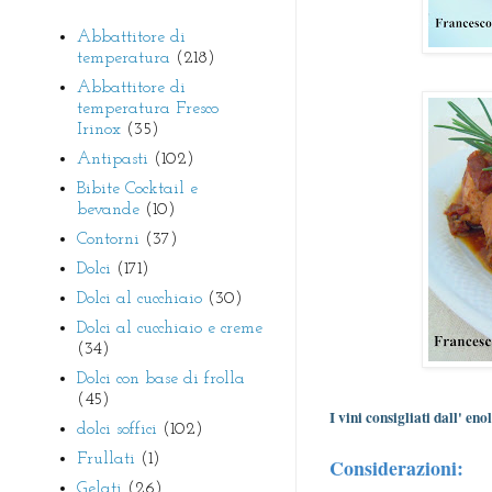
Abbattitore di
temperatura
(218)
Abbattitore di
temperatura Fresco
Irinox
(35)
Antipasti
(102)
Bibite Cocktail e
bevande
(10)
Contorni
(37)
Dolci
(171)
Dolci al cucchiaio
(30)
Dolci al cucchiaio e creme
(34)
Dolci con base di frolla
(45)
I vini consigliati dall' eno
dolci soffici
(102)
Frullati
(1)
Considerazioni:
Gelati
(26)