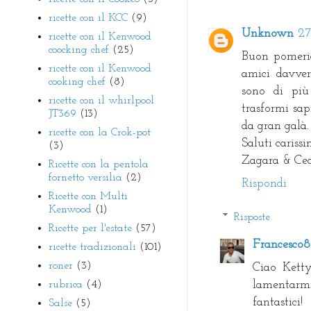
ricette con il KCC
(9)
Unknown
27
ricette con il Kenwood
coocking chef
(25)
Buon pomerig
ricette con il Kenwood
amici davvero
cooking chef
(8)
sono di più
ricette con il whirlpool
trasformi sa
JT369
(13)
da gran galà.
ricette con la Crok-pot
Saluti cariss
(3)
Zagara & Ce
Ricette con la pentola
fornetto versilia
(2)
Rispondi
Ricette con Multi
Kenwood
(1)
Risposte
Ricette per l'estate
(57)
Francesco
ricette tradizionali
(101)
roner
(3)
Ciao Ketty
rubrica
(4)
lamentarmi
fantastici!
Salse
(5)