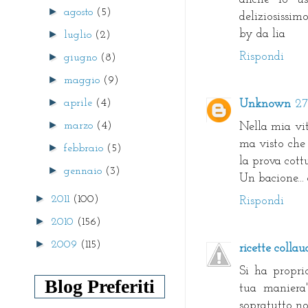
►
agosto
(5)
deliziosissimo
by da lia
►
luglio
(2)
Rispondi
►
giugno
(8)
►
maggio
(9)
►
aprile
(4)
Unknown
27
►
marzo
(4)
Nella mia vit
ma visto che 
►
febbraio
(5)
la prova cott
►
gennaio
(3)
Un bacione... 
►
2011
(100)
Rispondi
►
2010
(156)
►
2009
(115)
ricette collau
Si ha proprio
Blog Preferiti
tua maniera
sopratutto no