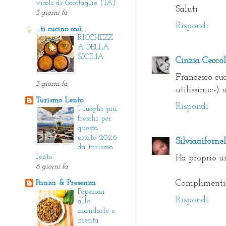
vicoli di Grottaglie (TA)
Saluti
3 giorni fa
Rispondi
...ti cucino così...
RICCHEZZ
A DELLA
SICILIA
Cinzia Ceccol
Francesco cuc
3 giorni fa
utilissimo:-)
Turismo Lento
Rispondi
I luoghi più
freschi per
questa
estate 2026
Silviaaifornel
da turismo
lento
Ha proprio un
6 giorni fa
Complimenti
Panza & Presenza
Peperoni
Rispondi
alle
mandorle e
menta