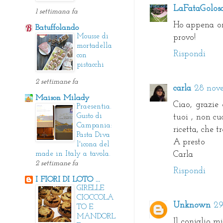
LaFataGolos
1 settimana fa
Ho appena ord
Batuffolando
Mousse di
provo!
mortadella
Rispondi
con
pistacchi
2 settimane fa
carla
28 nove
Maison Milady
Ciao, grazie
Praesentia.
Gusto di
tuoi , non cu
Campania:
ricetta, che t
Pasta Diva
A presto
l'icona del
Carla
made in Italy a tavola.
2 settimane fa
Rispondi
I FIORI DI LOTO ...
GIRELLE
CIOCCOLA
Unknown
29
TO E
MANDORL
Il coniglio m