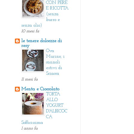
CON PERE
E RICOTTA
(senza
burro e
senza olio)
10 mesi fa
le tenere dolcezze di
resy
Ova
Murine, i
cannoli
estivi di
Sciacca
11 mesi fa
Menta e Cioccolato
TORTA
ALLO
YOGURT
D'ALBICOC
CA
Sofficissima
1 anno fa