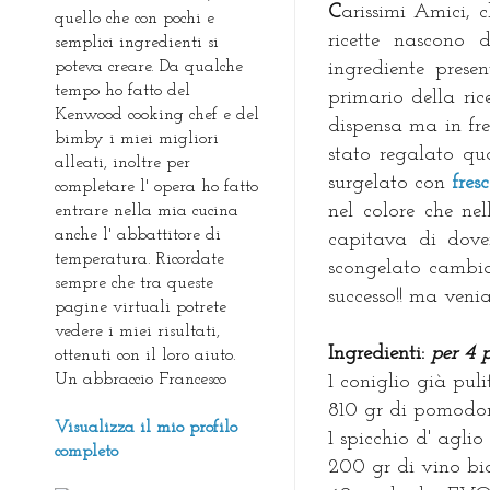
C
arissimi Amici, 
quello che con pochi e
ricette nascono 
semplici ingredienti si
poteva creare. Da qualche
ingrediente prese
tempo ho fatto del
primario della ri
Kenwood cooking chef e del
dispensa ma in fre
bimby i miei migliori
stato regalato qu
alleati, inoltre per
surgelato con
fres
completare l' opera ho fatto
nel colore che n
entrare nella mia cucina
anche l' abbattitore di
capitava di dover
temperatura. Ricordate
scongelato cambiav
sempre che tra queste
successo!! ma venia
pagine virtuali potrete
vedere i miei risultati,
I
ngredienti:
per 4 
ottenuti con il loro aiuto.
Un abbraccio Francesco
1 coniglio già puli
810 gr di pomodorin
Visualizza il mio profilo
1 spicchio d' aglio
completo
200 gr di vino bi