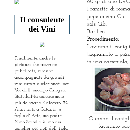
60 gr di olio EV
1 rametto di rosma
peperoncino Q.b.
Il consulente
sale Q.b.
dei Vini
Basilico
P
rocedimento:
Laviamo il conigli
tagliamolo a pezz
Finalmente, anche le
in una casseruola, 
pietanze che troverete
pubblicate, saranno
accompagnate da grandi
vini curati e selezionati per
Voi dall' enologo Calogero
Statella.Ma conosciamolo
più da vicino...Calogero, 32
Anni nato a Catania, è
figlio d' Arte, suo padre
Quando il conigli
Nino Statella è uno dei
facciamo cuo
somelier più noti dell' isola