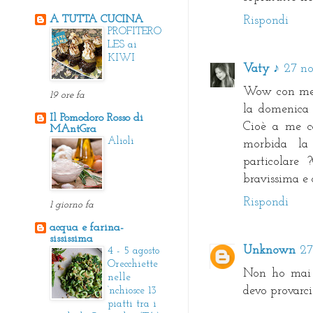
A TUTTA CUCINA
Rispondi
PROFITERO
LES ai
KIWI
Vaty ♪
27 no
Wow con me s
19 ore fa
la domenica 
Il Pomodoro Rosso di
Cioè a me c
MAntGra
Alioli
morbida la
particolare
bravissima e 
Rispondi
1 giorno fa
acqua e farina-
sississima
Unknown
27
4 - 5 agosto
Orecchiette
Non ho mai a
nelle
devo provarci
‘nchiosce 13
piatti tra i