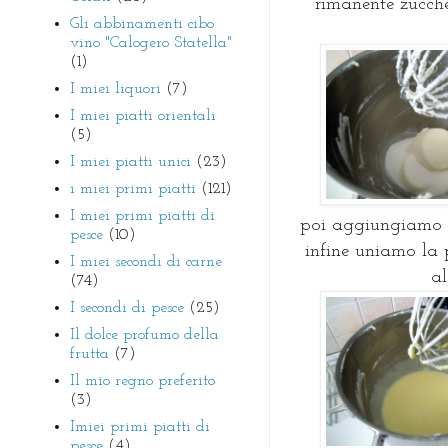
rimanente zucch
Gli abbinamenti cibo
vino "Calogero Statella"
(1)
I miei liquori
(7)
I miei piatti orientali
(5)
I miei piatti unici
(23)
i miei primi piatti
(121)
I miei primi piatti di
poi aggiungiamo 
pesce
(10)
infine uniamo l
I miei secondi di carne
al
(74)
I secondi di pesce
(25)
Il dolce profumo della
frutta
(7)
Il mio regno preferito
(3)
Imiei primi piatti di
pesce
(4)