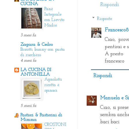
CUCINA
Rispondi
Pane
Integrale
Risposte
con Lievito
Madre
Francesco
3 mesi fa
Ciao, prov
Zagara & Cedro
pentirai e 
Biscotti bunny con pasta
A presto
di zucchero
4 mesi fa
francesco
LA CUCINA DI
ANTONELLA
Rispondi
Agnolotti
ricotta e
spinaci
Manuela e Si
5 mesi fa
Ciao, si pres
sembra anche
Pasticci & Pasticcini di
Mimma
baci baci
CROSTONI