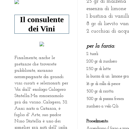
25 gr di maizena
essenza di limone
1 bustina di vanill
Il consulente
8 gr di lievito van
dei Vini
2 cucchiai di acqu
per la farcia
:
2 tuorli
Finalmente, anche le
200 gr di zucchero
pietanze che troverete
250 gr di latte
pubblicate, saranno
la buccia di un limone gr
accompagnate da grandi
vini curati e selezionati per
16 gr di colla di pesce
Voi dall' enologo Calogero
500 gr di ricotta
Statella.Ma conosciamolo
500 gr di panna fresca
più da vicino...Calogero, 32
zucchero a velo Q.b.
Anni nato a Catania, è
figlio d' Arte, suo padre
Nino Statella è uno dei
Procedimento:
somelier più noti dell' isola
Accendiamo il forno e imp