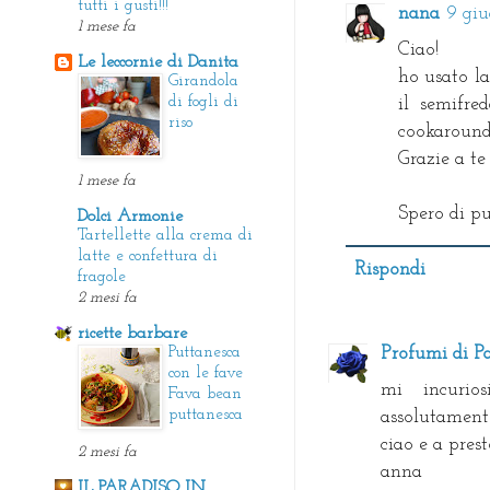
tutti i gusti!!!
nana
9 giu
1 mese fa
Ciao!
Le leccornie di Danita
ho usato la
Girandola
di fogli di
il semifre
riso
cookaround
Grazie a te
1 mese fa
Spero di pu
Dolci Armonie
Tartellette alla crema di
latte e confettura di
Rispondi
fragole
2 mesi fa
ricette barbare
Puttanesca
Profumi di Pa
con le fave
mi incurio
Fava bean
puttanesca
assolutamente
ciao e a prest
2 mesi fa
anna
IL PARADISO IN