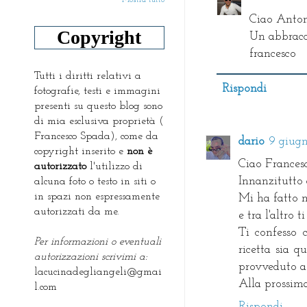
Ciao Antone
Copyright
Un abbracc
francesco
Tutti i diritti relativi a
Rispondi
fotografie, testi e immagini
presenti su questo blog sono
di mia esclusiva proprietà (
Francesco Spada), come da
dario
9 giugn
copyright inserito e
non è
Ciao Frances
autorizzato
l'utilizzo di
Innanzitutto 
alcuna foto o testo in siti o
in spazi non espressamente
Mi ha fatto m
autorizzati da me.
e tra l'altro 
Ti confesso 
Per informazioni o eventuali
ricetta sia q
autorizzazioni scrivimi a:
provveduto a 
lacucinadegliangeli@gmai
Alla prossim
l.com
Rispondi