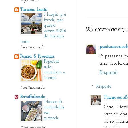
4 giorni fa
Turismo Lento
I luoghi più
freschi per
questa
23 commenti:
estate 2026
da turismo
lento
pastaenonsolo
1 settimana fa
Si presente b
Panza & Presenza
Peperoni
una toorta ch
alle
mandorle e
Rispondi
menta
Risposte
1 settimana fa
Batuffolando
Francesco
Mousse di
Ciao Giova
mortadella
con
saputo che 
pistacchi
altro prima!
2 settimane fa