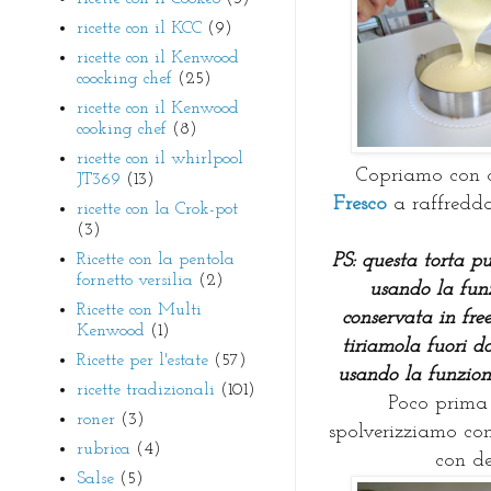
ricette con il KCC
(9)
ricette con il Kenwood
coocking chef
(25)
ricette con il Kenwood
cooking chef
(8)
ricette con il whirlpool
Copriamo con de
JT369
(13)
Fresco
a raffredd
ricette con la Crok-pot
(3)
Ricette con la pentola
PS: questa torta p
fornetto versilia
(2)
usando la funz
Ricette con Multi
conservata in free
Kenwood
(1)
tiriamola fuori da
Ricette per l'estate
(57)
usando la funzion
ricette tradizionali
(101)
Poco prima d
roner
(3)
spolverizziamo con
rubrica
(4)
con de
Salse
(5)