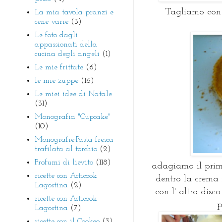
Tagliamo con i
La mia tavola pranzi e
cene varie
(3)
Le foto dagli
appassionati della
cucina degli angeli
(1)
Le mie frittate
(6)
le mie zuppe
(16)
Le miei idee di Natale
(31)
Monografia "Cupcake"
(10)
Monografie:Pasta fresca
trafilata al torchio
(2)
Profumi di lievito
(118)
adagiamo il primo
ricette con Acticook
dentro la crema 
Lagostina
(2)
con l' altro disc
ricette con Acticook
p
Lagostina
(7)
ricette con il Cookeo
(3)