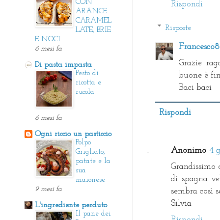
CON
Rispondi
ARANCE
CARAMEL
Risposte
LATE, BRIE
E NOCI
Francesco
6 mesi fa
Grazie rag
Di pasta impasta
Pesto di
buone è fin
ricotta e
Baci baci
rucola
Rispondi
6 mesi fa
Ogni riccio un pasticcio
Polpo
Anonimo
4 g
Grigliato,
patate e la
Grandissimo 
sua
di spagna ve
maionese
9 mesi fa
sembra così s
Silvia
L'ingrediente perduto
Il pane dei
Rispondi