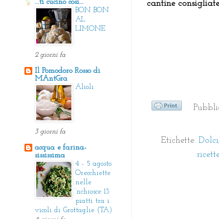
...ti cucino così...
cantine consigliat
BON BON
AL
LIMONE
2 giorni fa
Il Pomodoro Rosso di
MAntGra
Alioli
Pubbl
3 giorni fa
Etichette:
Dolci
acqua e farina-
ricet
sississima
4 - 5 agosto
Orecchiette
nelle
‘nchiosce 13
piatti tra i
vicoli di Grottaglie (TA)