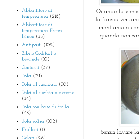
Abbattitore di
Quando la crema
temperatura
(218)
la farcia; versia
Abbattitore di
montiamola con l
temperatura Fresco
quando non sar
Irinox
(35)
Antipasti
(102)
Bibite Cocktail e
bevande
(10)
Contorni
(37)
Dolci
(171)
Dolci al cucchiaio
(30)
Dolci al cucchiaio e creme
(34)
Dolci con base di frolla
(45)
dolci soffici
(102)
Frullati
(1)
Senza lavare la
Gelati
(26)