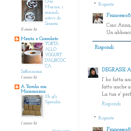
Ova
Risposte
Murine, i
cannoli
Francesco
estivi di
Sciacca
Ciao Anna, 
11 mesi fa
Un abbracc
Menta e Cioccolato
TORTA
Rispondi
ALLO
YOGURT
D'ALBICOC
CA
DEGRASSI An
Sofficissima
1 anno fa
l' ho fatta an
A Tavola con
fatto anche al
Mammazan
La tua e' per
0h gli
Speculos
Rispondi
Risposte
1 anno fa
Francesco
Mostra tutto