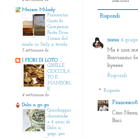
Bacioni
Maison Milady
Praesentia.
Rispondi
Gusto di
Campania:
Pasta Diva
l'icona del
nana
4 giugn
made in Italy a tavola.
Ma è una mer
3 settimane fa
Bravissimo fr
I FIORI DI LOTO ...
byeeee
GIRELLE
CIOCCOLA
Rispondi
TO E
MANDORL
E
Risposte
4 settimane fa
Francesco
Dolci a go go
Grasshopper
Ciao Nana, 
cheesecake
Baci
e 4 anni di
Dolci a
gogo....per