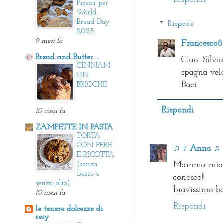
Piceni per
World
Bread Day
Risposte
2025
9 mesi fa
Francesco
Bread and Butter.....
Ciao Silvi
CINNAM
spagna velo
ON
Baci
BRIOCHE
Rispondi
10 mesi fa
ZAMPETTE IN PASTA
TORTA
CON PERE
♫ ♪ Anna ♫ 
E RICOTTA
(senza
Mamma mia ch
burro e
conosco!!
senza olio)
bravissimo ba
10 mesi fa
Rispondi
le tenere dolcezze di
resy