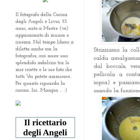
Il fotografo della Cucina
degli Angeli è Livio, 53
anni, nato a Mestre (ve)
appassionato di musica e
cinema. Nel tempo libero si
diletta anche con la
Strizziamo la co
fotografia, così nasce uno
calda amalgaman
splendido sodalizio tra le
dal boccale, ve
mie ricette e le sue foto che
pellicola a conta
tutti Voi potete ammirare...
sopra) e passia
Per quanto riguarda la
cucina...lui...Mangia ... :)
usando la funzio
Il ricettario
degli Angeli