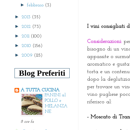
►
febbraio
(3)
►
2013
(35)
►
I vini consigliati 
2012
(73)
►
2011
(100)
Considerazioni:
per
►
2010
(156)
bisogno di un vin
►
2009
(115)
appassite o surmat
aromatico e gustat
Blog Preferiti
torta e un contenut
dopo la deglutizio
per trovare un vin
A TUTTA CUCINA
vino pugliese poc
PANINI al
POLLO e
riferisco al:
MELANZA
NE
- Moscato di Trani
8 ore fa