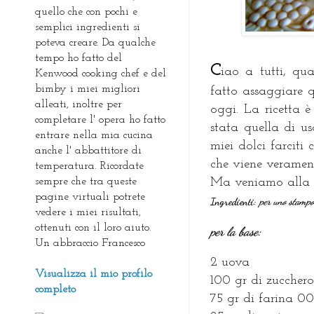
quello che con pochi e
semplici ingredienti si
poteva creare. Da qualche
tempo ho fatto del
C
iao a tutti, q
Kenwood cooking chef e del
bimby i miei migliori
fatto assaggiare 
alleati, inoltre per
oggi. La ricetta 
completare l' opera ho fatto
stata quella di us
entrare nella mia cucina
miei dolci farciti
anche l' abbattitore di
che viene verament
temperatura. Ricordate
sempre che tra queste
Ma veniamo alla r
pagine virtuali potrete
Ingredienti:
per uno stamp
vedere i miei risultati,
ottenuti con il loro aiuto.
per la base
:
Un abbraccio Francesco
2 uova
Visualizza il mio profilo
100 gr di zucchero
completo
75 gr di farina 00