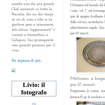
nonchè uno dei più grandi
Mettiamo nel boccale del 
Chef conosciuti in tutta la
1 min. vel. 7, nel frattem
Penisola, che sin dai tempi
pan di spagna livelliamo 
in cui di vino e cibo se ne
della cottura accendiamo 
parlava poco e interessava
abbattimento rapido. Una v
solo alcuni "appassionati" è
per 60 minuti.
riuscito a trasmettere a
Calogero, Suo primogenito
una grande passione per il
vino.
Per saperne di più...
Mettiamo a bagno 
Livio: il
per 10 minuti.
fotografo
Prepariamo la crema; mett
limone,80 gr di zucchero e