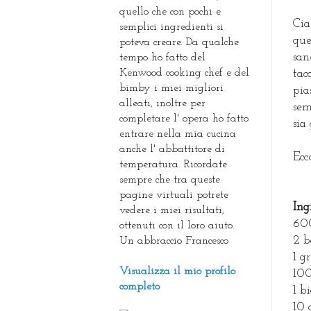
quello che con pochi e
Cia
semplici ingredienti si
que
poteva creare. Da qualche
san
tempo ho fatto del
Kenwood cooking chef e del
tac
bimby i miei migliori
pia
alleati, inoltre per
sem
completare l' opera ho fatto
sia 
entrare nella mia cucina
anche l' abbattitore di
Ecc
temperatura. Ricordate
sempre che tra queste
pagine virtuali potrete
Ing
vedere i miei risultati,
600
ottenuti con il loro aiuto.
2 b
Un abbraccio Francesco
1 g
Visualizza il mio profilo
100
completo
1 b
10 