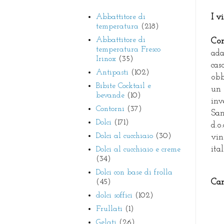
Abbattitore di
I v
temperatura
(218)
Abbattitore di
Con
temperatura Fresco
ada
Irinox
(35)
cas
Antipasti
(102)
obb
Bibite Cocktail e
un 
bevande
(10)
inv
Contorni
(37)
San
Dolci
(171)
d.o
Dolci al cucchiaio
(30)
vin
ita
Dolci al cucchiaio e creme
(34)
Dolci con base di frolla
(45)
Can
dolci soffici
(102)
Frullati
(1)
Gelati
(26)