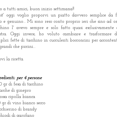
o a tutti amici, buon inizio settimana!!
st' oggi voglio proporvi un piatto davvero semplice da f
o e genuino... Mi sono reso conto proprio ieri che sino ad or
chino l' avevo sempre e solo fatto quasi esclusivamente 
stra. Oggi invece, ho voluto cambiare e trasformare d
plici fette di tacchino in cucculenti bocconcini per acconten
grandi che piccini...
ovi la ricetta.
redienti:
per 4 persone
 gr di fesa di tacchino
acche di ginepro
rossa cipolla bianca
 gr di vino bianco secco
icchierino di brandy
chiodi di garofano