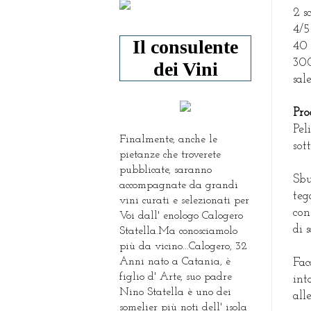
2 s
4/5
Il consulente
40 
300
dei Vini
sal
Pro
Pel
Finalmente, anche le
sot
pietanze che troverete
pubblicate, saranno
Sbu
accompagnate da grandi
teg
vini curati e selezionati per
con
Voi dall' enologo Calogero
di 
Statella.Ma conosciamolo
più da vicino...Calogero, 32
Anni nato a Catania, è
Fac
figlio d' Arte, suo padre
int
Nino Statella è uno dei
all
somelier più noti dell' isola