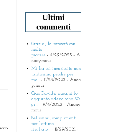
Ultimi
commenti
Grazie , la proverò con
molto
piacere
- 4/29/2025
- A
nonymous
Mi ha sei incuriosito non
tantissimo perché per
me...
- 11/23/2023
- Anon
ymous
Ciao Davide, scusami lo
aggiunto adesso sono 30
gr...
- 9/4/2022
- Anony
mous
Bellissimi, complimenti
per l'ottimo
ato
risultato...
- 11/29/2021
-