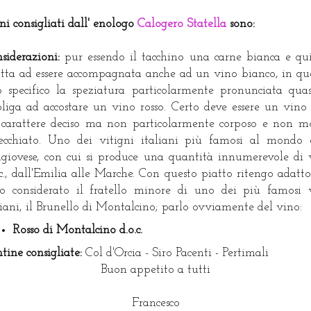
ini consigliati dall' enologo
Calogero Statella
sono:
siderazioni:
pur essendo il tacchino una carne bianca e qu
tta ad essere accompagnata anche ad un vino bianco, in qu
o specifico la speziatura particolarmente pronunciata quas
liga ad accostare un vino rosso. Certo deve essere un vino
carattere deciso ma non particolarmente corposo e non m
ecchiato. Uno dei vitigni italiani più famosi al mondo 
giovese, con cui si produce una quantità innumerevole di 
.c., dall'Emilia alle Marche. Con questo piatto ritengo adatt
o considerato il fratello minore di uno dei più famosi 
liani, il Brunello di Montalcino; parlo ovviamente del vino:
Rosso di Montalcino d.o.c.
tine consigliate:
Col d'Orcia - Siro Pacenti - Pertimali
Buon appetito a tutti
Francesco