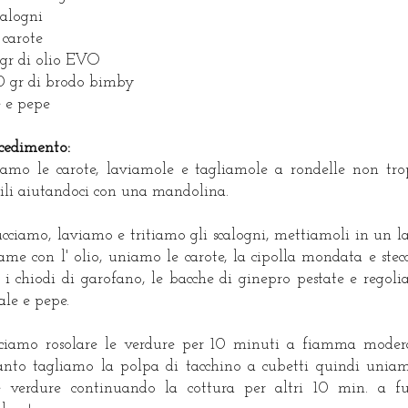
calogni
 carote
gr di olio EVO
 gr di brodo bimby
e e pepe
cedimento:
iamo le carote, laviamole e tagliamole a rondelle non tr
tili aiutandoci con una mandolina.
cciamo, laviamo e tritiamo gli scalogni, mettiamoli in un l
ame con l' olio, uniamo le carote, la cipolla mondata e stec
 i chiodi di garofano, le bacche di ginepro pestate e regol
sale e pepe.
ciamo rosolare le verdure per 10 minuti a fiamma moder
anto tagliamo la polpa di tacchino a cubetti quindi unia
e verdure continuando la cottura per altri 10 min. a f