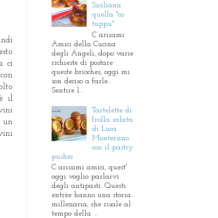
Siciliana
quella "co
tuppu"
C arissimi
indi
Amici della Cucina
esto
degli Angeli, dopo varie
richieste di postare
i ci
queste brioches, oggi mi
 con
son deciso a farle...
olto
Sentire l...
è il
vini
Tartelette di
frolla salata
o un
di Luca
vini
Montersino
con il pastry
pusher
C arissimi amici, quest'
oggi voglio parlarvi
degli antipasti. Questi
entrèe hanno una storia
millenaria, che risale al
tempo della ...