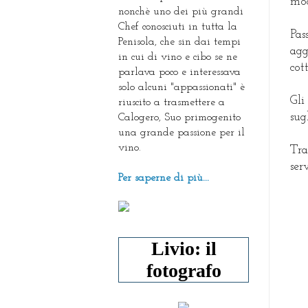
mod
nonchè uno dei più grandi
Chef conosciuti in tutta la
Pa
Penisola, che sin dai tempi
agg
in cui di vino e cibo se ne
cot
parlava poco e interessava
solo alcuni "appassionati" è
Gli
riuscito a trasmettere a
sug
Calogero, Suo primogenito
una grande passione per il
vino.
Tra
ser
Per saperne di più...
Livio: il
fotografo