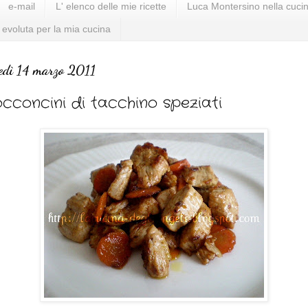
e-mail
L' elenco delle mie ricette
Luca Montersino nella cucin
 evoluta per la mia cucina
edì 14 marzo 2011
cconcini di tacchino speziati