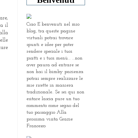
are,
Ciao E benvenuti nel mio
a il
blog, tra queste pagine
alla
virtuali potrai trovare
elle
spunti e idee per poter
tare
rendere speciale i tuoi
piatti e i tuoi menù... ...non
aver paura ad entrare se
non hai il bimby pazienza
potrai sempre realizzare le
mie ricette in maniera
tradizionale.. Se sei qui non
esitare lascia pure un tuo
commento come segno del
tuo passaggio Alla
prossima visita Grazie
Francesco