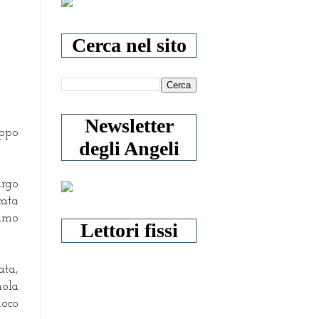
Cerca nel sito
Newsletter
oppo
degli Angeli
argo
cata
iamo
Lettori fissi
ata,
mola
uoco