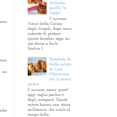
Siciliana
quella "co
tuppu"
C arissimi
ccio
Amici della Cucina
degli Angeli, dopo varie
richieste di postare
queste brioches, oggi mi
son deciso a farle...
Sentire l...
Tartelette di
vera
frolla salata
di Luca
. un
Montersino
con il pastry
pusher
C arissimi amici, quest'
oggi voglio parlarvi
degli antipasti. Questi
entrèe hanno una storia
millenaria, che risale al
rchè
tempo della ...