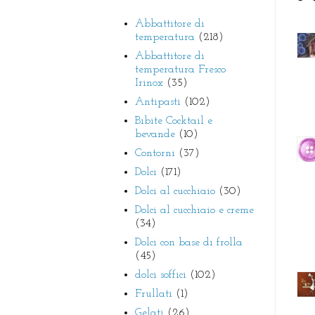
Abbattitore di
temperatura
(218)
Abbattitore di
temperatura Fresco
Irinox
(35)
Antipasti
(102)
Bibite Cocktail e
bevande
(10)
Contorni
(37)
Dolci
(171)
Dolci al cucchiaio
(30)
Dolci al cucchiaio e creme
(34)
Dolci con base di frolla
(45)
dolci soffici
(102)
Frullati
(1)
Gelati
(26)