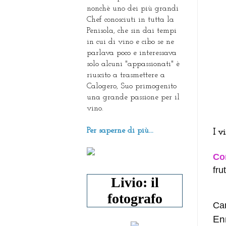
nonchè uno dei più grandi
Chef conosciuti in tutta la
Penisola, che sin dai tempi
in cui di vino e cibo se ne
parlava poco e interessava
solo alcuni "appassionati" è
riuscito a trasmettere a
Calogero, Suo primogenito
una grande passione per il
vino.
Per saperne di più...
I v
Co
fru
Livio: il
fotografo
Can
En