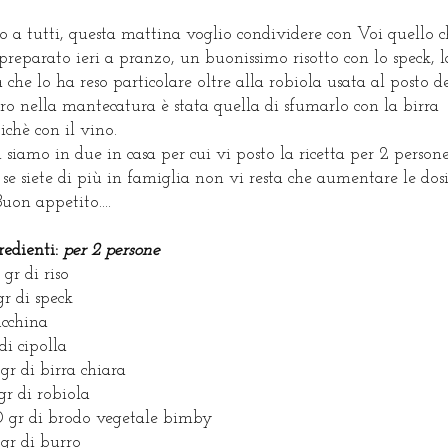
o a tutti, questa mattina voglio condividere con Voi quello 
preparato ieri a pranzo, un buonissimo risotto con lo speck, l
a che lo ha reso particolare oltre alla robiola usata al posto d
ro nella mantecatura è stata quella di sfumarlo con la birra
ichè con il vino.
 siamo in due in casa per cui vi posto la ricetta per 2 persone
se siete di più in famiglia non vi resta che aumentare le dos
.Buon appetito....
redienti:
per 2 persone
 gr di riso
gr di speck
ucchina
 di cipolla
gr di birra chiara
gr di robiola
 gr di brodo vegetale bimby
gr di burro