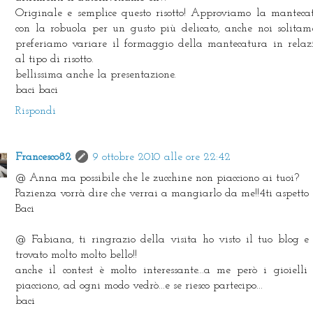
Originale e semplice questo risotto! Approviamo la manteca
con la robuola per un gusto più delicato, anche noi solitam
preferiamo variare il formaggio della mantecatura in relaz
al tipo di risotto.
bellissima anche la presentazione.
baci baci
Rispondi
Francesco82
9 ottobre 2010 alle ore 22:42
@ Anna ma possibile che le zucchine non piacciono ai tuoi?
Pazienza vorrà dire che verrai a mangiarlo da me!!4ti aspetto
Baci
@ Fabiana, ti ringrazio della visita ho visto il tuo blog e 
trovato molto molto bello!!
anche il contest è molto interessante...a me però i gioielli
piacciono, ad ogni modo vedrò...e se riesco partecipo...
baci