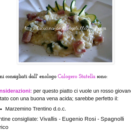
ini consigliati dall' enologo
Calogero Statella
sono:
nsiderazioni:
per questo piatto ci vuole un rosso giovan
ttato con una buona vena acida; sarebbe perfetto il:
Marzemino Trentino d.o.c.
Vivallis - Eugenio Rosi - Spagnolli
tine consigliate:
rico