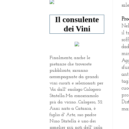
sal
Il consulente
Pro
Nel
dei Vini
il 
sof
dad
min
Finalmente, anche le
Agg
pietanze che troverete
sfu
pubblicate, saranno
ant
accompagnate da grandi
tag
vini curati e selezionati per
cuo
Voi dall' enologo Calogero
pro
Statella.Ma conosciamolo
Dis
più da vicino...Calogero, 32
Anni nato a Catania, è
man
figlio d' Arte, suo padre
Nino Statella è uno dei
somelier più noti dell' isola