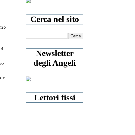
Cerca nel sito
amo
 4
Newsletter
degli Angeli
po
a e
Lettori fissi
.