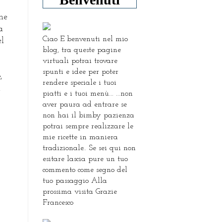
che
a
Ciao E benvenuti nel mio
el
blog, tra queste pagine
virtuali potrai trovare
spunti e idee per poter
,
rendere speciale i tuoi
i
piatti e i tuoi menù... ...non
aver paura ad entrare se
non hai il bimby pazienza
potrai sempre realizzare le
mie ricette in maniera
tradizionale.. Se sei qui non
esitare lascia pure un tuo
commento come segno del
tuo passaggio Alla
prossima visita Grazie
Francesco