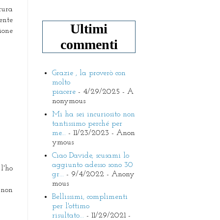
tura
ente
Ultimi
ione
commenti
Grazie , la proverò con
molto
piacere
- 4/29/2025
- A
nonymous
Mi ha sei incuriosito non
tantissimo perché per
me...
- 11/23/2023
- Anon
ymous
Ciao Davide, scusami lo
aggiunto adesso sono 30
l'ho
gr...
- 9/4/2022
- Anony
mous
 non
Bellissimi, complimenti
per l'ottimo
risultato...
- 11/29/2021
-