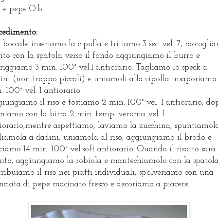
e e pepe Q.b.
cedimento:
 boccale inseriamo la cipolla e tritiamo 3 sec. vel. 7, raccogli
trito con la spatola verso il fondo aggiungiamo il burro e
friggiamo 3 min. 100° vel.1 antiorario. Tagliamo lo speck a
ini (non troppo piccoli) e uniamoli alla cipolla insaporiamo
. 100° vel. 1 antiorario.
iungiamo il riso e tostiamo 2 min. 100° vel. 1 antiorario, do
miamo con la birra 2 min. temp. veroma vel. 1
iorario,mentre aspettiamo, laviamo la zucchina, spuntiamol
liamola a dadini, uniamola al riso, aggiungiamo il brodo e
ciamo 14 min. 100° vel.soft antiorario. Quando il risotto sarà
nto, aggiungiamo la robiola e mantechiamolo con la spatola
tribuiamo il riso nei piatti individuali, spolveriamo con una
ciata di pepe macinato fresco e decoriamo a piacere.