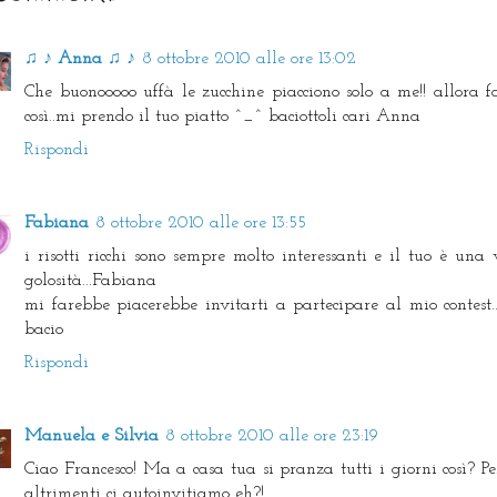
♫ ♪ Anna ♫ ♪
8 ottobre 2010 alle ore 13:02
Che buonooooo uffà le zucchine piacciono solo a me!! allora fa
così..mi prendo il tuo piatto ^_^ baciottoli cari Anna
Rispondi
Fabiana
8 ottobre 2010 alle ore 13:55
i risotti ricchi sono sempre molto interessanti e il tuo è una 
golosità...Fabiana
mi farebbe piacerebbe invitarti a partecipare al mio contest.
bacio
Rispondi
Manuela e Silvia
8 ottobre 2010 alle ore 23:19
Ciao Francesco! Ma a casa tua si pranza tutti i giorni così? Pe
altrimenti ci autoinvitiamo eh?!