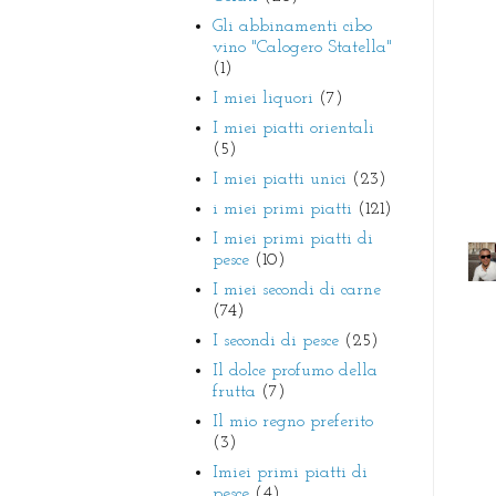
Gli abbinamenti cibo
vino "Calogero Statella"
(1)
I miei liquori
(7)
I miei piatti orientali
(5)
I miei piatti unici
(23)
i miei primi piatti
(121)
I miei primi piatti di
pesce
(10)
I miei secondi di carne
(74)
I secondi di pesce
(25)
Il dolce profumo della
frutta
(7)
Il mio regno preferito
(3)
Imiei primi piatti di
pesce
(4)