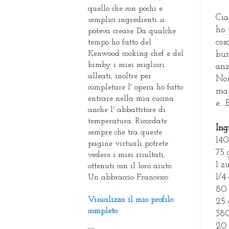
quello che con pochi e
Cia
semplici ingredienti si
ho 
poteva creare. Da qualche
cos
tempo ho fatto del
Kenwood cooking chef e del
bur
bimby i miei migliori
anz
alleati, inoltre per
Noi
completare l' opera ho fatto
ma 
entrare nella mia cucina
e...
anche l' abbattitore di
temperatura. Ricordate
Ing
sempre che tra queste
140
pagine virtuali potrete
75 
vedere i miei risultati,
1 z
ottenuti con il loro aiuto.
1/4
Un abbraccio Francesco
80 
Visualizza il mio profilo
25 
completo
380
20 