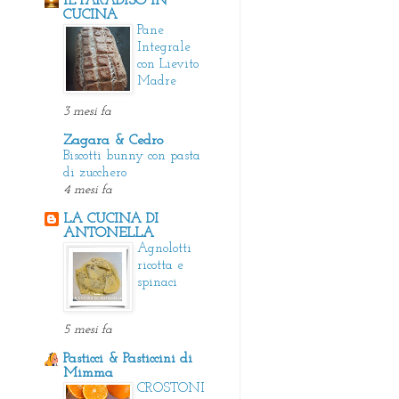
IL PARADISO IN
CUCINA
Pane
Integrale
con Lievito
Madre
3 mesi fa
Zagara & Cedro
Biscotti bunny con pasta
di zucchero
4 mesi fa
LA CUCINA DI
ANTONELLA
Agnolotti
ricotta e
spinaci
5 mesi fa
Pasticci & Pasticcini di
Mimma
CROSTONI