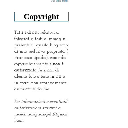
Mostra tutto
Copyright
Tutti i diritti relativi a
fotografie, testi e immagini
presenti su questo blog sono
di mia esclusiva proprietà (
Francesco Spada), come da
copyright inserito e
non è
autorizzato
l'utilizzo di
alcuna foto o testo in siti o
in spazi non espressamente
autorizzati da me.
Per informazioni o eventuali
autorizzazioni scrivimi a:
lacucinadegliangeli@gmai
l.com