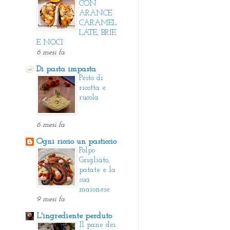
CON
ARANCE
CARAMEL
LATE, BRIE
E NOCI
6 mesi fa
Di pasta impasta
Pesto di
ricotta e
rucola
6 mesi fa
Ogni riccio un pasticcio
Polpo
Grigliato,
patate e la
sua
maionese
9 mesi fa
L'ingrediente perduto
Il pane dei