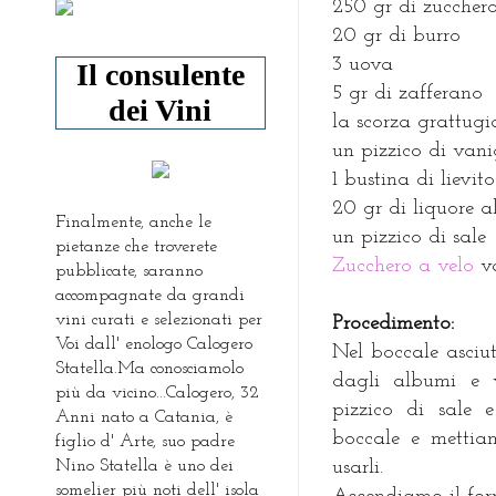
250 gr di zuccher
20 gr di burro
3 uova
Il consulente
5 gr di zafferano
dei Vini
la scorza grattugi
un pizzico di vani
1 bustina di lievit
20 gr di liquore 
Finalmente, anche le
un pizzico di sale
pietanze che troverete
Zucchero a velo
va
pubblicate, saranno
accompagnate da grandi
vini curati e selezionati per
Procedimento:
Voi dall' enologo Calogero
Nel boccale asciut
Statella.Ma conosciamolo
dagli albumi e v
più da vicino...Calogero, 32
pizzico di sale
Anni nato a Catania, è
boccale e mettia
figlio d' Arte, suo padre
Nino Statella è uno dei
usarli.
somelier più noti dell' isola