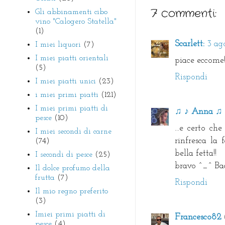
7 commenti:
Gli abbinamenti cibo
vino "Calogero Statella"
(1)
Scarlett:
3 ago
I miei liquori
(7)
I miei piatti orientali
piace eccome!
(5)
Rispondi
I miei piatti unici
(23)
i miei primi piatti
(121)
I miei primi piatti di
♫ ♪ Anna ♫ 
pesce
(10)
...e certo c
I miei secondi di carne
rinfresca la
(74)
bella fetta!!
I secondi di pesce
(25)
bravo ^_^ Ba
Il dolce profumo della
frutta
(7)
Rispondi
Il mio regno preferito
(3)
Imiei primi piatti di
Francesco82
pesce
(4)