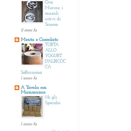
Ova
Murine, i
cannoli
estivi di
Sciacca
11 mesi fa
Menta e Cioccolato
TORTA
ALLO
YOGURT
D'ALBICOC
CA
Sofficissima
1 anno fa
A Tavola con
Mammazan
0h gli
Speculos
1 anno fa