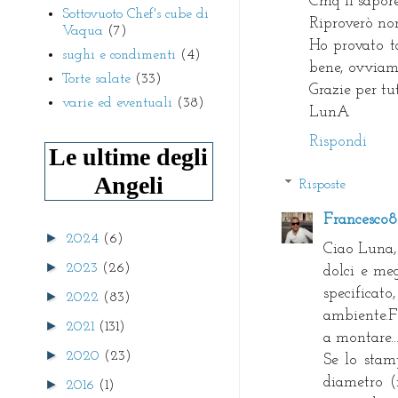
Cmq il sapore
Sottovuoto Chef's cube di
Riproverò non
Vaqua
(7)
Ho provato ta
sughi e condimenti
(4)
bene, ovviam
Torte salate
(33)
Grazie per tut
varie ed eventuali
(38)
LunA
Rispondi
Le ultime degli
Angeli
Risposte
Francesco
►
2024
(6)
Ciao Luna, 
►
2023
(26)
dolci e me
specifica
►
2022
(83)
ambiente.F
►
2021
(131)
a montare..
►
2020
(23)
Se lo stam
diametro (
►
2016
(1)