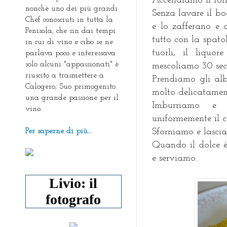
Accendiamo il for
nonchè uno dei più grandi
Senza lavare il bo
Chef conosciuti in tutta la
e lo zafferano e 
Penisola, che sin dai tempi
tutto con la spatol
in cui di vino e cibo se ne
tuorli, il liquo
parlava poco e interessava
solo alcuni "appassionati" è
mescoliamo 30 sec.
riuscito a trasmettere a
Prendiamo gli al
Calogero, Suo primogenito
molto delicatamen
una grande passione per il
Imburriamo e i
vino.
uniformemente il 
Per saperne di più...
Sforniamo e lascia
Quando il dolce è
e serviamo.
Livio: il
fotografo