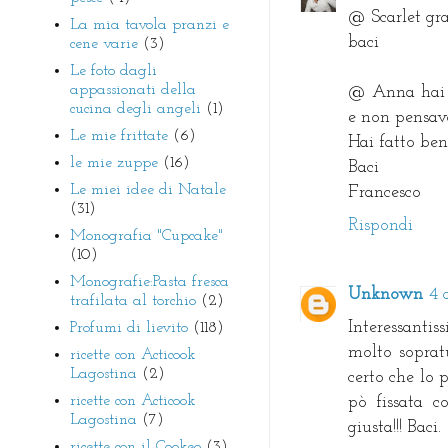
@ Scarlet gra
La mia tavola pranzi e
baci
cene varie
(3)
Le foto dagli
appassionati della
@ Anna hai v
cucina degli angeli
(1)
e non pensavo
Le mie frittate
(6)
Hai fatto ben
le mie zuppe
(16)
Baci
Le miei idee di Natale
Francesco
(31)
Rispondi
Monografia "Cupcake"
(10)
Monografie:Pasta fresca
Unknown
4 
trafilata al torchio
(2)
Interessantis
Profumi di lievito
(118)
molto sopratu
ricette con Acticook
Lagostina
(2)
certo che lo 
ricette con Acticook
pò fissata c
Lagostina
(7)
giusta!!! Baci.
ricette con il Cookeo
(3)