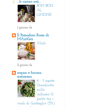
...ti cucino così...
BON BON
AL
LIMONE
1 giorno fa
Il Pomodoro Rosso di
MAntGra
Alioli
2 giorni fa
acqua e farina-
sississima
4 - 5 agosto
Orecchiette
nelle
‘nchiosce 13
piatti tra i
vicoli di Grottaglie (TA)