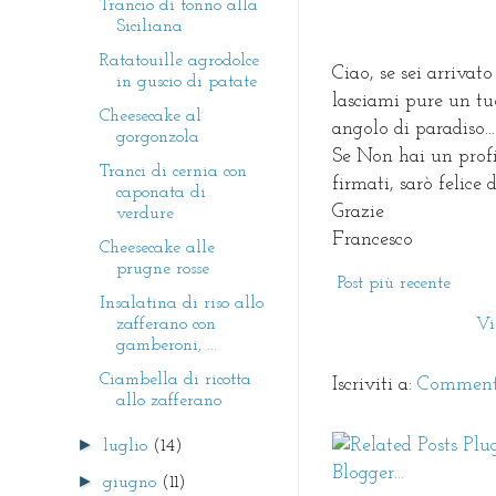
Trancio di tonno alla
Siciliana
Ratatouille agrodolce
Ciao, se sei arrivato
in guscio di patate
lasciami pure un tu
Cheesecake al
angolo di paradiso...
gorgonzola
Se Non hai un prof
Tranci di cernia con
firmati, sarò felice
caponata di
Grazie
verdure
Francesco
Cheesecake alle
prugne rosse
Post più recente
Insalatina di riso allo
zafferano con
Vi
gamberoni, ...
Ciambella di ricotta
Iscriviti a:
Commenti
allo zafferano
►
luglio
(14)
►
giugno
(11)