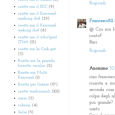
Rispondi
ricette con il KCC
(9)
ricette con il Kenwood
coocking chef
(25)
Francesco82
ricette con il Kenwood
@ Cris son fe
cooking chef
(8)
conto!!
ricette con il whirlpool
JT369
(13)
Baci
ricette con la Crok-pot
Rispondi
(3)
Ricette con la pentola
fornetto versilia
(2)
Anonimo
30
Ricette con Multi
ciao francesc
Kenwood
(1)
riuscita a m
Ricette per l'estate
(57)
seconda cosa 
ricette tradizionali
(101)
colpa degli 
roner
(3)
più grande? 
rubrica
(4)
usato.
Salse
(5)