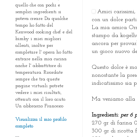
quello che con pochi e
Amici carissimi,
semplici ingredienti si
poteva creare. Da qualche
con un dolce parti
tempo ho fatto del
La mia amica Orne
Kenwood cooking chef e del
stampo da kogelhu
bimby i miei migliori
ancora per provar
alleati, inoltre per
un gioco nuovo de
completare l' opera ho fatto
entrare nella mia cucina
anche l' abbattitore di
Questo dolce è mol
temperatura. Ricordate
nonostante la pres
sempre che tra queste
indicatissimo sia 
pagine virtuali potrete
vedere i miei risultati,
Ma veniamo alla r
ottenuti con il loro aiuto.
Un abbraccio Francesco
Ingredienti:
per 6 
Visualizza il mio profilo
270 gr di farina 
completo
300 gr di ricotta 