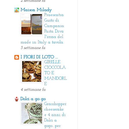
2 settimane fa
Maison Milady
Praesentia.
Gusto di
Campania:
Pasta Diva
l'icona del
made in Italy a tavola.
3 settimane fa
I FIORI DI LOTO ...
GIRELLE
CIOCCOLA
TO E
MANDORL
E
4 settimane fa
Dolci a go go
Grasshopper
cheesecake
e 4 anni di
Dolci a
gogo....per