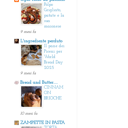
Polpo
Grigliato,
patate e la
sua
maionese
9 mesi fa
L'ingrediente perduto
Il pane dei
Piceni per
World
Bread Day
2025
9 mesi fa
Bread and Butter.....
CINNAM
ON
BRIOCHE
10 mesi fa
ZAMPETTE IN PASTA
TORTA