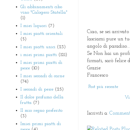
Gli abbinamenti cibo
vino "Calogero Statella"
(1)
I miei liquori
(7)
Ciao, se sei arrivato
I miei piatti orientali
lasciami pure un tu
(5)
angolo di paradiso...
I miei piatti unici
(23)
Se Non hai un prof
i miei primi piatti
(121)
firmati, sarò felice
I miei primi piatti di
Grazie
pesce
(10)
Francesco
I miei secondi di carne
(74)
Post più recente
I secondi di pesce
(25)
Il dolce profumo della
Vi
frutta
(7)
Il mio regno preferito
Iscriviti a:
Commenti
(3)
Imiei primi piatti di
pesce
(4)