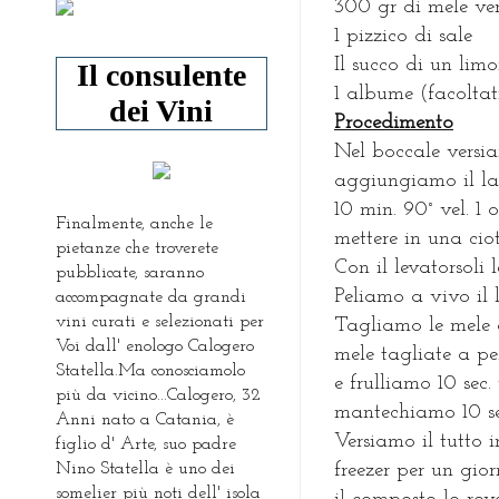
300 gr di mele ver
1 pizzico di sale
Il succo di un lim
Il consulente
1 albume (facoltat
dei Vini
Procedimento
Nel boccale versia
aggiungiamo il lat
10 min. 90° vel. 
Finalmente, anche le
mettere in una cio
pietanze che troverete
Con il levatorsoli 
pubblicate, saranno
Peliamo a vivo il 
accompagnate da grandi
vini curati e selezionati per
Tagliamo le mele a
Voi dall' enologo Calogero
mele tagliate a p
Statella.Ma conosciamolo
e frulliamo 10 sec.
più da vicino...Calogero, 32
mantechiamo 10 se
Anni nato a Catania, è
Versiamo il tutto 
figlio d' Arte, suo padre
Nino Statella è uno dei
freezer per un gior
somelier più noti dell' isola