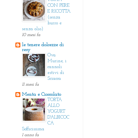
CON PERE
E RICOTTA
(senza
burro e
senza olio)
10 mesi fa
le tenere dolcezze di
resy
Ova
Murine, i
cannoli
estivi di
Sciacca
11 mesi fa
Menta e Cioccolato
TORTA
ALLO
YOGURT
D'ALBICOC
CA
Sofficissima
1 anno fa