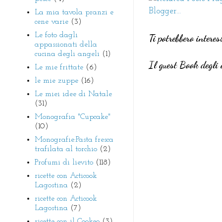
La mia tavola pranzi e
cene varie
(3)
Le foto dagli
Ti potrebbero interes
appassionati della
cucina degli angeli
(1)
Il guest Book degli 
Le mie frittate
(6)
le mie zuppe
(16)
Le miei idee di Natale
(31)
Monografia "Cupcake"
(10)
Monografie:Pasta fresca
trafilata al torchio
(2)
Profumi di lievito
(118)
ricette con Acticook
Lagostina
(2)
ricette con Acticook
Lagostina
(7)
ricette con il Cookeo
(3)