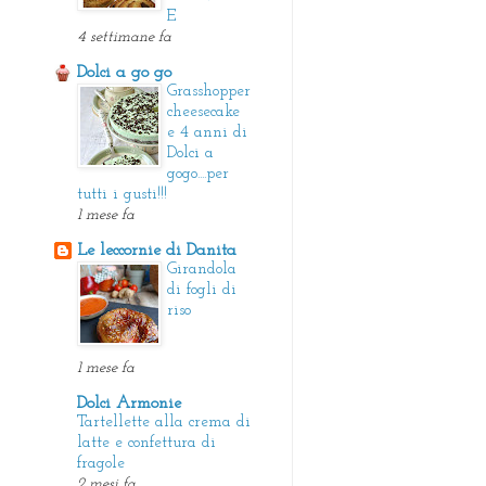
E
4 settimane fa
Dolci a go go
Grasshopper
cheesecake
e 4 anni di
Dolci a
gogo....per
tutti i gusti!!!
1 mese fa
Le leccornie di Danita
Girandola
di fogli di
riso
1 mese fa
Dolci Armonie
Tartellette alla crema di
latte e confettura di
fragole
2 mesi fa