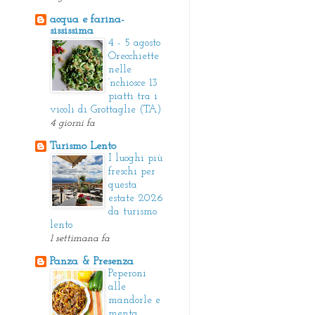
acqua e farina-
sississima
4 - 5 agosto
Orecchiette
nelle
‘nchiosce 13
piatti tra i
vicoli di Grottaglie (TA)
4 giorni fa
Turismo Lento
I luoghi più
freschi per
questa
estate 2026
da turismo
lento
1 settimana fa
Panza & Presenza
Peperoni
alle
mandorle e
menta