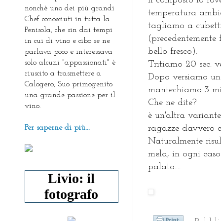
il composto lo rov
nonchè uno dei più grandi
temperatura ambie
Chef conosciuti in tutta la
tagliamo a cubett
Penisola, che sin dai tempi
(precedentemente 
in cui di vino e cibo se ne
bello fresco).
parlava poco e interessava
solo alcuni "appassionati" è
Tritiamo 20 sec. 
riuscito a trasmettere a
Dopo versiamo un m
Calogero, Suo primogenito
mantechiamo 3 min
una grande passione per il
Che ne dite?
vino.
è un'altra variant
Per saperne di più...
ragazze davvero cr
Naturalmente risu
mela, in ogni caso
palato....
Livio: il
fotografo