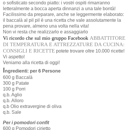
o sofisticato secondo piatto: i vostri ospiti rimarranno
letteralmente a bocca aperta dinnanzi a una tale bontà!
Facilissimo da preparare, anche se leggermente elaborato:
il baccalà al pil pil è una ricetta che vale assolutamente la
pena provare, almeno una volta nella vita!
Non vi resta che realizzarlo e assaggiarlo
Vi ricordo che sul mio gruppo Facebook
ABBATTITORE
DI TEMPERATURA E ATTREZZATURE DA CUCINA:
CONSIGLI E RICETTE
potete trovare oltre 10.000 ricette!
Vi aspetto!
Veniamo alla ricetta di oggi!
I
ngredienti: per 6 Persone
600 g Baccalà
300 g Patate
100 g Porri
q.b. Aglio
q.b. Alloro
q.b Olio extravergine di oliva
q.b. Sale
Per i pomodori confit
600 g Pomodori cirietto