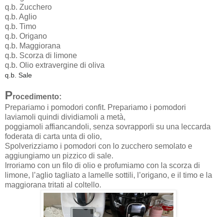
q.b. Zucchero
q.b. Aglio
q.b. Timo
q.b. Origano
q.b. Maggiorana
q.b. Scorza di limone
q.b. Olio extravergine di oliva
q.b. Sale
P
rocedimento:
Prepariamo i pomodori confit. Prepariamo i pomodori
laviamoli quindi dividiamoli a metà,
poggiamoli affiancandoli, senza sovrapporli su una leccarda
foderata di carta unta di olio,
Spolverizziamo i pomodori con lo zucchero semolato e
aggiungiamo un pizzico di sale.
Irroriamo con un filo di olio e profumiamo con la scorza di
limone, l’aglio tagliato a lamelle sottili, l’origano, e il timo e la
maggiorana tritati al coltello.