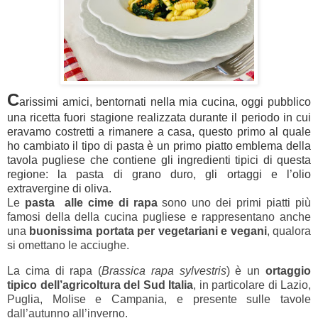
C
arissimi amici, bentornati nella mia cucina, oggi pubblico
una ricetta fuori stagione realizzata durante il periodo in cui
eravamo costretti a rimanere a casa, questo primo al quale
ho cambiato il tipo di pasta è u
n primo piatto emblema della
tavola pugliese che contiene gli ingredienti tipici di questa
regione: la pasta di grano duro, gli ortaggi e l’olio
extravergine di oliva.
Le
pasta alle cime di rapa
sono uno dei primi piatti più
famosi della della cucina pugliese e rappresentano anche
una
buonissima portata per vegetariani e vegani
, qualora
si omettano le acciughe.
La cima di rapa (
Brassica rapa sylvestris
) è un
ortaggio
tipico dell’agricoltura del Sud Italia
, in particolare di Lazio,
Puglia, Molise e Campania, e presente sulle tavole
dall’autunno all’inverno.