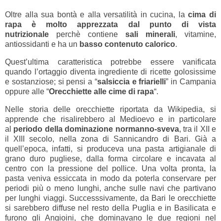
Oltre alla sua bontà e alla versatilità in cucina, la
cima di
rapa è molto apprezzata dal punto di vista
nutrizionale
perchè contiene
sali minerali
, vitamine,
antiossidanti e ha un
basso contenuto calorico
.
Quest’ultima caratteristica potrebbe essere vanificata
quando l’ortaggio diventa ingrediente di ricette golosissime
e sostanziose; si pensi a “
salsiccia e friarielli
” in Campania
oppure alle “
Orecchiette alle cime di rapa
“.
Nelle storia delle orecchiette riportata da Wikipedia, si
apprende che risalirebbero al Medioevo e in particolare
al
periodo della dominazione normanno-sveva
, tra il XII e
il XIII secolo, nella zona di Sannicandro di Bari. Già a
quell’epoca, infatti, si produceva una pasta artigianale di
grano duro pugliese, dalla forma circolare e incavata al
centro con la pressione del pollice. Una volta pronta, la
pasta veniva essiccata in modo da poterla conservare per
periodi più o meno lunghi, anche sulle navi che partivano
per lunghi viaggi. Successsivamente, da Bari le orecchiette
si sarebbero diffuse nel resto della Puglia e in Basilicata e
furono gli Angioini, che dominavano le due regioni nel