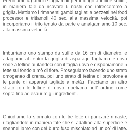
Prendiamo 4 gambi e tagliamoli per il lungo a fettine sottili ,
in maniera tale da ricavare 6 nastri che intrecceremo a
griglia. Mettiamo i rimanenti gambi tagliati a pezzetti nel food
processor e tritiamoli 40 sec. alla massima velocità, poi
incorporiamo il trito tenuto da parte e amalgamiamo 10 sec.
alla massima velocità.
Imburriamo uno stampo da sufflè da 16 cm di diametro, e
adagiamo al centro la griglia di asparagi. Tagliamo le uova
sode a fettine aiutandoci con il taglia uova e disponiamone 5
fette sul fondo a mò di fiore. Proseguiamo facendo uno strato
omogeneo di crema, poi uno strato di fettine di provolone e
le punte di asparagi tagliate a metà.ri Facciamo un altro
strato con le fettine di uovo, ripetiamo nell' ordine come
sopra fino ad esaurire gli ingredienti.
Chiudiamo lo sformato con le tre fette di pancarrè rimaste,
ritagliandole in maniera tale che si adattino alla superficie e
spennelliamo con del burro fuso mischiato ad un po' di latte.