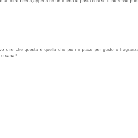
un altra ricetta,appena ho un attimo la posto cosi se ti interessa puo
evo dire che questa è quella che più mi piace per gusto e fragranz
 e sana!!