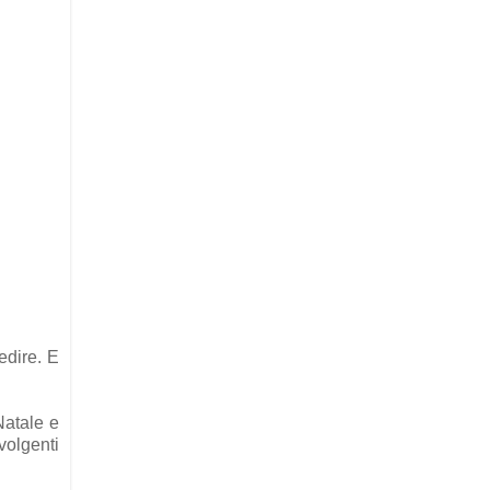
edire. E
Natale e
volgenti