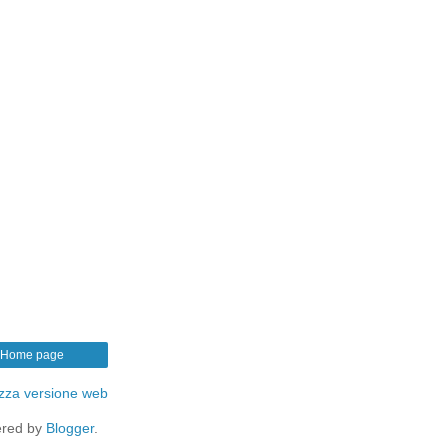
Home page
izza versione web
red by
Blogger
.