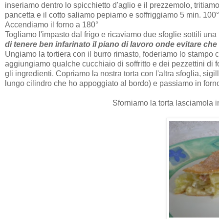
inseriamo dentro lo spicchietto d'aglio e il prezzemolo, tritiamo 
pancetta e il cotto saliamo pepiamo e soffriggiamo 5 min. 100° v
Accendiamo il forno a 180°
Togliamo l'impasto dal frigo e ricaviamo due sfoglie sottili un
di tenere ben infarinato il piano di lavoro onde evitare che 
Ungiamo la tortiera con il burro rimasto, foderiamo lo stampo co
aggiungiamo qualche cucchiaio di soffritto e dei pezzettini di f
gli ingredienti. Copriamo la nostra torta con l'altra sfoglia, si
lungo cilindro che ho appoggiato al bordo) e passiamo in forn
Sforniamo la torta lasciamola i