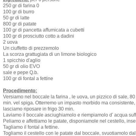
250 gr di farina 0
100 gr di burro
50 gr di latte
800 gr di patate
100 gr di pancetta affumicata a cubetti
100 gr di prosciutto cotto a dadini
2 uova
Un ciuffetto di prezzemolo
La scorza grattugiata di un limone biologico
1 spicchio d'aglio
50 gr di olio EVO
sale e pepe Q.b.
100 gr di fontal a fettine
Procedimento:
Versiamo nel boccale la farina , le uova, un pizzico di sale, 80 g
min. vel spiga. Otterremo un impasto morbido ma consistente, 
lasciamo riposare in frigo 30 min.
Laviamo il boccale asciughiamolo e riempiamolo d' acqua suffi
Peliamo e affettiamo le patate, disponiamole nel cestello, in
Tagliamo il fontal a fettine.
Togliamo il cestello con le patate dal boccale, svuotiamolo da