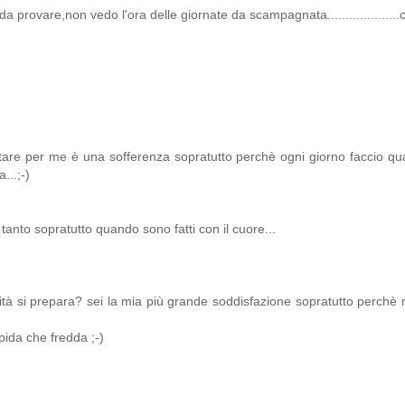
da provare,non vedo l'ora delle giornate da scampagnata....................
stare per me è una sofferenza sopratutto perchè ogni giorno faccio qu
...;-)
anto sopratutto quando sono fatti con il cuore...
cità si prepara? sei la mia più grande soddisfazione sopratutto perchè n
pida che fredda ;-)