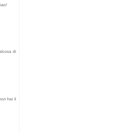
ciao!
alcosa di
on hai il