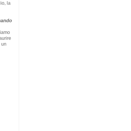
io, la
mando
liamo
aurire
o un