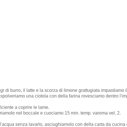
r di burro, il latte e la scorza di limone grattugiata impastiamo il
spolveriamo una ciotola con della farina rovesciamo dentro l'im
ciente a coprire le lame.
seriamole nel boccale e cuociamo 15 min. temp. varoma vel. 2.
ll'acqua senza lavarlo, asciughiamolo con della carta da cucina 