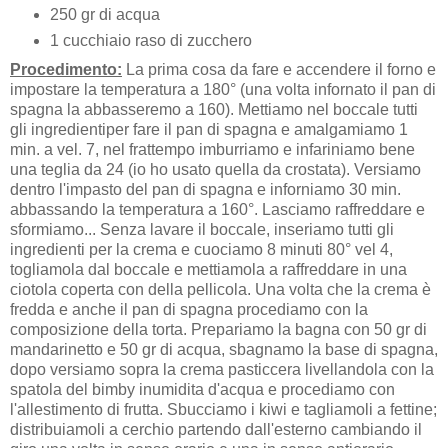
250 gr di acqua
1 cucchiaio raso di zucchero
Procedimento:
La prima cosa da fare e accendere il forno e
impostare la temperatura a 180° (una volta infornato il pan di
spagna la abbasseremo a 160). Mettiamo nel boccale tutti
gli ingredientiper fare il pan di spagna e amalgamiamo 1
min. a vel. 7, nel frattempo imburriamo e infariniamo bene
una teglia da 24 (io ho usato quella da crostata). Versiamo
dentro l'impasto del pan di spagna e inforniamo 30 min.
abbassando la temperatura a 160°. Lasciamo raffreddare e
sformiamo... Senza lavare il boccale, inseriamo tutti gli
ingredienti per la crema e cuociamo 8 minuti 80° vel 4,
togliamola dal boccale e mettiamola a raffreddare in una
ciotola coperta con della pellicola. Una volta che la crema è
fredda e anche il pan di spagna procediamo con la
composizione della torta. Prepariamo la bagna con 50 gr di
mandarinetto e 50 gr di acqua, sbagnamo la base di spagna,
dopo versiamo sopra la crema pasticcera livellandola con la
spatola del bimby inumidita d'acqua e procediamo con
l'allestimento di frutta. Sbucciamo i kiwi e tagliamoli a fettine;
distribuiamoli a cerchio partendo dall'esterno cambiando il