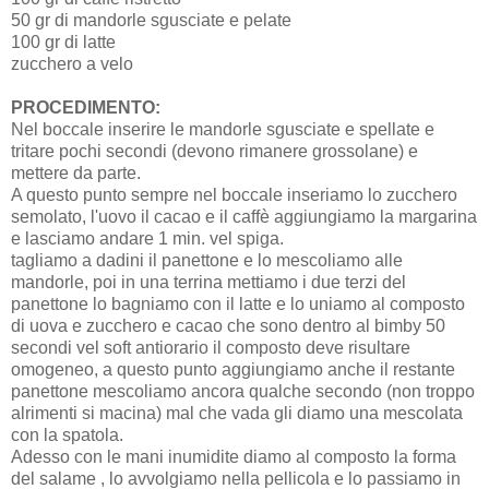
50 gr di mandorle sgusciate e pelate
100 gr di latte
zucchero a velo
PROCEDIMENTO:
Nel boccale inserire le mandorle sgusciate e spellate e
tritare pochi secondi (devono rimanere grossolane) e
mettere da parte.
A questo punto sempre nel boccale inseriamo lo zucchero
semolato, l'uovo il cacao e il caffè aggiungiamo la margarina
e lasciamo andare 1 min. vel spiga.
tagliamo a dadini il panettone e lo mescoliamo alle
mandorle, poi in una terrina mettiamo i due terzi del
panettone lo bagniamo con il latte e lo uniamo al composto
di uova e zucchero e cacao che sono dentro al bimby 50
secondi vel soft antiorario il composto deve risultare
omogeneo, a questo punto aggiungiamo anche il restante
panettone mescoliamo ancora qualche secondo (non troppo
alrimenti si macina) mal che vada gli diamo una mescolata
con la spatola.
Adesso con le mani inumidite diamo al composto la forma
del salame , lo avvolgiamo nella pellicola e lo passiamo in