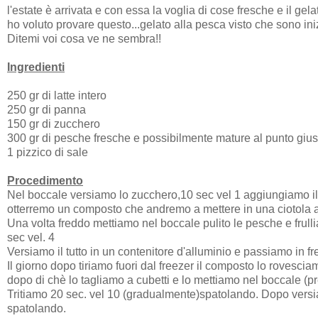
l'estate è arrivata e con essa la voglia di cose fresche e il gela
ho voluto provare questo...gelato alla pesca visto che sono in
Ditemi voi cosa ve ne sembra!!
Ingredienti
250 gr di latte intero
250 gr di panna
150 gr di zucchero
300 gr di pesche fresche e possibilmente mature al punto gius
1 pizzico di sale
Procedimento
Nel boccale versiamo lo zucchero,10 sec vel 1 aggiungiamo il l
otterremo un composto che andremo a mettere in una ciotola a
Una volta freddo mettiamo nel boccale pulito le pesche e frul
sec vel. 4
Versiamo il tutto in un contenitore d'alluminio e passiamo in fr
Il giorno dopo tiriamo fuori dal freezer il composto lo rovesci
dopo di chè lo tagliamo a cubetti e lo mettiamo nel boccale (p
Tritiamo 20 sec. vel 10 (gradualmente)spatolando. Dopo versi
spatolando.