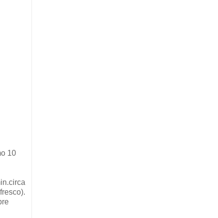
mo 10
in.circa
fresco).
pre