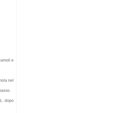
iamoli e
mola nel
 basso.
ti, dopo