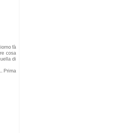
iorno fà
ere cosa
uella di
.. Prima