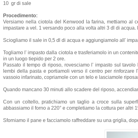
10 gr di sale
Procedimento:
Versiamo nella ciotola del Kenwood la farina, mettiamo al cent
impastare a vel. 1 versando poco alla volta altri 3 dl di acqua.
Sciogliamo il sale in 0,5 dl di acqua e aggiungiamolo all' impa
Togliamo l' impasto dalla ciotola e trasferiamolo in un contenit
in un luogo tiepido per 2 ore.
Passato il tempo di riposo, rovesciamo l' impasto sul tavolo
lembi della pasta e portiamoli verso il centro per rinforzar
vassoio infarinato, copriamole con un telo e lasciamole riposar
Quando mancano 30 minuti allo scadere del riposo, accendiam
Con un coltello, pratichiamo un taglio a croce sulla super
abbassiamo il forno a 220° e completiamo la cottura per altri 15
Sforniamo il pane e facciamolo raffreddare su una griglia, dopo