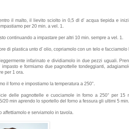
ro il malto, il lievito sciolto in 0,5 dl d' acqua tiepida e ini
 Impastiamo per 20 min. a vel. 1.
sto continuando a impastare per altri 10 min. sempre a vel. 1.
ore di plastica unto d' olio, copriamolo con un telo e facciamolo l
 leggermente infarinato e dividiamolo in due pezzi uguali. Pre
e l' impasto e formiamo due pagnottelle tondeggianti, adagiamo
e per 1 ora.
o il forno e impostiamo la temperatura a 250°.
ficie delle pagnottelle e cuociamole in forno a 250° per 15 
/20 min aprendo lo sportello del forno a fessura gli ultimi 5 min
 affettiamolo e serviamolo in tavola.