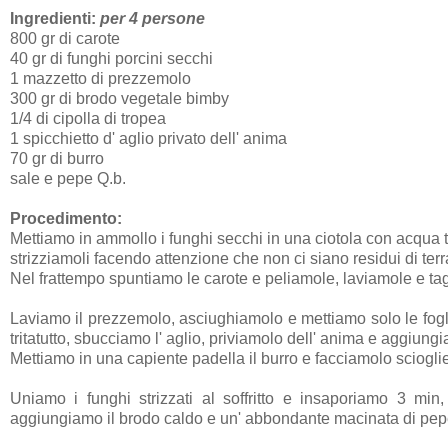
Ingredienti:
per 4 persone
800 gr di carote
40 gr di funghi porcini secchi
1 mazzetto di prezzemolo
300 gr di brodo vegetale bimby
1/4 di cipolla di tropea
1 spicchietto d' aglio privato dell' anima
70 gr di burro
sale e pepe Q.b.
Procedimento:
Mettiamo in ammollo i funghi secchi in una ciotola con acqua 
strizziamoli facendo attenzione che non ci siano residui di terr
Nel frattempo spuntiamo le carote e peliamole, laviamole e tagl
Laviamo il prezzemolo, asciughiamolo e mettiamo solo le fogli
tritatutto, sbucciamo l' aglio, priviamolo dell' anima e aggiungi
Mettiamo in una capiente padella il burro e facciamolo scioglie
Uniamo i funghi strizzati al soffritto e insaporiamo 3 mi
aggiungiamo il brodo caldo e un' abbondante macinata di pep