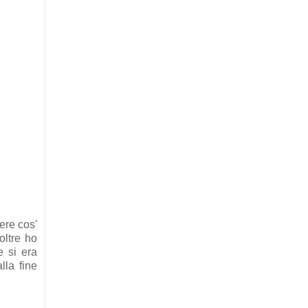
ere cos'
oltre ho
e si era
lla fine