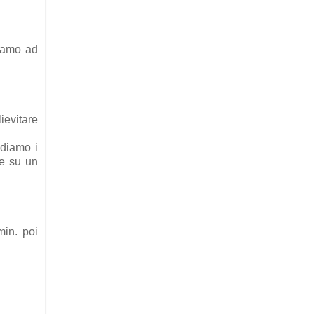
ziamo ad
ievitare
ndiamo i
le su un
min. poi
.