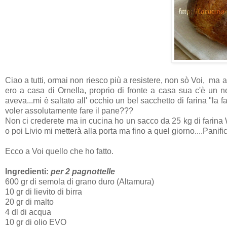
Ciao a tutti, ormai non riesco più a resistere, non sò Voi, ma a
ero a casa di Ornella, proprio di fronte a casa sua c'è un
aveva...mi è saltato all' occhio un bel sacchetto di farina "la
voler assolutamente fare il pane???
Non ci crederete ma in cucina ho un sacco da 25 kg di farina W 
o poi Livio mi metterà alla porta ma fino a quel giorno....Panific
Ecco a Voi quello che ho fatto.
Ingredienti:
per 2 pagnottelle
600 gr di semola di grano duro (Altamura)
10 gr di lievito di birra
20 gr di malto
4 dl di acqua
10 gr di olio EVO